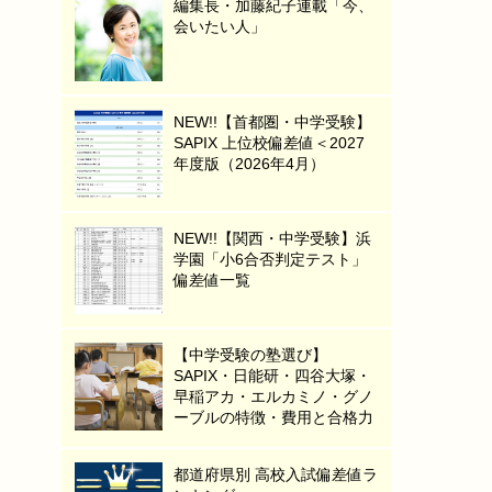
編集長・加藤紀子連載「今、
会いたい人」
NEW!!【首都圏・中学受験】
SAPIX 上位校偏差値＜2027
年度版（2026年4月）
NEW!!【関西・中学受験】浜
学園「小6合否判定テスト」
偏差値一覧
【中学受験の塾選び】
SAPIX・日能研・四谷大塚・
早稲アカ・エルカミノ・グノ
ーブルの特徴・費用と合格力
都道府県別 高校入試偏差値ラ