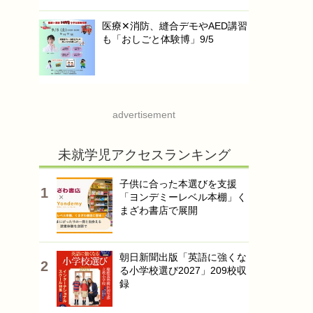
医療✕消防、縫合デモやAED講習
も「おしごと体験博」9/5
advertisement
未就学児アクセスランキング
子供に合った本選びを支援
「ヨンデミーレベル本棚」く
まざわ書店で展開
朝日新聞出版「英語に強くな
る小学校選び2027」209校収
録