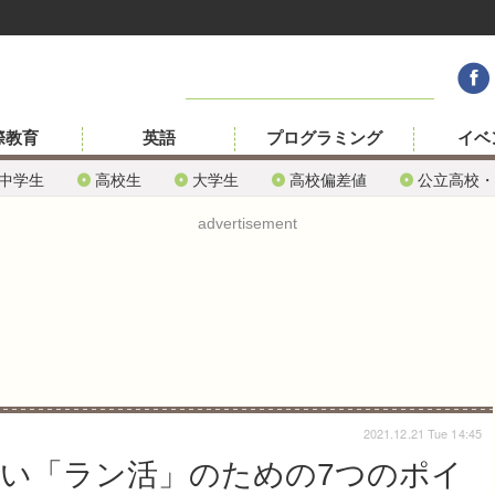
際教育
英語
プログラミング
イベ
中学生
高校生
大学生
高校偏差値
公立高校・
advertisement
2021.12.21 Tue 14:45
ない「ラン活」のための7つのポイ