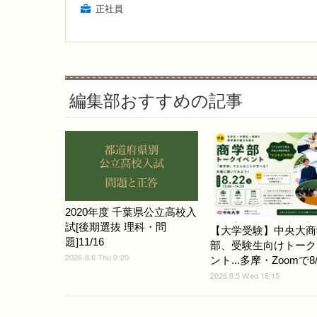
正社員
編集部おすすめの記事
2020年度 千葉県公立高校入
試[後期選抜 理科・問
【大学受験】中央大商
題]11/16
部、受験生向けトーク
2026.8.6 Thu 0:20
ント...多摩・Zoomで8/
2026.8.5 Wed 16:15