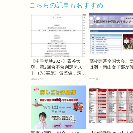
こちらの記事もおすすめ
【中学受験2027】四谷大
高校囲碁全国大会、
塚、第2回合不合判定テス
は灘・南山女子部が
ト（7/5実施）偏差値…筑駒
74・桜蔭70＜PR＞
2026.7.10
2026.8.5