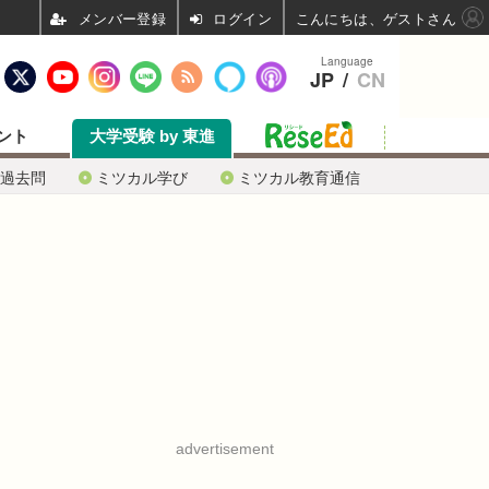
ログイン
こんにちは、ゲストさん
Language
JP
/
CN
ント
大学受験 by 東進
過去問
ミツカル学び
ミツカル教育通信
advertisement