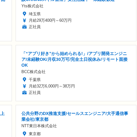
Yts株式会社
埼玉県
月給29万400円～60万円
正社員
「“アプリ好き”から始められる!」/アプリ開発エンジニ
ア/未経験OK/月収30万可/完全土日祝休み/リモート面接
OK
BCC株式会社
千葉県
月給32万6,000円～38万円
正社員
以上
公共分野のDX推進支援/セールスエンジニア/大手通信事
業会社/東京都
NTT東日本株式会社
東京都