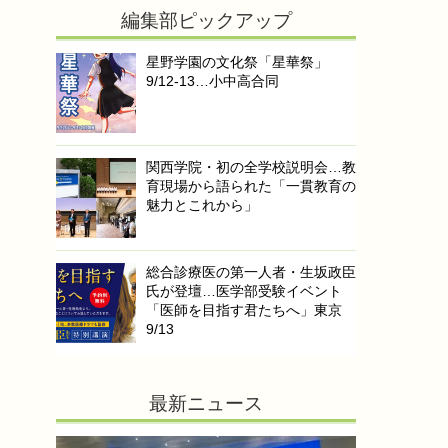
編集部ピックアップ
星野学園の文化祭「星華祭」
9/12-13…小中高合同
関西学院・初の全学校説明会…教
育現場から語られた「一貫教育の
魅力とこれから」
総合診療医の第一人者・生坂政臣
氏が登壇…医学部受験イベント
「医師を目指す君たちへ」東京
9/13
最新ニュース