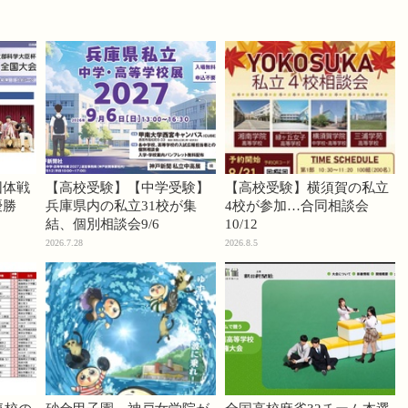
団体戦
【高校受験】【中学受験】
【高校受験】横須賀の私立
優勝
兵庫県内の私立31校が集
4校が参加…合同相談会
結、個別相談会9/6
10/12
2026.7.28
2026.8.5