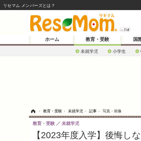
リセマム メンバーズ
ホーム
教育・受験
国
未就学児
小学生
ホーム
›
教育・受験
›
未就学児
›
記事
›
写真・画像
教育・受験
未就学児
【2023年度入学】後悔し