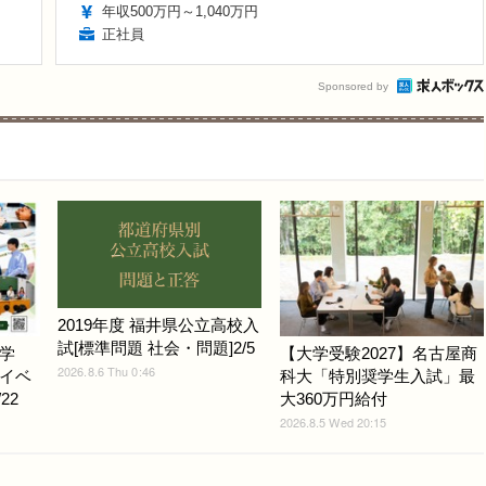
年収500万円～1,040万円
正社員
Sponsored by
2019年度 福井県公立高校入
試[標準問題 社会・問題]2/5
学
【大学受験2027】名古屋商
2026.8.6 Thu 0:46
イベ
科大「特別奨学生入試」最
22
大360万円給付
2026.8.5 Wed 20:15