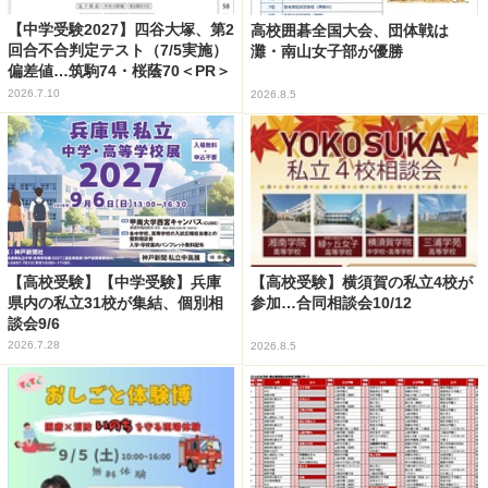
【中学受験2027】四谷大塚、第2
高校囲碁全国大会、団体戦は
回合不合判定テスト（7/5実施）
灘・南山女子部が優勝
偏差値…筑駒74・桜蔭70＜PR＞
2026.7.10
2026.8.5
【高校受験】【中学受験】兵庫
【高校受験】横須賀の私立4校が
県内の私立31校が集結、個別相
参加…合同相談会10/12
談会9/6
2026.7.28
2026.8.5