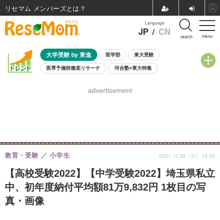
リセマム メンバーズ
Language
JP
/
CN
menu
search
大学受験 by 東進
医学部
東大受験
医専予備校徹底リサーチ
河合塾×東大特集
親子で考える大学選び
高校受験
中学受験
小学校受験
advertisement
共通テスト
夏休み
8月開催学校説明会・相談会
8月開催イベント・WS
全国公立高校 過去問
人気記事
自由研究教材（小学生向け）
自由研究教材（中学生向け）
ランキング
教育・受験
小学生
2021.12.28（火） 18:45
【高校受験2022】【中学受験2022】埼玉県私立
中、初年度納付平均額81万9,832円 1枚目の写
真・画像