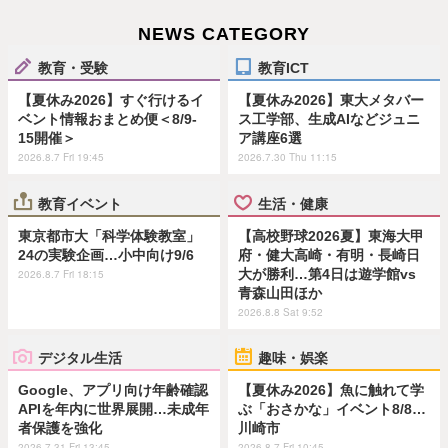
NEWS CATEGORY
教育・受験
教育ICT
【夏休み2026】すぐ行けるイ
【夏休み2026】東大メタバー
ベント情報おまとめ便＜8/9-
ス工学部、生成AIなどジュニ
15開催＞
ア講座6選
2026.8.7 Fri 19:45
2026.7.30 Thu 11:15
教育イベント
生活・健康
東京都市大「科学体験教室」
【高校野球2026夏】東海大甲
24の実験企画…小中向け9/6
府・健大高崎・有明・長崎日
大が勝利…第4日は遊学館vs
2026.8.7 Fri 18:15
青森山田ほか
2026.8.8 Sat 9:52
デジタル生活
趣味・娯楽
Google、アプリ向け年齢確認
【夏休み2026】魚に触れて学
APIを年内に世界展開…未成年
ぶ「おさかな」イベント8/8…
者保護を強化
川崎市
2026.7.31 Fri 13:45
2026.8.7 Fri 10:45