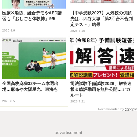
医療✕消防、縫合デモやAED講
【中学受験2027】人気校の併願
習も「おしごと体験博」9/5
先は…四谷大塚「第2回合不合判
定テスト」結果
2026.8.6
2026.7.16
全国高校麻雀32チーム本選出
司法試験予備試験2026、解答速
場…麻布や大阪星光、東海も
報＆総評動画を無料公開…アガ
ルート
2026.8.5
2026.7.21
Recommended by
advertisement