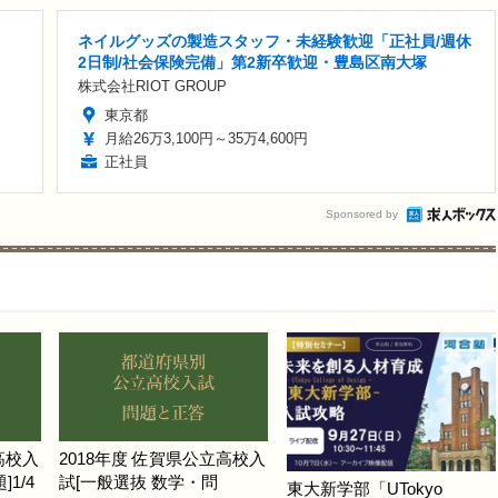
ネイルグッズの製造スタッフ・未経験歓迎「正社員/週休
2日制/社会保険完備」第2新卒歓迎・豊島区南大塚
株式会社RIOT GROUP
東京都
月給26万3,100円～35万4,600円
正社員
Sponsored by
高校入
2018年度 佐賀県公立高校入
1/4
試[一般選抜 数学・問
東大新学部「UTokyo