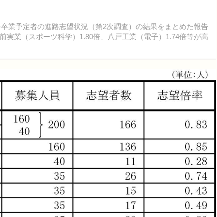
等卒業予定者の進路志望状況（第2次調査）の結果をまとめた報告
実業（スポーツ科学）1.80倍、八戸工業（電子）1.74倍等が高