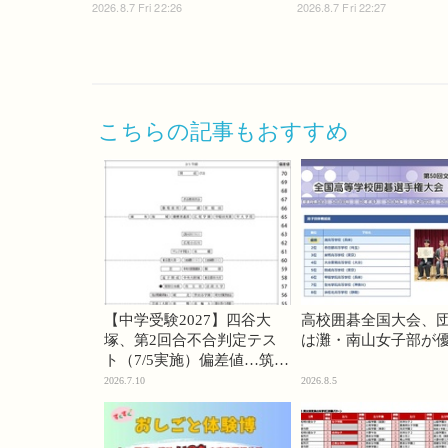
2026.8.7 Fri 22:26
2026.8.7 Fri 22:27
こちらの記事もおすすめ
【中学受験2027】四谷大
高校囲碁全国大会、
塚、第2回合不合判定テス
は灘・南山女子部が
ト（7/5実施）偏差値…筑駒
74・桜蔭70＜PR＞
2026.7.10
2026.8.5