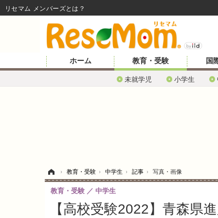
リセマム メンバーズ
ホーム
教育・受験
国
未就学児
小学生
ホーム
›
教育・受験
›
中学生
›
記事
›
写真・画像
教育・受験
中学生
【高校受験2022】青森県進