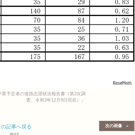
卒業予定者の進路志望状況報告書（第2次調
査、令和3年12月9日現在）」
次の画像
この記事へ戻る
9/13