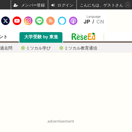
ログイン
こんにちは、ゲストさん
Language
JP
/
CN
ント
大学受験 by 東進
過去問
ミツカル学び
ミツカル教育通信
advertisement