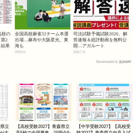
気校の
全国高校麻雀32チーム本選
司法試験予備試験2026、解
第2
出場…麻布や大阪星光、東
答速報＆総評動画を無料公
」結果
海も
開…アガルート
2026.8.5
2026.7.21
Recommended by
森県立
【高校受験2027】青森県立
【中学受験2027】【高校受
が大
高5校で全国募集、説明会5-
験2027】青森県立中高入試