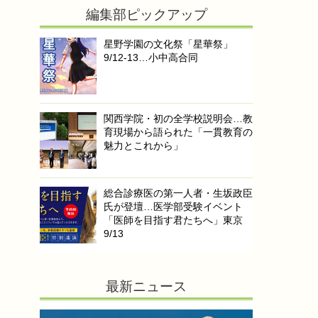
編集部ピックアップ
星野学園の文化祭「星華祭」
9/12-13…小中高合同
関西学院・初の全学校説明会…教
育現場から語られた「一貫教育の
魅力とこれから」
総合診療医の第一人者・生坂政臣
氏が登壇…医学部受験イベント
「医師を目指す君たちへ」東京
9/13
最新ニュース