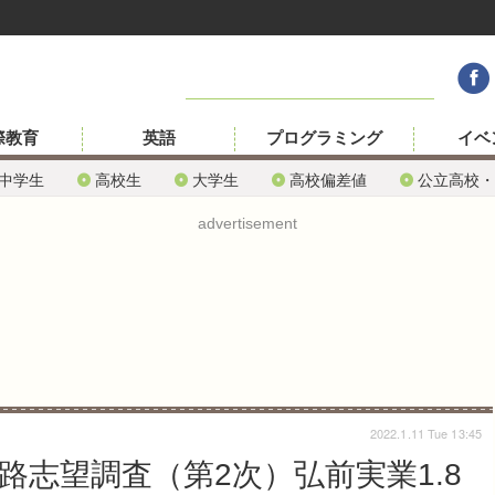
際教育
英語
プログラミング
イベ
中学生
高校生
大学生
高校偏差値
公立高校・
advertisement
2022.1.11 Tue 13:45
路志望調査（第2次）弘前実業1.8