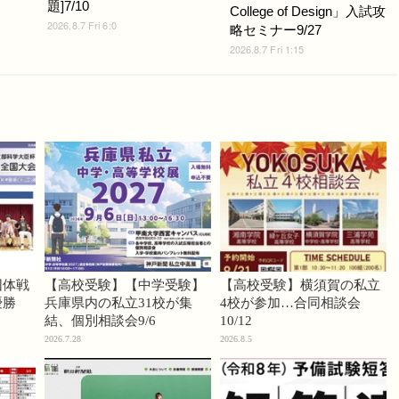
題]7/10
College of Design」入試攻
2026.8.7 Fri 6:0
略セミナー9/27
2026.8.7 Fri 1:15
団体戦
【高校受験】【中学受験】
【高校受験】横須賀の私立
優勝
兵庫県内の私立31校が集
4校が参加…合同相談会
結、個別相談会9/6
10/12
2026.7.28
2026.8.5