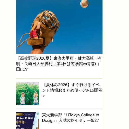
【高校野球2026夏】東海大甲府・健大高崎・有
明・長崎日大が勝利…第4日は遊学館vs青森山
田ほか
【夏休み2026】すぐ行けるイベ
ント情報おまとめ便＜8/9-15開催
＞
東大新学部「UTokyo College of
Design」入試攻略セミナー9/27