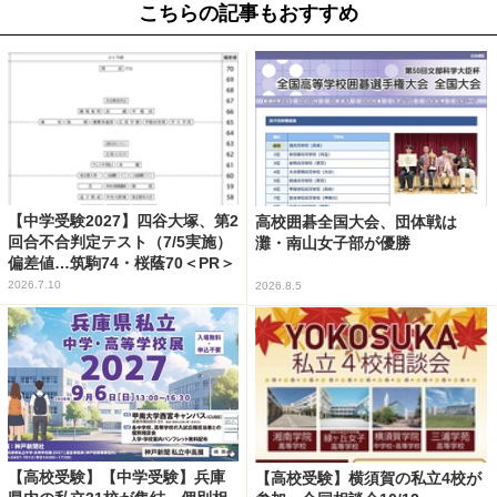
こちらの記事もおすすめ
【中学受験2027】四谷大塚、第2
高校囲碁全国大会、団体戦は
回合不合判定テスト（7/5実施）
灘・南山女子部が優勝
偏差値…筑駒74・桜蔭70＜PR＞
2026.7.10
2026.8.5
【高校受験】【中学受験】兵庫
【高校受験】横須賀の私立4校が