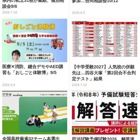
県内の私立31校が集結、個別相
参加…合同相談会10/12
談会9/6
2026.7.28
2026.8.5
医療✕消防、縫合デモやAED講
【中学受験2027】人気校の併願
習も「おしごと体験博」9/5
先は…四谷大塚「第2回合不合判
定テスト」結果
2026.8.6
2026.7.16
全国高校麻雀32チーム本選出
司法試験予備試験2026、解答速