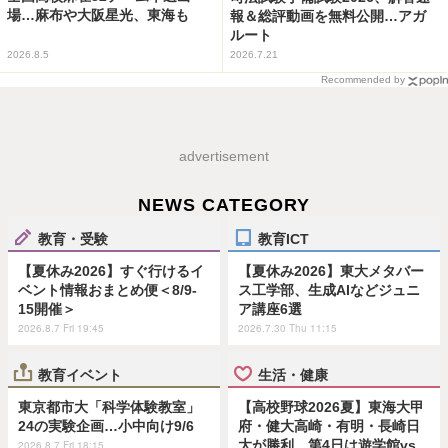
場…麻布や大阪星光、東海も
報＆総評動画を無料公開…アガ
ルート
2026.8.5
2026.7.21
Recommended by
advertisement
NEWS CATEGORY
教育・受験
教育ICT
【夏休み2026】すぐ行けるイ
【夏休み2026】東大メタバー
ベント情報おまとめ便＜8/9-
ス工学部、生成AIなどジュニ
15開催＞
ア講座6選
2026.8.7 Fri 19:45
2026.7.30 Thu 11:15
教育イベント
生活・健康
東京都市大「科学体験教室」
【高校野球2026夏】東海大甲
24の実験企画…小中向け9/6
府・健大高崎・有明・長崎日
大が勝利…第4日は遊学館vs
2026.8.7 Fri 18:15