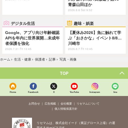
青森山田ほか
2026.8.8 Sat 9:52
デジタル生活
趣味・娯楽
Google、アプリ向け年齢確認
【夏休み2026】魚に触れて学
APIを年内に世界展開…未成年
ぶ「おさかな」イベント8/8…
者保護を強化
川崎市
2026.7.31 Fri 13:45
2026.8.7 Fri 10:45
ホーム
›
生活・健康
›
保護者
›
記事
›
写真・画像
TOP
Home
Facebook
X
YouTube
Instagram
line
お問合せ
広告掲載
会社概要
リセマムについて
個人情報保護方針
リセマムは、株式会社イード（東証グロース上場）の運
営するサービスです。