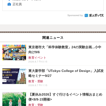
正社員
Sponsored by
関連ニュース
東京都市大「科学体験教室」24の実験企画...小中
向け9/6
教育イベント
2026.8.7 Fri 0:15
東大新学部「UTokyo College of Design」入試攻
略セミナー9/27
教育・受験
2026.8.7 Fri 1:15
【夏休み2026】すぐ行けるイベント情報おまとめ
便<8/9-15開催>
教育・受験