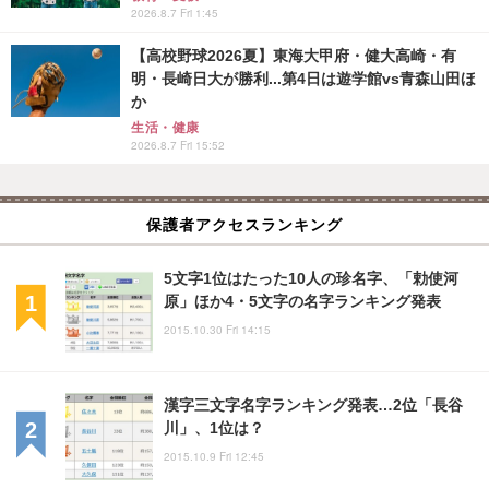
2026.8.7 Fri 1:45
【高校野球2026夏】東海大甲府・健大高崎・有
明・長崎日大が勝利...第4日は遊学館vs青森山田ほ
か
生活・健康
2026.8.7 Fri 15:52
保護者アクセスランキング
5文字1位はたった10人の珍名字、「勅使河
原」ほか4・5文字の名字ランキング発表
2015.10.30 Fri 14:15
漢字三文字名字ランキング発表…2位「長谷
川」、1位は？
2015.10.9 Fri 12:45