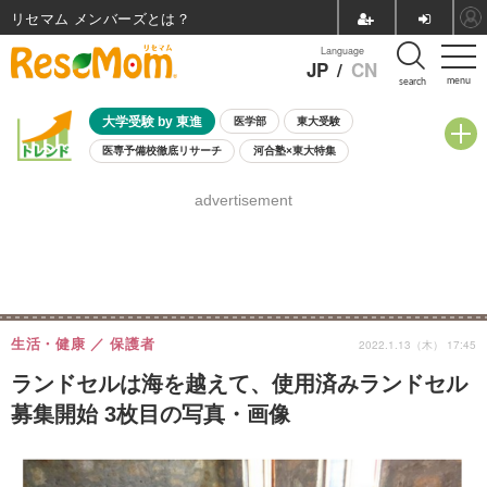
リセマム メンバーズ
Language
JP
/
CN
menu
search
大学受験 by 東進
医学部
東大受験
医専予備校徹底リサーチ
河合塾×東大特集
親子で考える大学選び
高校受験
中学受験
小学校受験
advertisement
共通テスト
夏休み
8月開催学校説明会・相談会
8月開催イベント・WS
全国公立高校 過去問
人気記事
自由研究教材（小学生向け）
自由研究教材（中学生向け）
ランキング
生活・健康
保護者
2022.1.13（木） 17:45
ランドセルは海を越えて、使用済みランドセル
募集開始 3枚目の写真・画像