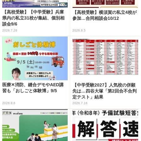
【高校受験】【中学受験】兵庫
【高校受験】横須賀の私立4校が
県内の私立31校が集結、個別相
参加…合同相談会10/12
談会9/6
2026.7.28
2026.8.5
医療✕消防、縫合デモやAED講
【中学受験2027】人気校の併願
習も「おしごと体験博」9/5
先は…四谷大塚「第2回合不合判
定テスト」結果
2026.8.6
2026.7.16