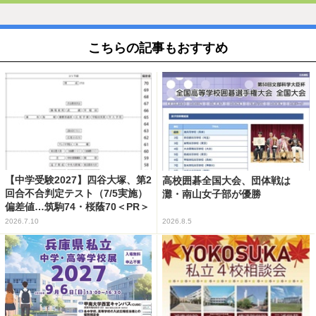
こちらの記事もおすすめ
【中学受験2027】四谷大塚、第2
高校囲碁全国大会、団体戦は
回合不合判定テスト（7/5実施）
灘・南山女子部が優勝
偏差値…筑駒74・桜蔭70＜PR＞
2026.7.10
2026.8.5