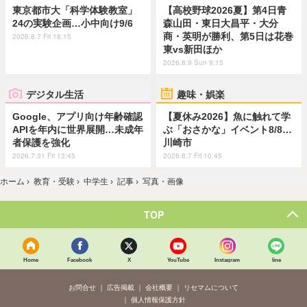
東京都市大「科学体験教室」
【高校野球2026夏】第4日青
24の実験企画…小中向け9/6
森山田・東日大昌平・大分
商・英明が勝利、第5日は花巻
2026.8.7 Fri 18:15
東vs新田ほか
2026.8.9 Sun 9:15
デジタル生活
趣味・娯楽
Google、アプリ向け年齢確認
【夏休み2026】魚に触れて学
APIを年内に世界展開…未成年
ぶ「おさかな」イベント8/8…
者保護を強化
川崎市
2026.7.31 Fri 13:45
2026.8.7 Fri 10:45
ホーム
›
教育・受験
›
中学生
›
記事
›
写真・画像
TOP
Home
Facebook
X
YouTube
Instagram
line
お問合せ
広告掲載
会社概要
リセマムについて
個人情報保護方針