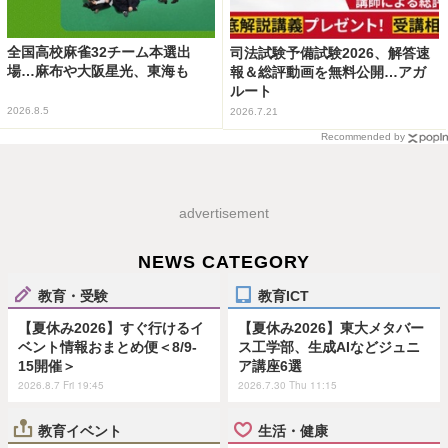
全国高校麻雀32チーム本選出
司法試験予備試験2026、解答速
場…麻布や大阪星光、東海も
報＆総評動画を無料公開…アガ
ルート
2026.8.5
2026.7.21
Recommended by
advertisement
NEWS CATEGORY
教育・受験
教育ICT
【夏休み2026】すぐ行けるイ
【夏休み2026】東大メタバー
ベント情報おまとめ便＜8/9-
ス工学部、生成AIなどジュニ
15開催＞
ア講座6選
2026.8.7 Fri 19:45
2026.7.30 Thu 11:15
教育イベント
生活・健康