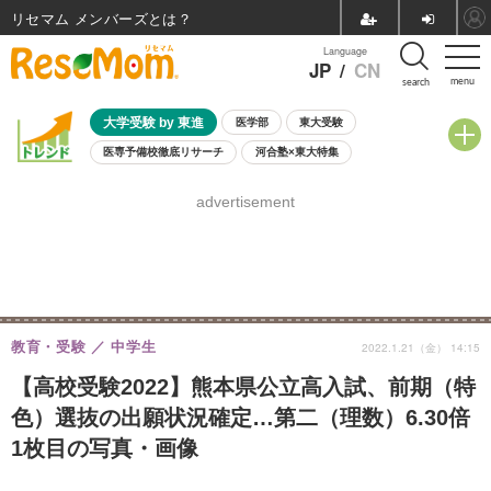
リセマム メンバーズ
Language
JP
/
CN
menu
search
大学受験 by 東進
医学部
東大受験
医専予備校徹底リサーチ
河合塾×東大特集
親子で考える大学選び
高校受験
中学受験
小学校受験
advertisement
共通テスト
夏休み
8月開催学校説明会・相談会
8月開催イベント・WS
全国公立高校 過去問
人気記事
自由研究教材（小学生向け）
自由研究教材（中学生向け）
ランキング
教育・受験
中学生
2022.1.21（金） 14:15
【高校受験2022】熊本県公立高入試、前期（特
色）選抜の出願状況確定…第二（理数）6.30倍
1枚目の写真・画像