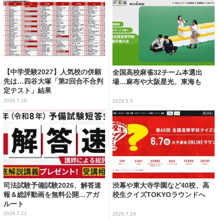
【中学受験2027】人気校の併願
全国高校麻雀32チーム本選出
先は…四谷大塚「第2回合不合判
場…麻布や大阪星光、東海も
定テスト」結果
2026.7.16
2026.8.5
司法試験予備試験2026、解答速
渋幕や東大寺学園など40校、高
報＆総評動画を無料公開…アガ
校生クイズTOKYOラウンドへ
ルート
2026.7.21
2026.7.29