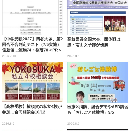
【中学受験2027】四谷大塚、第2
高校囲碁全国大会、団体戦は
回合不合判定テスト（7/5実施）
灘・南山女子部が優勝
偏差値…筑駒74・桜蔭70＜PR＞
2026.7.10
2026.8.5
【高校受験】横須賀の私立4校が
医療✕消防、縫合デモやAED講習
参加…合同相談会10/12
も「おしごと体験博」9/5
2026.8.5
2026.8.6