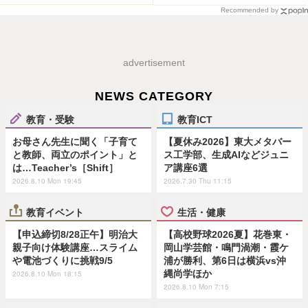
Recommended by
advertisement
NEWS CATEGORY
教育・受験
教育ICT
お母さん先生に聞く「子育て
【夏休み2026】東大メタバー
と教師、両立のポイント」と
ス工学部、生成AIなどジュニ
は…Teacher’s［Shift］
ア講座6選
2026.8.10 Mon 19:45
2026.7.30 Thu 11:15
教育イベント
生活・健康
【申込締切8/28正午】明治大
【高校野球2026夏】花巻東・
親子向け体験講座…スライム
岡山学芸館・鳴門渦潮・霞ケ
や電池づくりに挑戦9/5
浦が勝利、第6日は横浜vs沖
縄尚学ほか
2026.8.10 Mon 18:15
2026.8.10 Mon 7:15