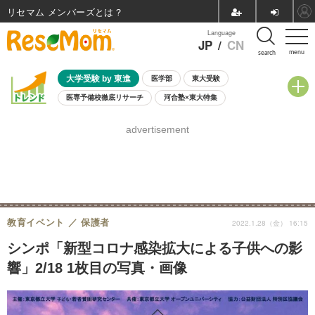
リセマム メンバーズ
Language
JP
/
CN
menu
search
大学受験 by 東進
医学部
東大受験
医専予備校徹底リサーチ
河合塾×東大特集
親子で考える大学選び
高校受験
中学受験
小学校受験
advertisement
共通テスト
夏休み
8月開催学校説明会・相談会
8月開催イベント・WS
全国公立高校 過去問
人気記事
自由研究教材（小学生向け）
自由研究教材（中学生向け）
ランキング
教育イベント
保護者
2022.1.28（金） 16:15
シンポ「新型コロナ感染拡大による子供への影
響」2/18 1枚目の写真・画像