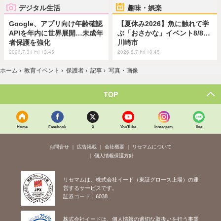
デジタル生活
趣味・娯楽
Google、アプリ向け年齢確認
【夏休み2026】魚に触れて学
APIを年内に世界展開…未成年
ぶ「おさかな」イベント8/8…
者保護を強化
川崎市
2026.7.31 Fri 13:45
2026.8.7 Fri 10:45
ホーム
›
教育イベント
›
保護者
›
記事
›
写真・画像
TOP
Home
Facebook
X
YouTube
Instagram
line
お問合せ
広告掲載
会社概要
リセマムについて
個人情報保護方針
リセマムは、株式会社イード（東証グロース上場）の運
営するサービスです。
証券コード：6038
株式会社イードは、個人情報の適切な取扱いを行う事業