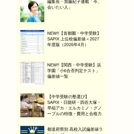
編集長・加藤紀子連載「今、
会いたい人」
NEW!!【首都圏・中学受験】
SAPIX 上位校偏差値＜2027
年度版（2026年4月）
NEW!!【関西・中学受験】浜
学園「小6合否判定テスト」
偏差値一覧
【中学受験の塾選び】
SAPIX・日能研・四谷大塚・
早稲アカ・エルカミノ・グノ
ーブルの特徴・費用と合格力
都道府県別 高校入試偏差値ラ