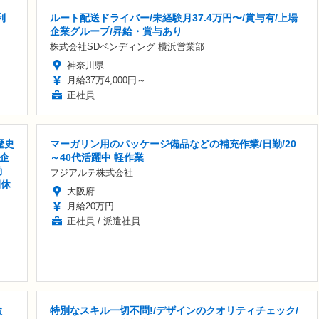
利
ルート配送ドライバー/未経験月37.4万円〜/賞与有/上場
企業グループ/昇給・賞与あり
株式会社SDベンディング 横浜営業部
神奈川県
月給37万4,000円～
正社員
歴史
マーガリン用のパッケージ備品などの補充作業/日勤/20
企
～40代活躍中 軽作業
勤
フジアルテ株式会社
間休
大阪府
月給20万円
正社員 / 派遣社員
検
特別なスキル一切不問!/デザインのクオリティチェック/