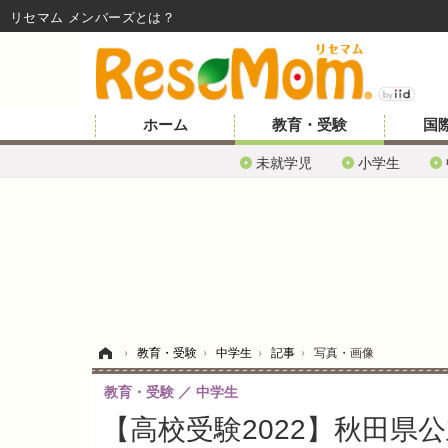
リセマム メンバーズ
ホーム
教育・受験
国
未就学児
小学生
ホーム
›
教育・受験
›
中学生
›
記事
›
写真・画像
教育・受験
中学生
【高校受験2022】秋田県公