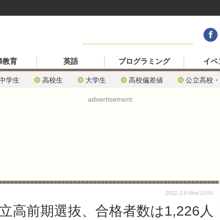
際教育
英語
プログラミング
イベ
中学生
高校生
大学生
高校偏差値
公立高校・
advertisement
2022.2.9 Wed 20:01
立高前期選抜、合格者数は1,226人