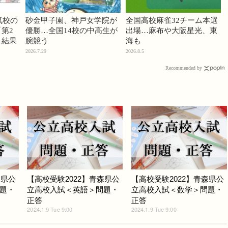
気校の
砂金甲子園、神戸女学院が
全国高校麻雀32チーム本選
第2
優勝…全国14校の中高生が
出場…麻布や大阪星光、東
」結果
腕競う
海も
2026.7.29
2026.8.5
Recommended by
森県公
【高校受験2022】青森県公
【高校受験2022】青森県公
題・
立高校入試＜英語＞問題・
立高校入試＜数学＞問題・
正答
正答
2024.1.9 Tue 9:00
2024.1.9 Tue 9:00