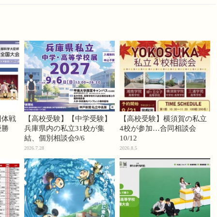
団体戦
【高校受験】【中学受験】
【高校受験】横須賀の私立
優勝
兵庫県内の私立31校が集
4校が参加…合同相談会
結、個別相談会9/6
10/12
2026.7.28
2026.8.5