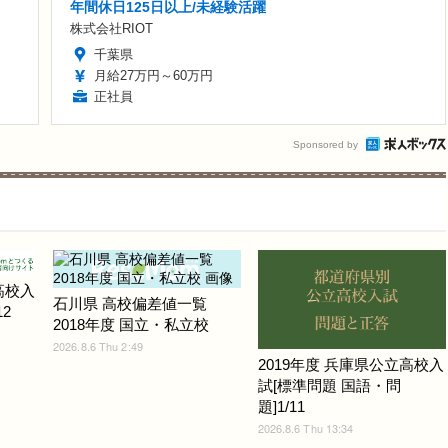
年間休日125日以上/未経験活躍
株式会社RIOT
千葉県
月給27万円～60万円
正社員
Sponsored by
高校入
石川県 高校偏差値一覧
2
2018年度 国立・私立校
2026.8.6 Thu 2:49
2019年度 兵庫県公立高校入
試[標準問題 国語・問
題]1/11
2026.8.6 Thu 13:34