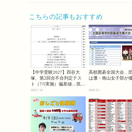
こちらの記事もおすすめ
【中学受験2027】四谷大
高校囲碁全国大会、
塚、第2回合不合判定テス
は灘・南山女子部が
ト（7/5実施）偏差値…筑駒
74・桜蔭70＜PR＞
2026.7.10
2026.8.5