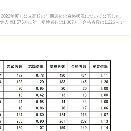
（2022年度）公立高校の前期選抜の合格状況について公表した。
員1,575人に対し受検者数は1,367人、合格者数は1,226人で