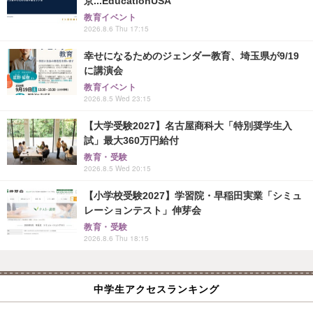
京...EducationUSA
教育イベント
2026.8.6 Thu 17:15
幸せになるためのジェンダー教育、埼玉県が9/19
に講演会
教育イベント
2026.8.5 Wed 23:15
【大学受験2027】名古屋商科大「特別奨学生入
試」最大360万円給付
教育・受験
2026.8.5 Wed 20:15
【小学校受験2027】学習院・早稲田実業「シミュ
レーションテスト」伸芽会
教育・受験
2026.8.6 Thu 18:15
中学生アクセスランキング