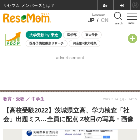
リセマム メンバーズ
Language
JP
/
CN
menu
search
大学受験 by 東進
医学部
東大受験
医専予備校徹底リサーチ
河合塾×東大特集
親子で考える大学選び
高校受験
中学受験
小学校受験
advertisement
共通テスト
夏休み
8月開催学校説明会・相談会
8月開催イベント・WS
全国公立高校 過去問
人気記事
自由研究教材（小学生向け）
自由研究教材（中学生向け）
ランキング
教育・受験
中学生
2022.3.14（月） 14:15
【高校受験2022】茨城県立高、学力検査「社
会」出題ミス…全員に配点 2枚目の写真・画像