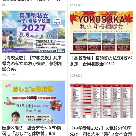
2026.7.10
2026.8.5
【高校受験】【中学受験】兵庫
【高校受験】横須賀の私立4校が
県内の私立31校が集結、個別相
参加…合同相談会10/12
談会9/6
2026.7.28
2026.8.5
医療✕消防、縫合デモやAED講
【中学受験2027】人気校の併願
習も「おしごと体験博」9/5
先は…四谷大塚「第2回合不合判