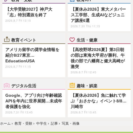
【大学受験2027】神戸大
【夏休み2026】東大メタバー
「志」特別選抜を終了
ス工学部、生成AIなどジュニ
ア講座6選
2026.8.7 Fri 13:15
2026.7.30 Thu 11:15
教育イベント
生活・健康
アメリカ留学の奨学金情報を
【高校野球2026夏】第3日朝
紹介8/27東京…
の部は東海大甲府が勝利、午
EducationUSA
後の部で八幡商と健大高崎が
激突
2026.8.7 Fri 11:15
2026.8.7 Fri 12:45
デジタル生活
趣味・娯楽
Google、アプリ向け年齢確認
【夏休み2026】魚に触れて学
APIを年内に世界展開…未成年
ぶ「おさかな」イベント8/8…
者保護を強化
川崎市
2026.7.31 Fri 13:45
2026.8.7 Fri 10:45
ホーム
›
教育・受験
›
中学生
›
記事
›
写真・画像