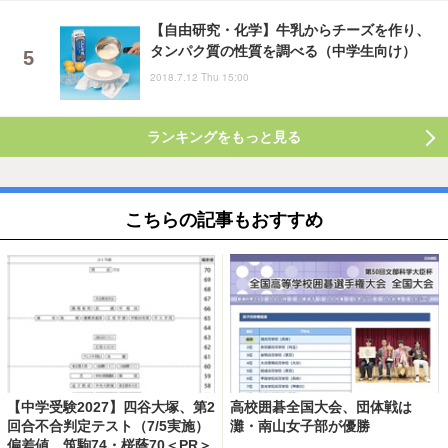
【自由研究・化学】牛乳からチーズを作り、
タンパク質の性質を調べる（中学生向け）
2018.7.12 Thu 15:00
ランキングをもっと見る
こちらの記事もおすすめ
【中学受験2027】四谷大塚、第2
高校囲碁全国大会、団体戦は
回合不合判定テスト（7/5実施）
灘・南山女子部が優勝
偏差値…筑駒74・桜蔭70＜PR＞