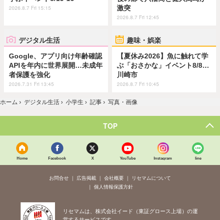
激突
2026.8.7 Fri 15:15
2026.8.7 Fri 12:45
デジタル生活
趣味・娯楽
Google、アプリ向け年齢確認
【夏休み2026】魚に触れて学
APIを年内に世界展開…未成年
ぶ「おさかな」イベント8/8…
者保護を強化
川崎市
2026.7.31 Fri 13:45
2026.8.7 Fri 10:45
ホーム
›
デジタル生活
›
小学生
›
記事
›
写真・画像
TOP
Home
Facebook
X
YouTube
Instagram
line
お問合せ
広告掲載
会社概要
リセマムについて
個人情報保護方針
リセマムは、株式会社イード（東証グロース上場）の運
営するサービスです。