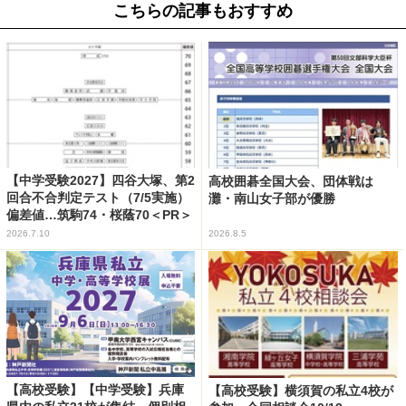
こちらの記事もおすすめ
【中学受験2027】四谷大塚、第2
高校囲碁全国大会、団体戦は
回合不合判定テスト（7/5実施）
灘・南山女子部が優勝
偏差値…筑駒74・桜蔭70＜PR＞
2026.7.10
2026.8.5
【高校受験】【中学受験】兵庫
【高校受験】横須賀の私立4校が