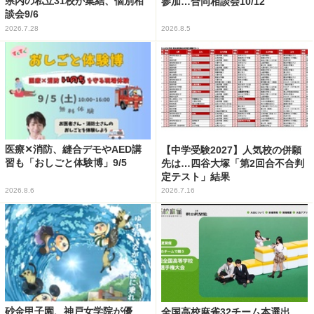
県内の私立31校が集結、個別相
参加…合同相談会10/12
談会9/6
2026.7.28
2026.8.5
医療✕消防、縫合デモやAED講
【中学受験2027】人気校の併願
習も「おしごと体験博」9/5
先は…四谷大塚「第2回合不合判
定テスト」結果
2026.8.6
2026.7.16
砂金甲子園、神戸女学院が優
全国高校麻雀32チーム本選出