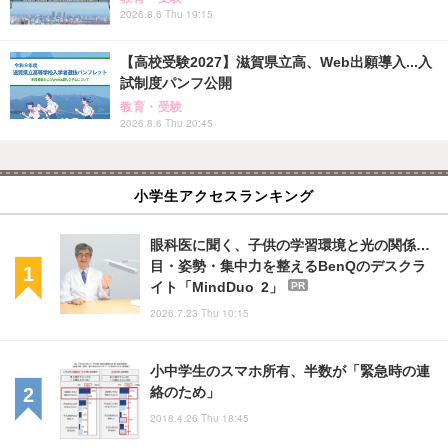
2026.8.6 Thu 19:15
【高校受験2027】滋賀県立高、Web出願導入...入
試制度パンフ公開
教育・受験
2026.8.6 Thu 20:45
小学生アクセスランキング
眼科医に聞く、子供の学習環境と光の関係…
目・姿勢・集中力を整えるBenQのデスクラ
イト「MindDuo 2」
PR
2026.7.23 Thu 10:15
小中学生のスマホ所有、半数が「緊急時の連
絡のため」
2018.4.26 Thu 18:45