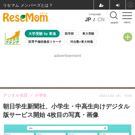
リセマム メンバーズ
Language
JP
/
CN
menu
search
大学受験 by 東進
医学部
東大受験
医専予備校徹底リサーチ
河合塾×東大特集
親子で考える大学選び
高校受験
中学受験
小学校受験
advertisement
共通テスト
夏休み
8月開催学校説明会・相談会
8月開催イベント・WS
全国公立高校 過去問
人気記事
自由研究教材（小学生向け）
自由研究教材（中学生向け）
ランキング
デジタル生活
小学生
2022.3.23（水） 15:45
朝日学生新聞社、小学生・中高生向けデジタル
版サービス開始 4枚目の写真・画像