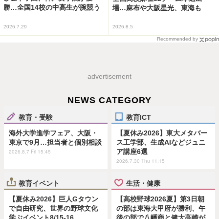
勝…全国14校の中高生が腕競う
場…麻布や大阪星光、東海も
2026.7.29
2026.8.5
Recommended by
advertisement
NEWS CATEGORY
教育・受験
教育ICT
海外大学進学フェア、大阪・
【夏休み2026】東大メタバー
東京で9月…担当者と個別相談
ス工学部、生成AIなどジュニ
ア講座6選
2026.8.7 Fri 15:45
2026.7.30 Thu 11:15
教育イベント
生活・健康
【夏休み2026】巨人Gタウン
【高校野球2026夏】第3日朝
で自由研究、世界の野球文化
の部は東海大甲府が勝利、午
学ぶイベント8/15-16
後の部で八幡商と健大高崎が