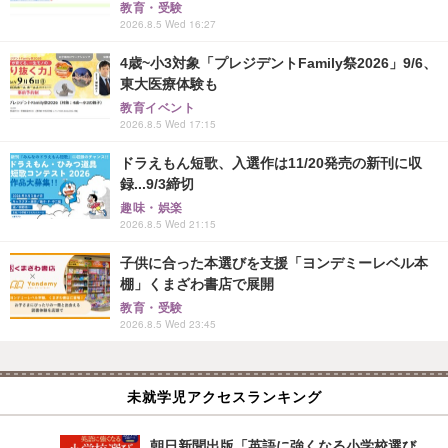
教育・受験
2026.8.5 Wed 16:27
4歳~小3対象「プレジデントFamily祭2026」9/6、
東大医療体験も
教育イベント
2026.8.5 Wed 17:15
ドラえもん短歌、入選作は11/20発売の新刊に収
録...9/3締切
趣味・娯楽
2026.8.5 Wed 21:15
子供に合った本選びを支援「ヨンデミーレベル本
棚」くまざわ書店で展開
教育・受験
2026.8.5 Wed 23:45
未就学児アクセスランキング
朝日新聞出版「英語に強くなる小学校選び