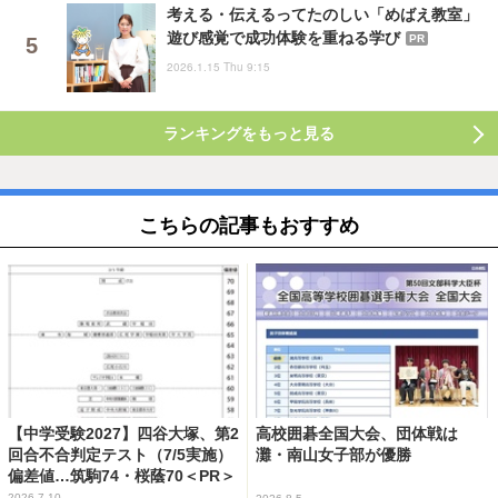
考える・伝えるってたのしい「めばえ教室」
遊び感覚で成功体験を重ねる学び
PR
2026.1.15 Thu 9:15
ランキングをもっと見る
こちらの記事もおすすめ
【中学受験2027】四谷大塚、第2
高校囲碁全国大会、団体戦は
回合不合判定テスト（7/5実施）
灘・南山女子部が優勝
偏差値…筑駒74・桜蔭70＜PR＞
2026.7.10