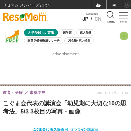
リセマム メンバーズ
Language
JP
/
CN
menu
search
大学受験 by 東進
医学部
東大受験
医専予備校徹底リサーチ
河合塾×東大特集
親子で考える大学選び
高校受験
中学受験
小学校受験
advertisement
共通テスト
夏休み
8月開催学校説明会・相談会
8月開催イベント・WS
全国公立高校 過去問
人気記事
自由研究教材（小学生向け）
自由研究教材（中学生向け）
ランキング
教育・受験
未就学児
2022.4.11（月） 15:15
こぐま会代表の講演会「幼児期に大切な10の思
考法」5/3 3枚目の写真・画像