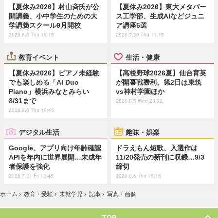
【夏休み2026】村山斉氏が公
【夏休み2026】東大メタバー
開講義、小中学生のための大
ス工学部、生成AIなどジュニ
学講義スクール9月開校
ア講座6選
2026.8.6 Thu 19:15
2026.7.30 Thu 11:15
教育イベント
生活・健康
【夏休み2026】ピアノ未経験
【高校野球2026夏】仙台育英
でも楽しめる「AI Duo
が開幕戦勝利、第2日は東筑
Piano」横浜みなとみらい
vs神村学園ほか
8/31まで
2026.8.5 Wed 20:32
2026.8.6 Thu 19:45
デジタル生活
趣味・娯楽
Google、アプリ向け年齢確認
ドラえもん短歌、入選作は
APIを年内に世界展開…未成年
11/20発売の新刊に収録…9/3
者保護を強化
締切
2026.7.31 Fri 13:45
2026.8.6 Thu 15:15
ホーム
›
教育・受験
›
未就学児
›
記事
›
写真・画像
TOP