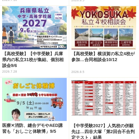
2026.8.5
【高校受験】【中学受験】兵庫
【高校受験】横須賀の私立4校が
県内の私立31校が集結、個別相
参加…合同相談会10/12
談会9/6
2026.7.28
2026.8.5
医療✕消防、縫合デモやAED講
【中学受験2027】人気校の併願
習も「おしごと体験博」9/5
先は…四谷大塚「第2回合不合判
定テスト」結果