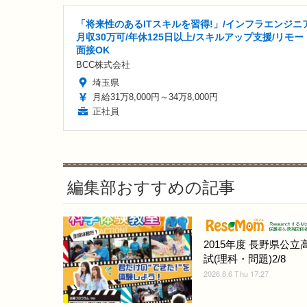
「将来性のあるITスキルを習得!」/インフラエンジニア
月収30万可/年休125日以上/スキルアップ支援/リモー
面接OK
BCC株式会社
埼玉県
月給31万8,000円～34万8,000円
正社員
編集部おすすめの記事
2015年度 長野県公立
試(理科・問題)2/8
2026.8.6 Thu 17:27