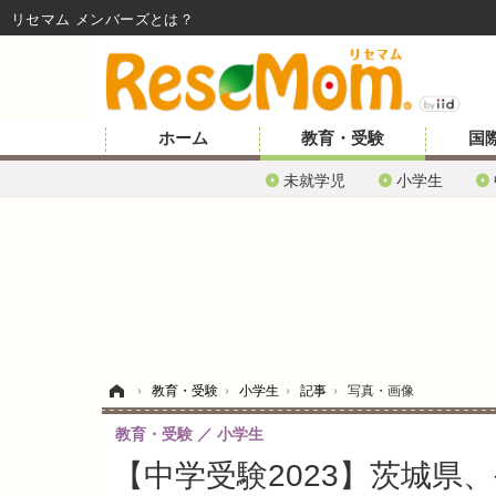
リセマム メンバーズ
ホーム
教育・受験
国
未就学児
小学生
ホーム
›
教育・受験
›
小学生
›
記事
›
写真・画像
教育・受験
小学生
【中学受験2023】茨城県