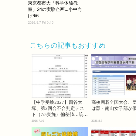
東京都市大「科学体験教
室」24の実験企画...小中向
け9/6
2026.8.7 Fri 0:15
こちらの記事もおすすめ
【中学受験2027】四谷大
高校囲碁全国大会、
塚、第2回合不合判定テス
は灘・南山女子部が
ト（7/5実施）偏差値…筑駒
74・桜蔭70＜PR＞
2026.7.10
2026.8.5