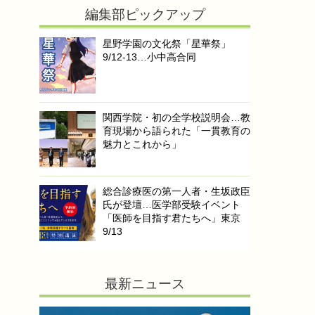
編集部ピックアップ
星野学園の文化祭「星華祭」
9/12-13…小中高合同
関西学院・初の全学校説明会…教
育現場から語られた「一貫教育の
魅力とこれから」
総合診療医の第一人者・生坂政臣
氏が登壇…医学部受験イベント
「医師を目指す君たちへ」東京
9/13
最新ニュース