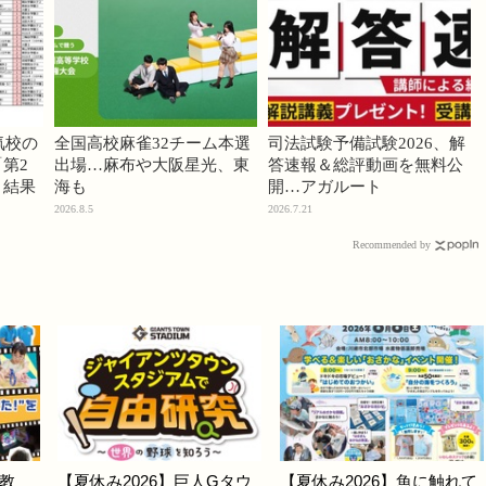
気校の
全国高校麻雀32チーム本選
司法試験予備試験2026、解
第2
出場…麻布や大阪星光、東
答速報＆総評動画を無料公
」結果
海も
開…アガルート
2026.8.5
2026.7.21
Recommended by
教
【夏休み2026】巨人Gタウ
【夏休み2026】魚に触れて