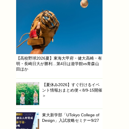
【高校野球2026夏】東海大甲府・健大高崎・有
明・長崎日大が勝利…第4日は遊学館vs青森山
田ほか
【夏休み2026】すぐ行けるイベ
ント情報おまとめ便＜8/9-15開催
＞
東大新学部「UTokyo College of
Design」入試攻略セミナー9/27