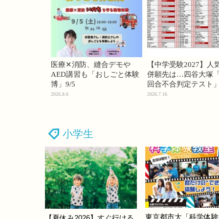
医療✕消防、縫合デモや
【中学受験2027】人
AED講習も「おしごと体験
併願先は…四谷大塚「
博」9/5
回合不合判定テスト
2026.8.6
2026.7.16
小学生
東京都市大「科学体験
【夏休み2026】すぐ行ける