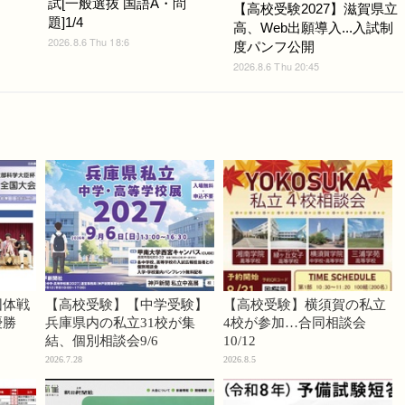
試[一般選抜 国語A・問
【高校受験2027】滋賀県立
題]1/4
高、Web出願導入...入試制
2026.8.6 Thu 18:6
度パンフ公開
2026.8.6 Thu 20:45
団体戦
【高校受験】【中学受験】
【高校受験】横須賀の私立
優勝
兵庫県内の私立31校が集
4校が参加…合同相談会
結、個別相談会9/6
10/12
2026.7.28
2026.8.5