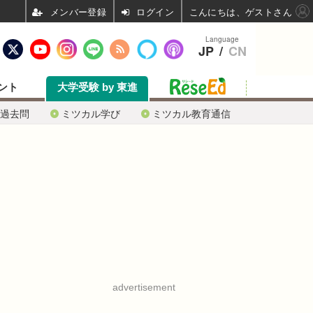
ログイン
こんにちは、ゲストさん
Language
JP
/
CN
ント
大学受験 by 東進
過去問
ミツカル学び
ミツカル教育通信
advertisement