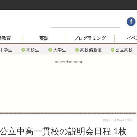
際教育
英語
プログラミング
イベ
中学生
高校生
大学生
高校偏差値
公立高校・
advertisement
2022.6.1 Wed 13:45
、公立中高一貫校の説明会日程 1枚