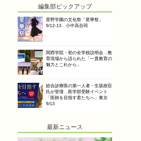
編集部ピックアップ
星野学園の文化祭「星華祭」
9/12-13…小中高合同
関西学院・初の全学校説明会…教
育現場から語られた「一貫教育の
魅力とこれから」
総合診療医の第一人者・生坂政臣
氏が登壇…医学部受験イベント
「医師を目指す君たちへ」東京
9/13
最新ニュース