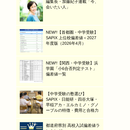
編集長・加藤紀子連載「今、
会いたい人」
NEW!!【首都圏・中学受験】
SAPIX 上位校偏差値＜2027
年度版（2026年4月）
NEW!!【関西・中学受験】浜
学園「小6合否判定テスト」
偏差値一覧
【中学受験の塾選び】
SAPIX・日能研・四谷大塚・
早稲アカ・エルカミノ・グノ
ーブルの特徴・費用と合格力
都道府県別 高校入試偏差値ラ