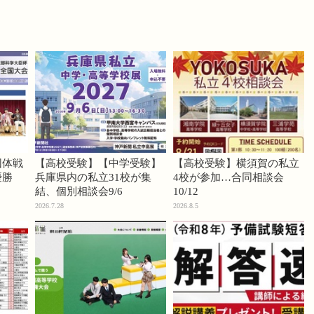
団体戦
【高校受験】【中学受験】
【高校受験】横須賀の私立
優勝
兵庫県内の私立31校が集
4校が参加…合同相談会
結、個別相談会9/6
10/12
2026.7.28
2026.8.5