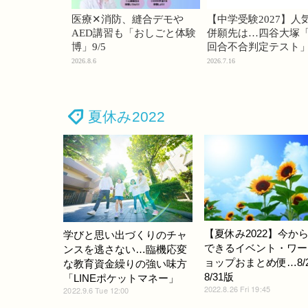
医療✕消防、縫合デモや
【中学受験2027】人
AED講習も「おしごと体験
併願先は…四谷大塚「
博」9/5
回合不合判定テスト
2026.8.6
2026.7.16
夏休み2022
【夏休み2022】今か
学びと思い出づくりのチャ
できるイベント・ワー
ンスを逃さない…臨機応変
ョップおまとめ便…8/2
な教育資金繰りの強い味方
8/31版
「LINEポケットマネー」
2022.8.26 Fri 19:45
2022.9.6 Tue 12:00