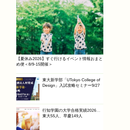
【夏休み2026】すぐ行けるイベント情報おまと
め便＜8/9-15開催＞
東大新学部「UTokyo College of
Design」入試攻略セミナー9/27
行知学園の大学合格実績2026…
東大55人、早慶149人