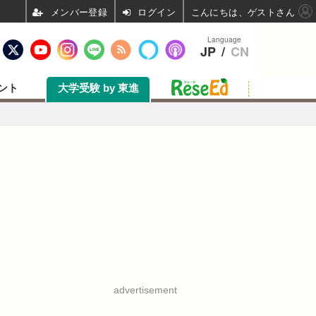
ログイン
こんにちは、ゲストさん
Language
JP
/
CN
ント
大学受験 by 東進
advertisement