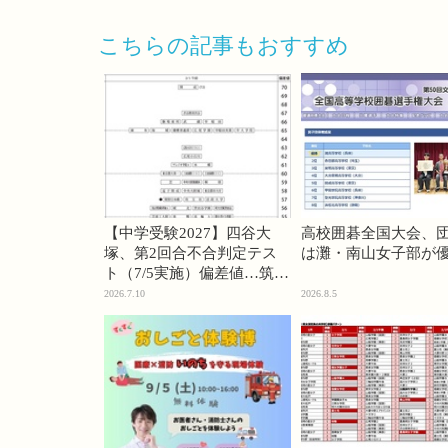
こちらの記事もおすすめ
【中学受験2027】四谷大
高校囲碁全国大会、
塚、第2回合不合判定テス
は灘・南山女子部が
ト（7/5実施）偏差値…筑駒
74・桜蔭70＜PR＞
2026.7.10
2026.8.5