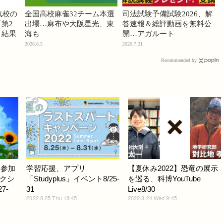
気校の
全国高校麻雀32チーム本選
司法試験予備試験2026、解
第2
出場…麻布や大阪星光、東
答速報＆総評動画を無料公
」結果
海も
開…アガルート
2026.8.5
2026.7.21
Recommended by
ら参加
学習応援、アプリ
【夏休み2022】恐竜の展示
クシ
「Studyplus」イベント8/25-
を巡る、科博YouTube
7-
31
Live8/30
2022.8.25 Thu 18:45
2022.8.24 Wed 9:45