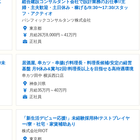
ニ
総合建設コンサルタント会社で設計業務のお仕事!/主
婦・主夫歓迎・土日休み・稼げる/9:30〜17:30/スタッ
フ・アクティオ
パシフィックコンサルタンツ株式会社
東京都
月給26万8,000円～41万円
正社員
/未
居酒屋, 串カツ・串揚げ/料理長・料理長候補/安定の経営
基盤 月9休み&賞与2回!料理長以上を目指せる高待遇環境
串カツ田中 横浜西口店
神奈川県
月給35万円～40万円
正社員
「新生活デビュー応援!」未経験採用枠/テストプレイヤ
ー/寮・社宅・家賃補助あり
株式会社RIOT
東京都