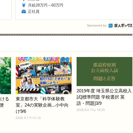
月給28万円～60万円
正社員
Sponsored by
2019年度 埼玉県公立高校入
試[標準問題 学校選択 英
行ける
東京都市大「科学体験教
語・問題]3/9
便
室」24の実験企画...小中向
2026.8.6 Thu 18:35
け9/6
2026.8.7 Fri 0:15