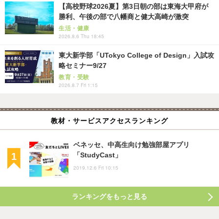
【高校野球2026夏】第3日朝の部は東海大甲府が
勝利、午後の部で八幡商と健大高崎が激突
生活・健康
2026.8.6 Thu 18:45
東大新学部「UTokyo College of Design」入試攻
略セミナー9/27
教育・受験
2026.8.7 Fri 1:15
教材・サービスアクセスランキング
ベネッセ、中高生向け勉強部屋アプリ
「StudyCast」
2019.12.6 Fri 10:15
ランキングをもっと見る