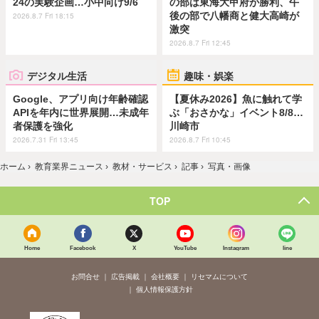
24の実験企画…小中向け9/6
の部は東海大甲府が勝利、午
後の部で八幡商と健大高崎が
2026.8.7 Fri 18:15
激突
2026.8.7 Fri 12:45
デジタル生活
趣味・娯楽
Google、アプリ向け年齢確認
【夏休み2026】魚に触れて学
APIを年内に世界展開…未成年
ぶ「おさかな」イベント8/8…
者保護を強化
川崎市
2026.7.31 Fri 13:45
2026.8.7 Fri 10:45
ホーム
›
教育業界ニュース
›
教材・サービス
›
記事
›
写真・画像
TOP
Home
Facebook
X
YouTube
Instagram
line
お問合せ
広告掲載
会社概要
リセマムについて
個人情報保護方針