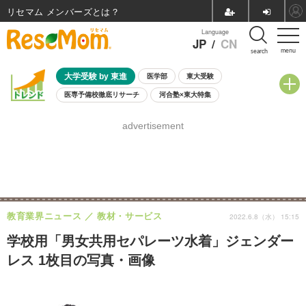
リセマム メンバーズ
Language
JP
/
CN
menu
search
大学受験 by 東進
医学部
東大受験
医専予備校徹底リサーチ
河合塾×東大特集
親子で考える大学選び
高校受験
中学受験
小学校受験
advertisement
共通テスト
夏休み
8月開催学校説明会・相談会
8月開催イベント・WS
全国公立高校 過去問
人気記事
自由研究教材（小学生向け）
自由研究教材（中学生向け）
ランキング
教育業界ニュース
教材・サービス
2022.6.8（水） 15:15
学校用「男女共用セパレーツ水着」ジェンダー
レス 1枚目の写真・画像