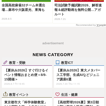
全国高校麻雀32チーム本選出
司法試験予備試験2026、解答速
場…麻布や大阪星光、東海も
報＆総評動画を無料公開…アガ
ルート
2026.8.5
2026.7.21
Recommended by
advertisement
NEWS CATEGORY
教育・受験
教育ICT
【夏休み2026】すぐ行けるイ
【夏休み2026】東大メタバー
ベント情報おまとめ便＜8/9-
ス工学部、生成AIなどジュニ
15開催＞
ア講座6選
2026.8.7 Fri 19:45
2026.7.30 Thu 11:15
教育イベント
生活・健康
東京都市大「科学体験教室」
【高校野球2026夏】第3日朝