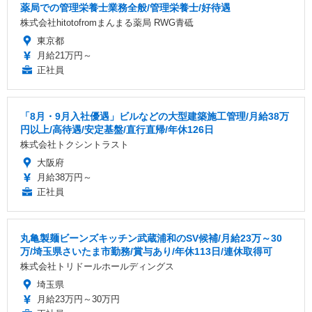
薬局での管理栄養士業務全般/管理栄養士/好待遇
株式会社hitotofromまんまる薬局 RWG青砥
東京都
月給21万円～
正社員
「8月・9月入社優遇」ビルなどの大型建築施工管理/月給38万
円以上/高待遇/安定基盤/直行直帰/年休126日
株式会社トクシントラスト
大阪府
月給38万円～
正社員
丸亀製麺ビーンズキッチン武蔵浦和のSV候補/月給23万～30
万/埼玉県さいたま市勤務/賞与あり/年休113日/連休取得可
株式会社トリドールホールディングス
埼玉県
月給23万円～30万円