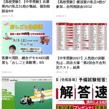
【高校受験】【中学受験】兵庫
【高校受験】横須賀の私立4校が
県内の私立31校が集結、個別相
参加…合同相談会10/12
談会9/6
2026.7.28
2026.8.5
医療✕消防、縫合デモやAED講
【中学受験2027】人気校の併願
習も「おしごと体験博」9/5
先は…四谷大塚「第2回合不合判
定テスト」結果
2026.8.6
2026.7.16