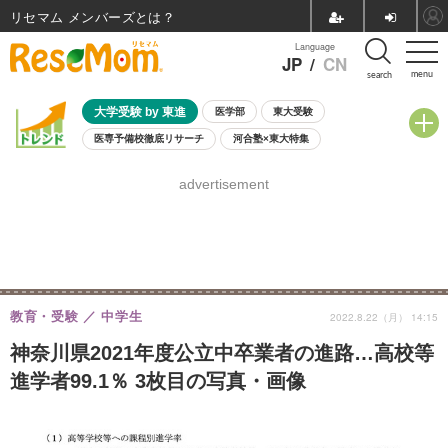
リセマム メンバーズ
Language
JP
/
CN
menu
search
大学受験 by 東進
医学部
東大受験
医専予備校徹底リサーチ
河合塾×東大特集
親子で考える大学選び
高校受験
中学受験
小学校受験
advertisement
共通テスト
夏休み
8月開催学校説明会・相談会
8月開催イベント・WS
全国公立高校 過去問
人気記事
自由研究教材（小学生向け）
自由研究教材（中学生向け）
ランキング
教育・受験
中学生
2022.8.22（月） 14:15
神奈川県2021年度公立中卒業者の進路…高校等
進学者99.1％ 3枚目の写真・画像