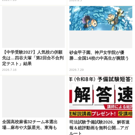
2026.8.5
【中学受験2027】人気校の併願
砂金甲子園、神戸女学院が優
先は…四谷大塚「第2回合不合判
勝…全国14校の中高生が腕競う
定テスト」結果
2026.7.16
2026.7.29
全国高校麻雀32チーム本選出
司法試験予備試験2026、解答速
場…麻布や大阪星光、東海も
報＆総評動画を無料公開…アガ
ルート