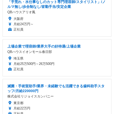
「手荒れ・水仕事なしのカット専門理容師/スタイリスト」/ノ
ルマ無し/歩合制なし/皆勤手当/安定企業
QBハウスアリオ鳳
大阪府
月給24万円～
正社員
上場企業で理容師/業界大手の好待遇/上場企業
QBハウスイオンモール春日部
埼玉県
月給25万500円～26万500円
正社員
滅菌・手術室助手/業界・未経験でも活躍できる歯科助手スタ
ッフ/月給220000円
株式会社リジョイスカンパニー
東京都
月給22万円
正社員