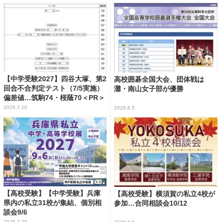
【中学受験2027】四谷大塚、第2
高校囲碁全国大会、団体戦は
回合不合判定テスト（7/5実施）
灘・南山女子部が優勝
偏差値…筑駒74・桜蔭70＜PR＞
2026.7.10
2026.8.5
【高校受験】【中学受験】兵庫
【高校受験】横須賀の私立4校が
県内の私立31校が集結、個別相
参加…合同相談会10/12
談会9/6
2026.7.28