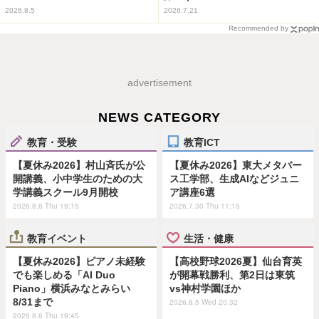
2026.8.5
2026.7.21
Recommended by
advertisement
NEWS CATEGORY
教育・受験
教育ICT
【夏休み2026】村山斉氏が公
【夏休み2026】東大メタバー
開講義、小中学生のための大
ス工学部、生成AIなどジュニ
学講義スクール9月開校
ア講座6選
2026.8.6 Thu 19:15
2026.7.30 Thu 11:15
教育イベント
生活・健康
【夏休み2026】ピアノ未経験
【高校野球2026夏】仙台育英
でも楽しめる「AI Duo
が開幕戦勝利、第2日は東筑
Piano」横浜みなとみらい
vs神村学園ほか
8/31まで
2026.8.5 Wed 20:32
2026.8.6 Thu 19:45