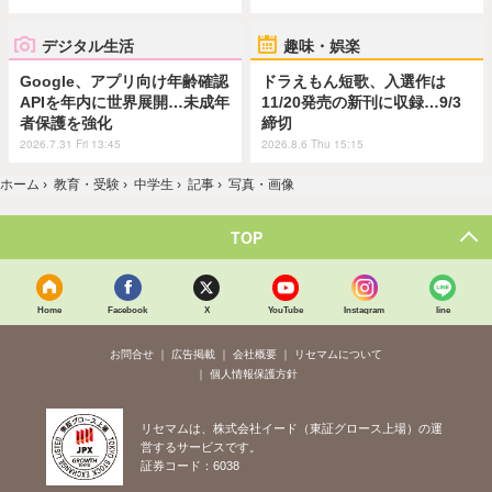
デジタル生活
趣味・娯楽
Google、アプリ向け年齢確認
ドラえもん短歌、入選作は
APIを年内に世界展開…未成年
11/20発売の新刊に収録…9/3
者保護を強化
締切
2026.7.31 Fri 13:45
2026.8.6 Thu 15:15
ホーム
›
教育・受験
›
中学生
›
記事
›
写真・画像
TOP
Home
Facebook
X
YouTube
Instagram
line
お問合せ
広告掲載
会社概要
リセマムについて
個人情報保護方針
リセマムは、株式会社イード（東証グロース上場）の運
営するサービスです。
証券コード：6038