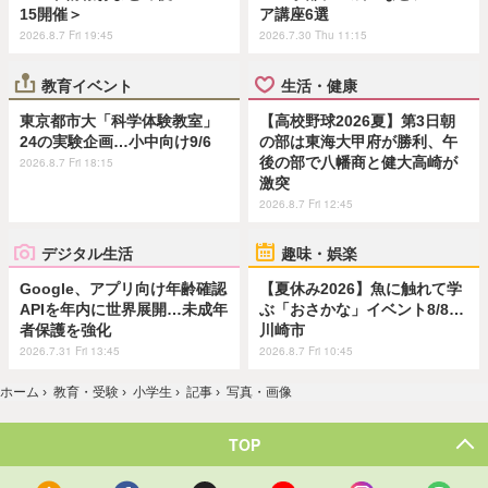
15開催＞
ア講座6選
2026.8.7 Fri 19:45
2026.7.30 Thu 11:15
教育イベント
生活・健康
東京都市大「科学体験教室」
【高校野球2026夏】第3日朝
24の実験企画…小中向け9/6
の部は東海大甲府が勝利、午
後の部で八幡商と健大高崎が
2026.8.7 Fri 18:15
激突
2026.8.7 Fri 12:45
デジタル生活
趣味・娯楽
Google、アプリ向け年齢確認
【夏休み2026】魚に触れて学
APIを年内に世界展開…未成年
ぶ「おさかな」イベント8/8…
者保護を強化
川崎市
2026.7.31 Fri 13:45
2026.8.7 Fri 10:45
ホーム
›
教育・受験
›
小学生
›
記事
›
写真・画像
TOP