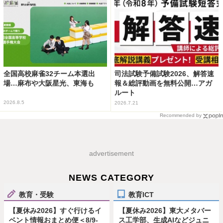
全国高校麻雀32チーム本選出
司法試験予備試験2026、解答速
場…麻布や大阪星光、東海も
報＆総評動画を無料公開…アガ
ルート
2026.8.5
2026.7.21
Recommended by
advertisement
NEWS CATEGORY
教育・受験
教育ICT
【夏休み2026】すぐ行けるイ
【夏休み2026】東大メタバー
ベント情報おまとめ便＜8/9-
ス工学部、生成AIなどジュニ