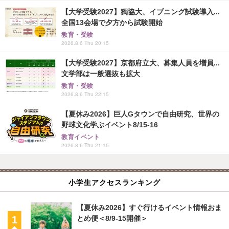
【大学受験2027】獨協大、イブニング試験導入...
全国13会場で夕方から試験開始
教育・受験
2026.8.6 Thu 20:15
【大学受験2027】京都府立大、募集人員を増員...
文学部は一般選抜も拡大
教育・受験
2026.8.6 Thu 22:15
【夏休み2026】巨人Gタウンで自由研究、世界の
野球文化学ぶイベント8/15-16
教育イベント
2026.8.6 Thu 21:15
小学生アクセスランキング
【夏休み2026】すぐ行けるイベント情報おま
とめ便＜8/9-15開催＞