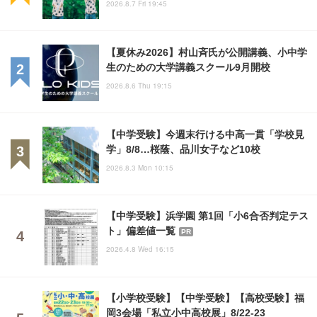
2026.8.7 Fri 19:45
【夏休み2026】村山斉氏が公開講義、小中学
生のための大学講義スクール9月開校
2026.8.6 Thu 19:15
【中学受験】今週末行ける中高一貫「学校見
学」8/8…桜蔭、品川女子など10校
2026.8.3 Mon 10:15
【中学受験】浜学園 第1回「小6合否判定テス
ト」偏差値一覧
PR
2026.4.8 Wed 16:15
【小学校受験】【中学受験】【高校受験】福
岡3会場「私立小中高校展」8/22-23