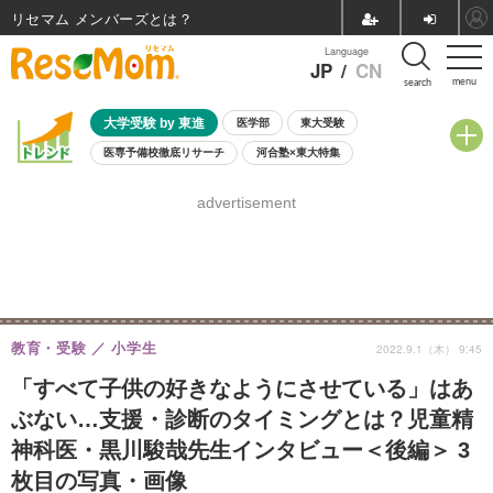
リセマム メンバーズ
Language
JP
/
CN
menu
search
大学受験 by 東進
医学部
東大受験
医専予備校徹底リサーチ
河合塾×東大特集
親子で考える大学選び
高校受験
中学受験
小学校受験
advertisement
共通テスト
夏休み
8月開催学校説明会・相談会
8月開催イベント・WS
全国公立高校 過去問
人気記事
自由研究教材（小学生向け）
自由研究教材（中学生向け）
ランキング
教育・受験
小学生
2022.9.1（木） 9:45
「すべて子供の好きなようにさせている」はあ
ぶない…支援・診断のタイミングとは？児童精
神科医・黒川駿哉先生インタビュー＜後編＞ 3
枚目の写真・画像