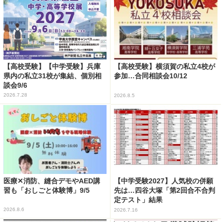
【高校受験】【中学受験】兵庫
【高校受験】横須賀の私立4校が
県内の私立31校が集結、個別相
参加…合同相談会10/12
談会9/6
2026.7.28
2026.8.5
医療✕消防、縫合デモやAED講
【中学受験2027】人気校の併願
習も「おしごと体験博」9/5
先は…四谷大塚「第2回合不合判
定テスト」結果
2026.8.6
2026.7.16