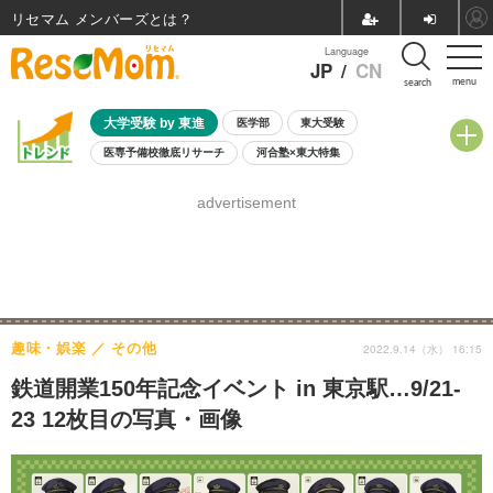
リセマム メンバーズ
Language
JP
/
CN
menu
search
大学受験 by 東進
医学部
東大受験
医専予備校徹底リサーチ
河合塾×東大特集
親子で考える大学選び
高校受験
中学受験
小学校受験
advertisement
共通テスト
夏休み
8月開催学校説明会・相談会
8月開催イベント・WS
全国公立高校 過去問
人気記事
自由研究教材（小学生向け）
自由研究教材（中学生向け）
ランキング
趣味・娯楽
その他
2022.9.14（水） 16:15
鉄道開業150年記念イベント in 東京駅…9/21-
23 12枚目の写真・画像