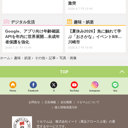
激突
2026.8.7 Fri 12:45
デジタル生活
趣味・娯楽
Google、アプリ向け年齢確認
【夏休み2026】魚に触れて学
APIを年内に世界展開…未成年
ぶ「おさかな」イベント8/8…
者保護を強化
川崎市
2026.7.31 Fri 13:45
2026.8.7 Fri 10:45
ホーム
›
趣味・娯楽
›
その他
›
記事
›
写真・画像
TOP
Home
Facebook
X
YouTube
Instagram
line
お問合せ
広告掲載
会社概要
リセマムについて
個人情報保護方針
リセマムは、株式会社イード（東証グロース上場）の運
営するサービスです。