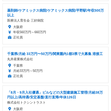
薬剤師/ケアミックス病院/ケアミックス病院/平野駅/年収500万
以上
医療法人育生会 三好病院
大阪府
年収560万円～660万円
正社員
千葉県/月給 33万円〜50万円/関東圏内1都3県で大募集 溶接工
丸井産業株式会社
千葉県
月給33万円～50万円
正社員
「8月・9月入社優遇」ビルなどの大型建築施工管理/月給38万
円以上/高待遇/安定基盤/直行直帰/年休126日
株式会社トクシントラスト
大阪府