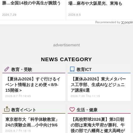
勝…全国14校の中高生が腕競う
場…麻布や大阪星光、東海も
2026.7.29
2026.8.5
Recommended by
advertisement
NEWS CATEGORY
教育・受験
教育ICT
【夏休み2026】すぐ行けるイ
【夏休み2026】東大メタバー
ベント情報おまとめ便＜8/9-
ス工学部、生成AIなどジュニ
15開催＞
ア講座6選
2026.8.7 Fri 19:45
2026.7.30 Thu 11:15
教育イベント
生活・健康
東京都市大「科学体験教室」
【高校野球2026夏】第3日朝
24の実験企画…小中向け9/6
の部は東海大甲府が勝利、午
後の部で八幡商と健大高崎が
2026.8.7 Fri 18:15