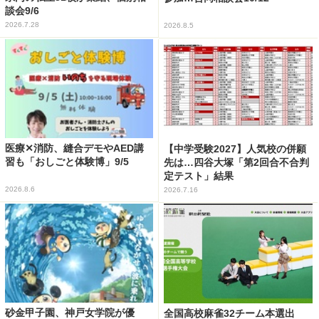
談会9/6
2026.7.28
2026.8.5
医療✕消防、縫合デモやAED講
【中学受験2027】人気校の併願
習も「おしごと体験博」9/5
先は…四谷大塚「第2回合不合判
定テスト」結果
2026.8.6
2026.7.16
砂金甲子園、神戸女学院が優
全国高校麻雀32チーム本選出