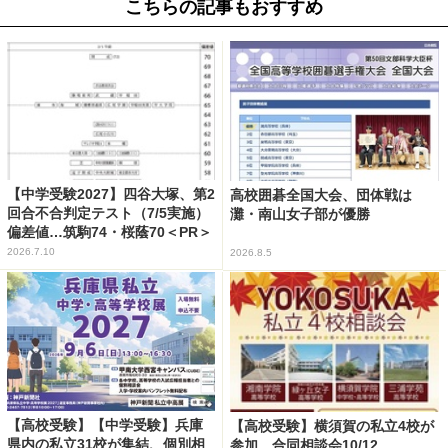
こちらの記事もおすすめ
【中学受験2027】四谷大塚、第2
高校囲碁全国大会、団体戦は
回合不合判定テスト（7/5実施）
灘・南山女子部が優勝
偏差値…筑駒74・桜蔭70＜PR＞
2026.7.10
2026.8.5
【高校受験】【中学受験】兵庫
【高校受験】横須賀の私立4校が
県内の私立31校が集結、個別相
参加…合同相談会10/12