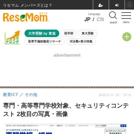
リセマム メンバーズ
Language
JP
/
CN
menu
search
大学受験 by 東進
医学部
東大受験
医専予備校徹底リサーチ
河合塾×東大特集
親子で考える大学選び
高校受験
中学受験
小学校受験
advertisement
共通テスト
夏休み
8月開催学校説明会・相談会
8月開催イベント・WS
全国公立高校 過去問
人気記事
自由研究教材（小学生向け）
自由研究教材（中学生向け）
ランキング
教育ICT
その他
2022.9.15（木） 19:15
専門・高等専門学校対象、セキュリティコンテ
スト 2枚目の写真・画像