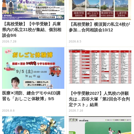
【高校受験】【中学受験】兵庫
【高校受験】横須賀の私立4校が
県内の私立31校が集結、個別相
参加…合同相談会10/12
談会9/6
2026.7.28
2026.8.5
医療✕消防、縫合デモやAED講
【中学受験2027】人気校の併願
習も「おしごと体験博」9/5
先は…四谷大塚「第2回合不合判
定テスト」結果
2026.8.6
2026.7.16