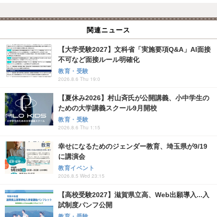
関連ニュース
【大学受験2027】文科省「実施要項Q&A」AI面接
不可など面接ルール明確化
教育・受験
2026.8.6 Thu 19:0
【夏休み2026】村山斉氏が公開講義、小中学生の
ための大学講義スクール9月開校
教育・受験
2026.8.6 Thu 1:15
幸せになるためのジェンダー教育、埼玉県が9/19
に講演会
教育イベント
2026.8.5 Wed 23:15
【高校受験2027】滋賀県立高、Web出願導入...入
試制度パンフ公開
教育・受験