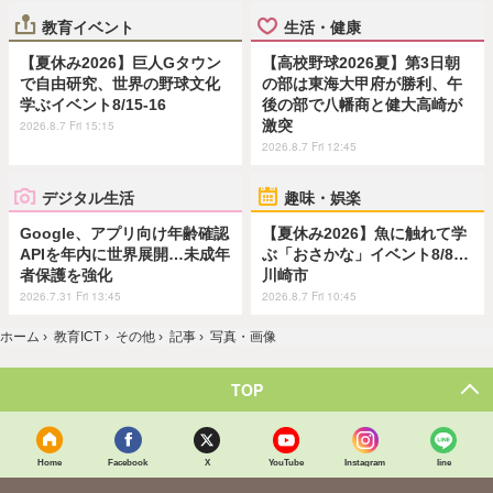
教育イベント
生活・健康
【夏休み2026】巨人Gタウン
【高校野球2026夏】第3日朝
で自由研究、世界の野球文化
の部は東海大甲府が勝利、午
学ぶイベント8/15-16
後の部で八幡商と健大高崎が
激突
2026.8.7 Fri 15:15
2026.8.7 Fri 12:45
デジタル生活
趣味・娯楽
Google、アプリ向け年齢確認
【夏休み2026】魚に触れて学
APIを年内に世界展開…未成年
ぶ「おさかな」イベント8/8…
者保護を強化
川崎市
2026.7.31 Fri 13:45
2026.8.7 Fri 10:45
ホーム
›
教育ICT
›
その他
›
記事
›
写真・画像
TOP
Home
Facebook
X
YouTube
Instagram
line