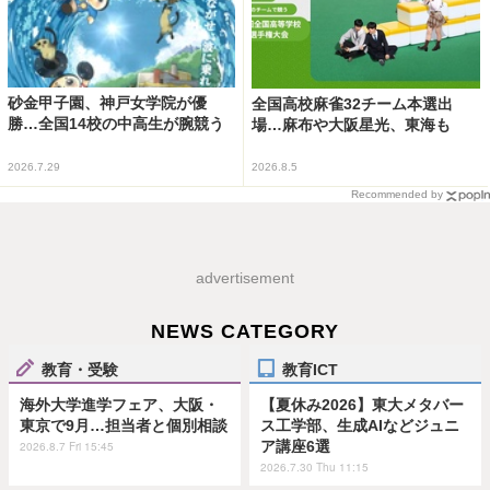
砂金甲子園、神戸女学院が優
全国高校麻雀32チーム本選出
勝…全国14校の中高生が腕競う
場…麻布や大阪星光、東海も
2026.7.29
2026.8.5
Recommended by
advertisement
NEWS CATEGORY
教育・受験
教育ICT
海外大学進学フェア、大阪・
【夏休み2026】東大メタバー
東京で9月…担当者と個別相談
ス工学部、生成AIなどジュニ
ア講座6選
2026.8.7 Fri 15:45
2026.7.30 Thu 11:15