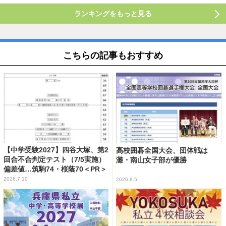
ランキングをもっと見る
こちらの記事もおすすめ
【中学受験2027】四谷大塚、第2
高校囲碁全国大会、団体戦は
回合不合判定テスト（7/5実施）
灘・南山女子部が優勝
偏差値…筑駒74・桜蔭70＜PR＞
2026.7.10
2026.8.5