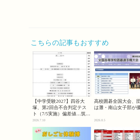
こちらの記事もおすすめ
【中学受験2027】四谷大
高校囲碁全国大会、
塚、第2回合不合判定テス
は灘・南山女子部が
ト（7/5実施）偏差値…筑駒
74・桜蔭70＜PR＞
2026.7.10
2026.8.5