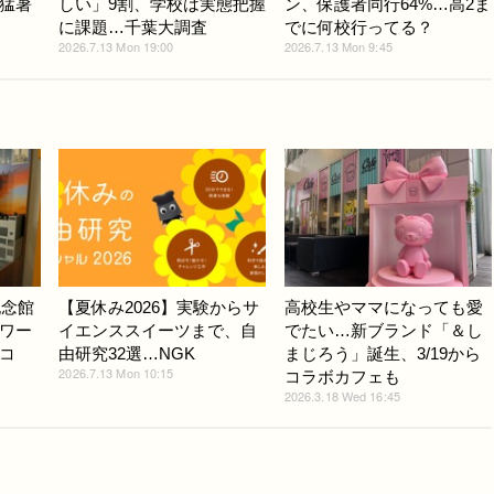
猛暑
しい」9割、学校は実態把握
ン、保護者同行64%…高2ま
に課題…千葉大調査
でに何校行ってる？
2026.7.13 Mon 19:00
2026.7.13 Mon 9:45
記念館
【夏休み2026】実験からサ
高校生やママになっても愛
ワー
イエンススイーツまで、自
でたい…新ブランド「＆し
コ
由研究32選…NGK
まじろう」誕生、3/19から
2026.7.13 Mon 10:15
コラボカフェも
2026.3.18 Wed 16:45