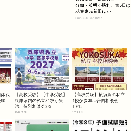
分商・英明が勝利、第5日は
花巻東vs新田ほか
2026.8.8 Sat 15:15
団体戦
【高校受験】【中学受験】
【高校受験】横須賀の私立
優勝
兵庫県内の私立31校が集
4校が参加…合同相談会
結、個別相談会9/6
10/12
2026.7.28
2026.8.5