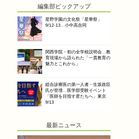
編集部ピックアップ
星野学園の文化祭「星華祭」
9/12-13…小中高合同
関西学院・初の全学校説明会…教
育現場から語られた「一貫教育の
魅力とこれから」
総合診療医の第一人者・生坂政臣
氏が登壇…医学部受験イベント
「医師を目指す君たちへ」東京
9/13
最新ニュース