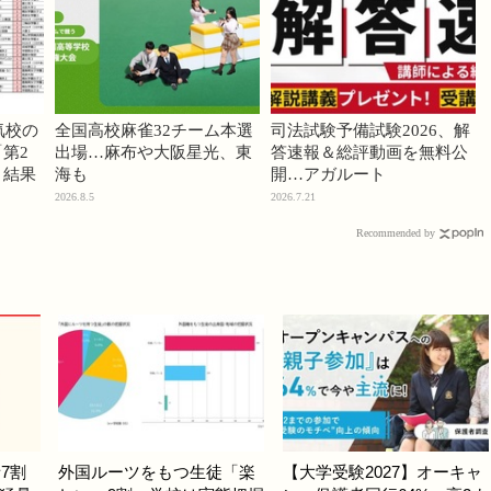
気校の
全国高校麻雀32チーム本選
司法試験予備試験2026、解
第2
出場…麻布や大阪星光、東
答速報＆総評動画を無料公
」結果
海も
開…アガルート
2026.8.5
2026.7.21
Recommended by
7割
外国ルーツをもつ生徒「楽
【大学受験2027】オーキャ