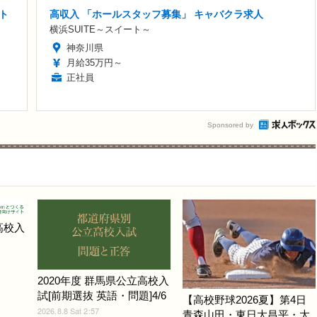
ト
高収入 「ホールスタッフ募集」 キャバクラ求人
横浜SUITE～スイート～
神奈川県
月給35万円～
正社員
Sponsored by
高校入
2020年度 群馬県公立高校入
試[前期選抜 英語・問題]4/6
【高校野球2026夏】第4日
2026.8.8 Sat 2:57
青森山田・東日大昌平・大