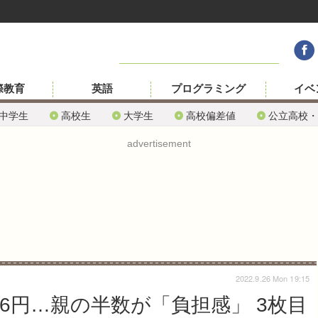
際教育
英語
プログラミング
イベ
中学生
高校生
大学生
高校偏差値
公立高校・
advertisement
2022.9.26 Mon 19:15
6円…親の半数が「負担感」 3枚目