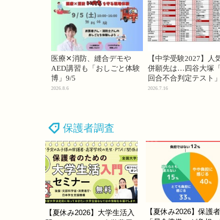
医療✕消防、縫合デモや
【中学受験2027】人
AED講習も「おしごと体験
併願先は…四谷大塚「
博」9/5
回合不合判定テスト
2026.8.6
2026.7.16
保護者調査
【夏休み2026】保護者
【夏休み2026】大学生活入