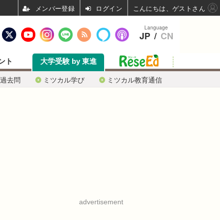
ログイン
こんにちは、ゲストさん
Language
JP
/
CN
ント
大学受験 by 東進
過去問
ミツカル学び
ミツカル教育通信
advertisement