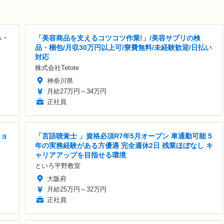
み・
「美容商品を支えるコツコツ作業!」/美容サプリの検
品・梱包/月収30万円以上可/寮費無料/未経験歓迎/日払い
対応
株式会社Tetote
神奈川県
月給27万円～34万円
正社員
ショ
「言語聴覚士 」資格必須R7年5月オープン 車通勤可能 5
年の実務経験がある方優遇 完全週休2日 残業ほぼなし キ
ャリアアップを目指せる環境
といろ平野教室
大阪府
月給25万円～32万円
正社員