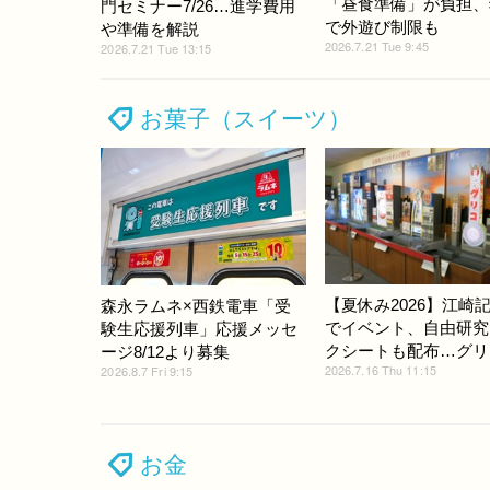
「昼食準備」が負担、
門セミナー7/26…進学費用
で外遊び制限も
や準備を解説
2026.7.21 Tue 9:45
2026.7.21 Tue 13:15
お菓子（スイーツ）
【夏休み2026】江崎
森永ラムネ×西鉄電車「受
でイベント、自由研究
験生応援列車」応援メッセ
クシートも配布…グリ
ージ8/12より募集
2026.7.16 Thu 11:15
2026.8.7 Fri 9:15
お金