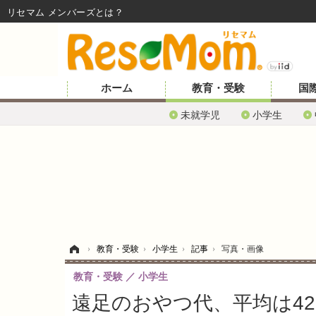
リセマム メンバーズ
ホーム
教育・受験
国
未就学児
小学生
ホーム
›
教育・受験
›
小学生
›
記事
›
写真・画像
教育・受験
小学生
遠足のおやつ代、平均は42