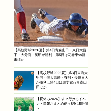
【高校野球2026夏】第4日青森山田・東日大昌
平・大分商・英明が勝利、第5日は花巻東vs新
田ほか
【高校野球2026夏】第3日東海大
甲府・健大高崎・有明・長崎日大
が勝利…第4日は遊学館vs青森山
田ほか
【夏休み2026】すぐ行けるイベ
ント情報おまとめ便＜8/9-15開催
＞