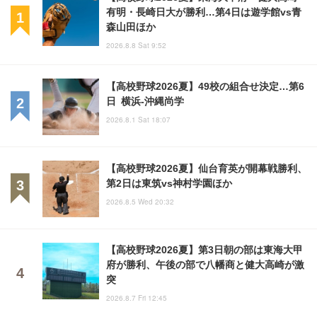
有明・長崎日大が勝利…第4日は遊学館vs青
森山田ほか
2026.8.8 Sat 9:52
【高校野球2026夏】49校の組合せ決定…第6
日 横浜-沖縄尚学
2026.8.1 Sat 18:07
【高校野球2026夏】仙台育英が開幕戦勝利、
第2日は東筑vs神村学園ほか
2026.8.5 Wed 20:32
【高校野球2026夏】第3日朝の部は東海大甲
府が勝利、午後の部で八幡商と健大高崎が激
突
2026.8.7 Fri 12:45