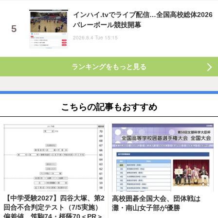
インハイ.tvでライブ配信…全国高校総体2026
バレーボール競技開幕
2026.8.4 Tue 15:15
ランキングをもっと見る
こちらの記事もおすすめ
【中学受験2027】四谷大塚、第2
高校囲碁全国大会、団体戦は
回合不合判定テスト（7/5実施）
灘・南山女子部が優勝
偏差値…筑駒74・桜蔭70＜PR＞