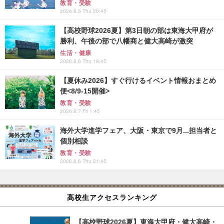
教育・受験
2026.8.6 Thu 20:45
【高校野球2026夏】第3日朝の部は東海大甲府が
勝利、午後の部で八幡商と健大高崎が激突
生活・健康
2026.8.6 Thu 18:45
【夏休み2026】すぐ行けるイベント情報おまとめ
便<8/9-15開催>
教育・受験
2026.8.7 Fri 1:45
海外大学進学フェア、大阪・東京で9月...担当者と
個別相談
教育・受験
2026.8.6 Thu 21:45
高校生アクセスランキング
【高校野球2026夏】東海大甲府・健大高崎・