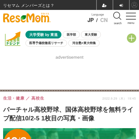
リセマム メンバーズ
Language
JP
/
CN
menu
search
大学受験 by 東進
医学部
東大受験
医専予備校徹底リサーチ
河合塾×東大特集
親子で考える大学選び
高校受験
中学受験
小学校受験
advertisement
共通テスト
夏休み
8月開催学校説明会・相談会
8月開催イベント・WS
全国公立高校 過去問
人気記事
自由研究教材（小学生向け）
自由研究教材（中学生向け）
ランキング
生活・健康
高校生
2022.9.29（木） 19:45
バーチャル高校野球、国体高校野球を無料ライ
ブ配信10/2-5 1枚目の写真・画像