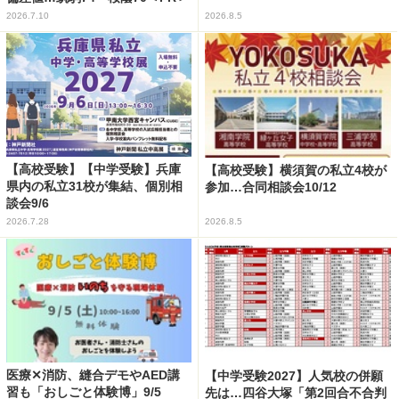
2026.7.10
2026.8.5
【高校受験】【中学受験】兵庫
【高校受験】横須賀の私立4校が
県内の私立31校が集結、個別相
参加…合同相談会10/12
談会9/6
2026.7.28
2026.8.5
医療✕消防、縫合デモやAED講
【中学受験2027】人気校の併願
習も「おしごと体験博」9/5
先は…四谷大塚「第2回合不合判