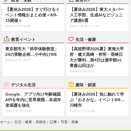
【夏休み2026】すぐ行けるイ
【夏休み2026】東大メタバー
ベント情報おまとめ便＜8/9-
ス工学部、生成AIなどジュニ
15開催＞
ア講座6選
2026.8.7 Fri 19:45
2026.7.30 Thu 11:15
教育イベント
生活・健康
東京都市大「科学体験教室」
【高校野球2026夏】東海大甲
24の実験企画…小中向け9/6
府・健大高崎・有明・長崎日
大が勝利…第4日は遊学館vs
2026.8.7 Fri 18:15
青森山田ほか
2026.8.8 Sat 9:52
デジタル生活
趣味・娯楽
Google、アプリ向け年齢確認
【夏休み2026】魚に触れて学
APIを年内に世界展開…未成年
ぶ「おさかな」イベント8/8…
者保護を強化
川崎市
2026.7.31 Fri 13:45
2026.8.7 Fri 10:45
ホーム
›
生活・健康
›
高校生
›
記事
›
写真・画像