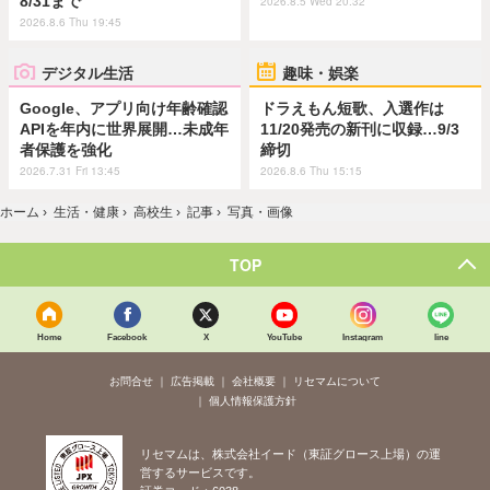
8/31まで
2026.8.5 Wed 20:32
2026.8.6 Thu 19:45
デジタル生活
趣味・娯楽
Google、アプリ向け年齢確認
ドラえもん短歌、入選作は
APIを年内に世界展開…未成年
11/20発売の新刊に収録…9/3
者保護を強化
締切
2026.7.31 Fri 13:45
2026.8.6 Thu 15:15
ホーム
›
生活・健康
›
高校生
›
記事
›
写真・画像
TOP
Home
Facebook
X
YouTube
Instagram
line
お問合せ
広告掲載
会社概要
リセマムについて
個人情報保護方針
リセマムは、株式会社イード（東証グロース上場）の運
営するサービスです。