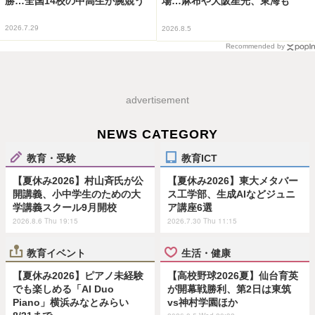
勝…全国14校の中高生が腕競う
場…麻布や大阪星光、東海も
2026.7.29
2026.8.5
Recommended by
advertisement
NEWS CATEGORY
教育・受験
教育ICT
【夏休み2026】村山斉氏が公
【夏休み2026】東大メタバー
開講義、小中学生のための大
ス工学部、生成AIなどジュニ
学講義スクール9月開校
ア講座6選
2026.8.6 Thu 19:15
2026.7.30 Thu 11:15
教育イベント
生活・健康
【夏休み2026】ピアノ未経験
【高校野球2026夏】仙台育英
でも楽しめる「AI Duo
が開幕戦勝利、第2日は東筑
Piano」横浜みなとみらい
vs神村学園ほか