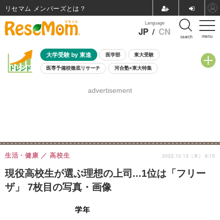
リセマム メンバーズ
Language
JP
/
CN
menu
search
大学受験 by 東進
医学部
東大受験
医専予備校徹底リサーチ
河合塾×東大特集
親子で考える大学選び
高校受験
中学受験
小学校受験
advertisement
共通テスト
夏休み
8月開催学校説明会・相談会
8月開催イベント・WS
全国公立高校 過去問
人気記事
自由研究教材（小学生向け）
自由研究教材（中学生向け）
ランキング
生活・健康
高校生
2022.10.13（木） 9:15
現役高校生が選ぶ理想の上司...1位は「フリー
ザ」 7枚目の写真・画像