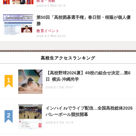
教育・受験
2026.8.5 Wed 19:15
第50回「高校囲碁選手権」春日部・桜蔭が個人優
勝
教育イベント
2026.8.5 Wed 22:45
高校生アクセスランキング
【高校野球2026夏】49校の組合せ決定…第6
日 横浜-沖縄尚学
2026.8.1 Sat 18:07
インハイ.tvでライブ配信…全国高校総体2026
バレーボール競技開幕
2026.8.4 Tue 15:15