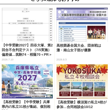
【中学受験2027】四谷大塚、第2
高校囲碁全国大会、団体戦は
回合不合判定テスト（7/5実施）
灘・南山女子部が優勝
偏差値…筑駒74・桜蔭70＜PR＞
2026.7.10
2026.8.5
【高校受験】【中学受験】兵庫
【高校受験】横須賀の私立4校が
県内の私立31校が集結、個別相
参加…合同相談会10/12