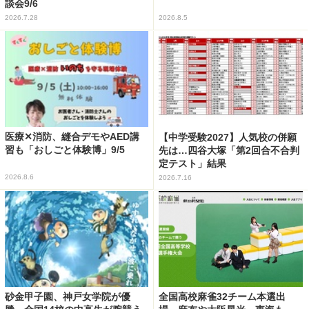
談会9/6
2026.7.28
2026.8.5
医療✕消防、縫合デモやAED講
【中学受験2027】人気校の併願
習も「おしごと体験博」9/5
先は…四谷大塚「第2回合不合判
定テスト」結果
2026.8.6
2026.7.16
砂金甲子園、神戸女学院が優
全国高校麻雀32チーム本選出