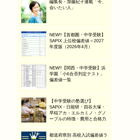
編集長・加藤紀子連載「今、
会いたい人」
NEW!!【首都圏・中学受験】
SAPIX 上位校偏差値＜2027
年度版（2026年4月）
NEW!!【関西・中学受験】浜
学園「小6合否判定テスト」
偏差値一覧
【中学受験の塾選び】
SAPIX・日能研・四谷大塚・
早稲アカ・エルカミノ・グノ
ーブルの特徴・費用と合格力
都道府県別 高校入試偏差値ラ