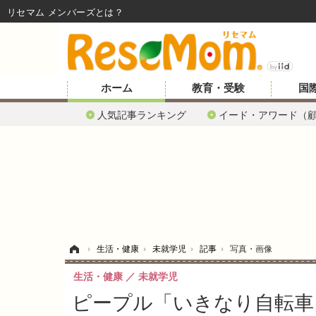
リセマム メンバーズ
ホーム
教育・受験
国
人気記事ランキング
イード・アワード（
ホーム
›
生活・健康
›
未就学児
›
記事
›
写真・画像
生活・健康
未就学児
ピープル「いきなり自転車