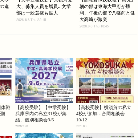
の進
大、募集人員を増員...文学
朝の部は東海大甲府が勝
部は一般選抜も拡大
利、午後の部で八幡商と健
大高崎が激突
2026.8.6 Thu 22:15
2026.8.6 Thu 18:45
団体戦
【高校受験】【中学受験】
【高校受験】横須賀の私立
優勝
兵庫県内の私立31校が集
4校が参加…合同相談会
結、個別相談会9/6
10/12
2026.7.28
2026.8.5