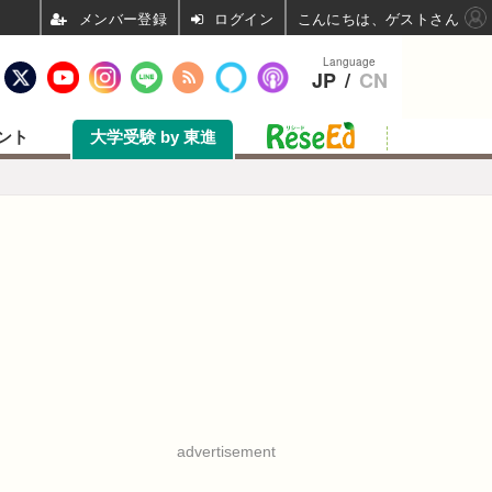
ログイン
こんにちは、ゲストさん
Language
JP
/
CN
ント
大学受験 by 東進
advertisement