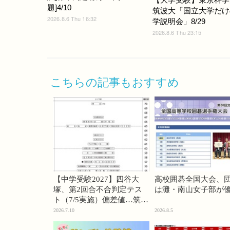
題]4/10
筑波大「国立大学だけ
2026.8.6 Thu 16:32
学説明会」8/29
2026.8.6 Thu 23:15
こちらの記事もおすすめ
【中学受験2027】四谷大
高校囲碁全国大会、
塚、第2回合不合判定テス
は灘・南山女子部が
ト（7/5実施）偏差値…筑駒
74・桜蔭70＜PR＞
2026.7.10
2026.8.5