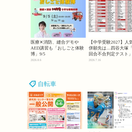
医療✕消防、縫合デモや
【中学受験2027】人
AED講習も「おしごと体験
併願先は…四谷大塚「
博」9/5
回合不合判定テスト
2026.8.6
2026.7.16
自転車