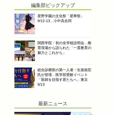
編集部ピックアップ
星野学園の文化祭「星華祭」
9/12-13…小中高合同
関西学院・初の全学校説明会…教
育現場から語られた「一貫教育の
魅力とこれから」
総合診療医の第一人者・生坂政臣
氏が登壇…医学部受験イベント
「医師を目指す君たちへ」東京
9/13
最新ニュース