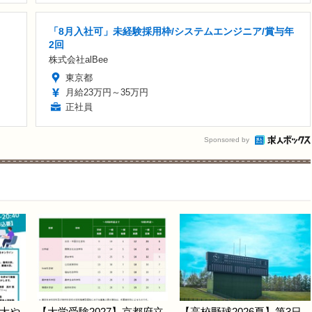
「8月入社可」未経験採用枠/システムエンジニア/賞与年
2回
株式会社alBee
東京都
月給23万円～35万円
正社員
Sponsored by
大や
【大学受験2027】京都府立
【高校野球2026夏】第3日