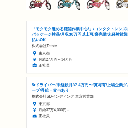
「モクモク進める確認作業中心!」/コンタクトレンズ
パッケージ検品/月収30万円以上可/寮完備/未経験歓迎
払いOK
株式会社Tetote
東京都
月給27万円～34万円
正社員
5tドライバー/未経験月37.4万円〜/賞与有/上場企業グ
ープ/昇給・賞与あり
株式会社SDベンディング 東京営業部
東京都
月給37万4,000円～
正社員