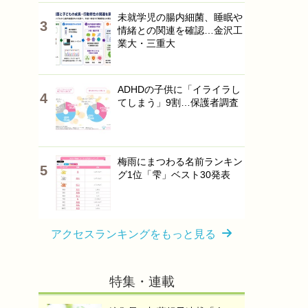
未就学児の腸内細菌、睡眠や
情緒との関連を確認…金沢工
業大・三重大
ADHDの子供に「イライラし
てしまう」9割…保護者調査
梅雨にまつわる名前ランキン
グ1位「雫」ベスト30発表
アクセスランキングをもっと見る
特集・連載