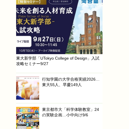
東大新学部「UTokyo College of Design」入試
攻略セミナー9/27
行知学園の大学合格実績2026…
東大55人、早慶149人
東京都市大「科学体験教室」24
の実験企画…小中向け9/6