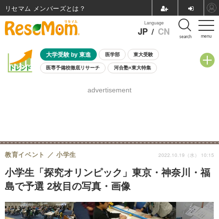
リセマム メンバーズ
Language
JP
/
CN
menu
search
大学受験 by 東進
医学部
東大受験
医専予備校徹底リサーチ
河合塾×東大特集
親子で考える大学選び
高校受験
中学受験
小学校受験
advertisement
共通テスト
夏休み
8月開催学校説明会・相談会
8月開催イベント・WS
全国公立高校 過去問
人気記事
自由研究教材（小学生向け）
自由研究教材（中学生向け）
ランキング
教育イベント
小学生
2022.10.19（水） 10:15
小学生「探究オリンピック」東京・神奈川・福
島で予選 2枚目の写真・画像