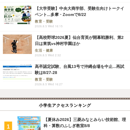
【大学受験】中央大商学部、受験生向けトークイ
ベント...多摩・Zoomで8/22
教育・受験
2026.8.5 Wed 16:15
【高校野球2026夏】仙台育英が開幕戦勝利、第2
日は東筑vs神村学園ほか
生活・健康
2026.8.5 Wed 2:32
高卒認定試験、台風13号で沖縄会場を中止...再試
験は8/27-28
教育・受験
2026.8.5 Wed 16:27
小学生アクセスランキング
【夏休み2026】三菱みなとみらい技術館、理
科・算数のふしぎ教室8/8