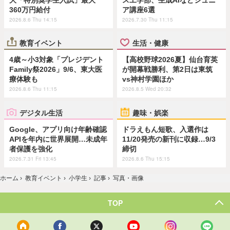
360万円給付
ア講座6選
2026.8.6 Thu 14:15
2026.7.30 Thu 11:15
教育イベント
生活・健康
4歳～小3対象「プレジデント
【高校野球2026夏】仙台育英
Family祭2026」9/6、東大医
が開幕戦勝利、第2日は東筑
療体験も
vs神村学園ほか
2026.8.6 Thu 11:15
2026.8.5 Wed 20:32
デジタル生活
趣味・娯楽
Google、アプリ向け年齢確認
ドラえもん短歌、入選作は
APIを年内に世界展開…未成年
11/20発売の新刊に収録…9/3
者保護を強化
締切
2026.7.31 Fri 13:45
2026.8.6 Thu 15:15
ホーム
›
教育イベント
›
小学生
›
記事
›
写真・画像
TOP