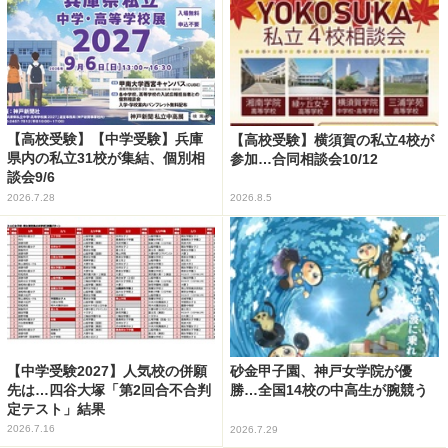
【高校受験】【中学受験】兵庫
【高校受験】横須賀の私立4校が
県内の私立31校が集結、個別相
参加…合同相談会10/12
談会9/6
2026.7.28
2026.8.5
【中学受験2027】人気校の併願
砂金甲子園、神戸女学院が優
先は…四谷大塚「第2回合不合判
勝…全国14校の中高生が腕競う
定テスト」結果
2026.7.16
2026.7.29