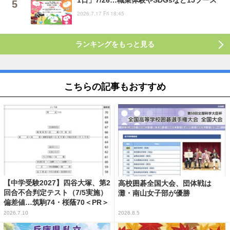
1日」7/26…職業体験やSDGsなど15ブース
2026.7.17 Fri 18:45
ランキングをもっと見る
こちらの記事もおすすめ
【中学受験2027】四谷大塚、第2
高校囲碁全国大会、団体戦は
回合不合判定テスト（7/5実施）
灘・南山女子部が優勝
偏差値…筑駒74・桜蔭70＜PR＞
2026.7.10
2026.8.5