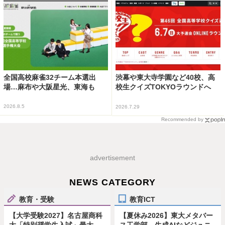
全国高校麻雀32チーム本選出
渋幕や東大寺学園など40校、高
場…麻布や大阪星光、東海も
校生クイズTOKYOラウンドへ
2026.8.5
2026.7.29
Recommended by
advertisement
NEWS CATEGORY
教育・受験
教育ICT
【大学受験2027】名古屋商科
【夏休み2026】東大メタバー
大「特別奨学生入試」最大
ス工学部、生成AIなどジュニ