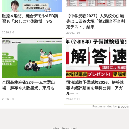
医療✕消防、縫合デモやAED講
【中学受験2027】人気校の併願
習も「おしごと体験博」9/5
先は…四谷大塚「第2回合不合判
定テスト」結果
2026.8.6
2026.7.16
全国高校麻雀32チーム本選出
司法試験予備試験2026、解答速
場…麻布や大阪星光、東海も
報＆総評動画を無料公開…アガ
ルート
2026.8.5
2026.7.21
Recommended by
advertisement