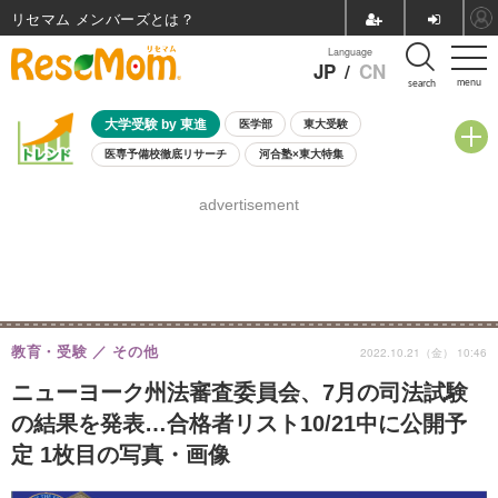
リセマム メンバーズ
Language
JP
/
CN
menu
search
大学受験 by 東進
医学部
東大受験
医専予備校徹底リサーチ
河合塾×東大特集
親子で考える大学選び
高校受験
中学受験
小学校受験
advertisement
共通テスト
夏休み
8月開催学校説明会・相談会
8月開催イベント・WS
全国公立高校 過去問
人気記事
自由研究教材（小学生向け）
自由研究教材（中学生向け）
ランキング
教育・受験
その他
2022.10.21（金） 10:46
ニューヨーク州法審査委員会、7月の司法試験
の結果を発表…合格者リスト10/21中に公開予
定 1枚目の写真・画像