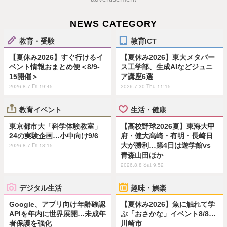
NEWS CATEGORY
教育・受験
教育ICT
【夏休み2026】すぐ行けるイ
【夏休み2026】東大メタバー
ベント情報おまとめ便＜8/9-
ス工学部、生成AIなどジュニ
15開催＞
ア講座6選
2026.8.7 Fri 19:45
2026.7.30 Thu 11:15
教育イベント
生活・健康
東京都市大「科学体験教室」
【高校野球2026夏】東海大甲
24の実験企画…小中向け9/6
府・健大高崎・有明・長崎日
大が勝利…第4日は遊学館vs
2026.8.7 Fri 18:15
青森山田ほか
2026.8.8 Sat 9:52
デジタル生活
趣味・娯楽
Google、アプリ向け年齢確認
【夏休み2026】魚に触れて学
APIを年内に世界展開…未成年
ぶ「おさかな」イベント8/8…
者保護を強化
川崎市