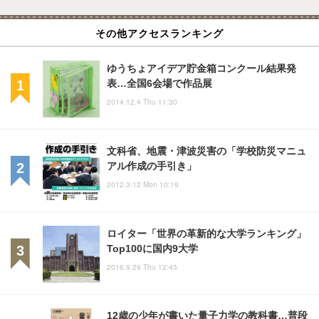
その他アクセスランキング
ゆうちょアイデア貯金箱コンクール結果発
表…全国6会場で作品展
2014.12.4 Thu 11:30
文科省、地震・津波災害の「学校防災マニュ
アル作成の手引き」
2012.3.12 Mon 10:19
ロイター「世界の革新的な大学ランキング」
Top100に国内9大学
2016.9.29 Thu 12:45
12歳の少年が書いた量子力学の教科書…普段