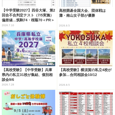
【中学受験2027】四谷大塚、第2
高校囲碁全国大会、団体戦は
回合不合判定テスト（7/5実施）
灘・南山女子部が優勝
偏差値…筑駒74・桜蔭70＜PR＞
2026.7.10
2026.8.5
【高校受験】【中学受験】兵庫
【高校受験】横須賀の私立4校が
県内の私立31校が集結、個別相
参加…合同相談会10/12
談会9/6
2026.7.28
2026.8.5