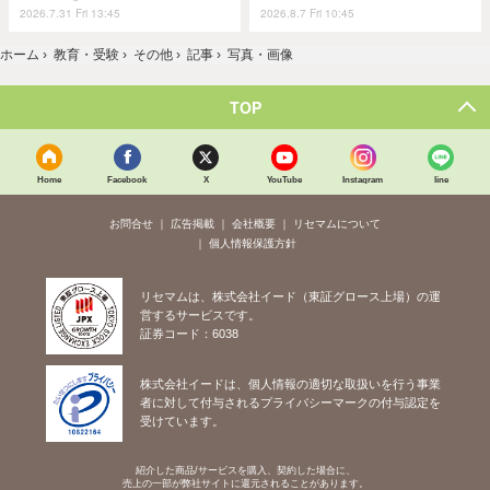
2026.7.31 Fri 13:45
2026.8.7 Fri 10:45
ホーム
›
教育・受験
›
その他
›
記事
›
写真・画像
TOP
Home
Facebook
X
YouTube
Instagram
line
お問合せ
広告掲載
会社概要
リセマムについて
個人情報保護方針
リセマムは、株式会社イード（東証グロース上場）の運
営するサービスです。
証券コード：6038
株式会社イードは、個人情報の適切な取扱いを行う事業
者に対して付与されるプライバシーマークの付与認定を
受けています。
紹介した商品/サービスを購入、契約した場合に、
売上の一部が弊社サイトに還元されることがあります。