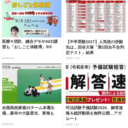
医療✕消防、縫合デモやAED講
【中学受験2027】人気校の併願
習も「おしごと体験博」9/5
先は…四谷大塚「第2回合不合判
定テスト」結果
2026.8.6
2026.7.16
全国高校麻雀32チーム本選出
司法試験予備試験2026、解答速
場…麻布や大阪星光、東海も
報＆総評動画を無料公開…アガ
ルート
2026.8.5
2026.7.21