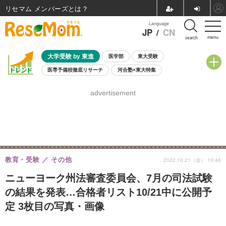
リセマム メンバーズ
Language
JP
/
CN
menu
search
大学受験 by 東進
医学部
東大受験
医専予備校徹底リサーチ
河合塾×東大特集
親子で考える大学選び
高校受験
中学受験
小学校受験
advertisement
共通テスト
夏休み
8月開催学校説明会・相談会
8月開催イベント・WS
全国公立高校 過去問
人気記事
自由研究教材（小学生向け）
自由研究教材（中学生向け）
ランキング
教育・受験
その他
2022.10.21（金） 10:46
ニューヨーク州法審査委員会、7月の司法試験
の結果を発表…合格者リスト10/21中に公開予
定 3枚目の写真・画像