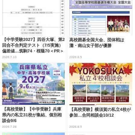
【中学受験2027】四谷大塚、第2
高校囲碁全国大会、団体戦は
回合不合判定テスト（7/5実施）
灘・南山女子部が優勝
偏差値…筑駒74・桜蔭70＜PR＞
2026.7.10
2026.8.5
【高校受験】【中学受験】兵庫
【高校受験】横須賀の私立4校が
県内の私立31校が集結、個別相
参加…合同相談会10/12
談会9/6
2026.7.28
2026.8.5