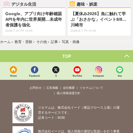
デジタル生活
趣味・娯楽
Google、アプリ向け年齢確認
【夏休み2026】魚に触れて学
APIを年内に世界展開…未成年
ぶ「おさかな」イベント8/8…
者保護を強化
川崎市
2026.7.31 Fri 13:45
2026.8.7 Fri 10:45
ホーム
›
教育・受験
›
その他
›
記事
›
写真・画像
TOP
Home
Facebook
X
YouTube
Instagram
line
お問合せ
広告掲載
会社概要
リセマムについて
個人情報保護方針
リセマムは、株式会社イード（東証グロース上場）の運
営するサービスです。
証券コード：6038
株式会社イードは、個人情報の適切な取扱いを行う事業