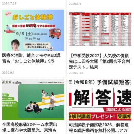
2026.7.28
2026.8.5
医療✕消防、縫合デモやAED講
【中学受験2027】人気校の併願
習も「おしごと体験博」9/5
先は…四谷大塚「第2回合不合判
定テスト」結果
2026.8.6
2026.7.16
全国高校麻雀32チーム本選出
司法試験予備試験2026、解答速
場…麻布や大阪星光、東海も
報＆総評動画を無料公開…アガ