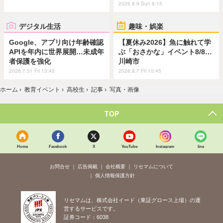
2026.8.9 Sun 9:15
デジタル生活
趣味・娯楽
Google、アプリ向け年齢確認
【夏休み2026】魚に触れて学
APIを年内に世界展開…未成年
ぶ「おさかな」イベント8/8…
者保護を強化
川崎市
2026.7.31 Fri 13:45
2026.8.7 Fri 10:45
ホーム
›
教育イベント
›
高校生
›
記事
›
写真・画像
TOP
Home
Facebook
X
YouTube
Instagram
line
お問合せ
広告掲載
会社概要
リセマムについて
個人情報保護方針
リセマムは、株式会社イード（東証グロース上場）の運
営するサービスです。
証券コード：6038