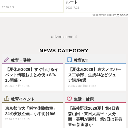
ルート
2026.8.5
2026.7.21
Recommended by
advertisement
NEWS CATEGORY
教育・受験
教育ICT
【夏休み2026】すぐ行けるイ
【夏休み2026】東大メタバー
ベント情報おまとめ便＜8/9-
ス工学部、生成AIなどジュニ
15開催＞
ア講座6選
2026.8.7 Fri 19:45
2026.7.30 Thu 11:15
教育イベント
生活・健康
東京都市大「科学体験教室」
【高校野球2026夏】第4日青
24の実験企画…小中向け9/6
森山田・東日大昌平・大分
商・英明が勝利、第5日は花巻
2026.8.7 Fri 18:15
東vs新田ほか