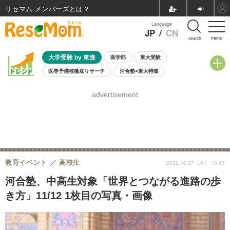
リセマム メンバーズ
Language
JP
/
CN
menu
search
大学受験 by 東進
医学部
東大受験
医専予備校徹底リサーチ
河合塾×東大特集
親子で考える大学選び
高校受験
中学受験
小学校受験
advertisement
共通テスト
夏休み
8月開催学校説明会・相談会
8月開催イベント・WS
全国公立高校 過去問
人気記事
自由研究教材（小学生向け）
自由研究教材（中学生向け）
ランキング
教育イベント
高校生
2022.10.27（木） 10:45
河合塾、中高生対象「世界とつながる進路の歩
き方」11/12 1枚目の写真・画像