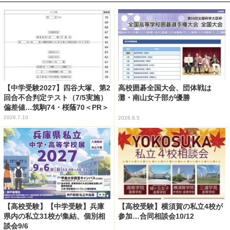
【中学受験2027】四谷大塚、第2
高校囲碁全国大会、団体戦は
回合不合判定テスト（7/5実施）
灘・南山女子部が優勝
偏差値…筑駒74・桜蔭70＜PR＞
2026.7.10
2026.8.5
【高校受験】【中学受験】兵庫
【高校受験】横須賀の私立4校が
県内の私立31校が集結、個別相
参加…合同相談会10/12
談会9/6