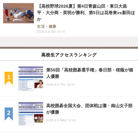
【高校野球2026夏】第4日青森山田・東日大昌
平・大分商・英明が勝利、第5日は花巻東vs新田ほ
か
生活・健康
2026.8.8 Sat 15:15
高校生アクセスランキング
第50回「高校囲碁選手権」春日部・桜蔭が個
人優勝
2026.8.6 Thu 16:45
高校囲碁全国大会、団体戦は灘・南山女子部
が優勝
2026.8.5 Wed 10:40