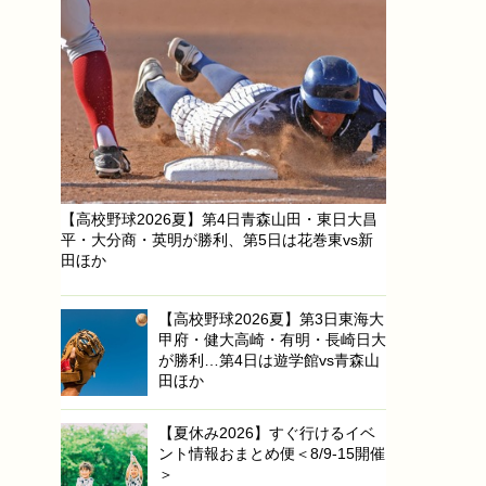
【高校野球2026夏】第4日青森山田・東日大昌
平・大分商・英明が勝利、第5日は花巻東vs新
田ほか
【高校野球2026夏】第3日東海大
甲府・健大高崎・有明・長崎日大
が勝利…第4日は遊学館vs青森山
田ほか
【夏休み2026】すぐ行けるイベ
ント情報おまとめ便＜8/9-15開催
＞