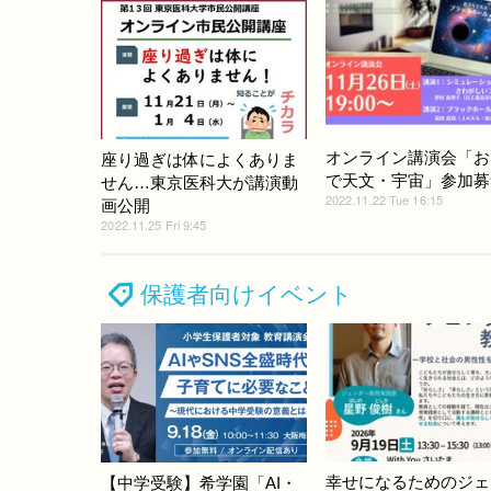
オンライン講演会「お
座り過ぎは体によくありま
で天文・宇宙」参加募
せん…東京医科大が講演動
2022.11.22 Tue 16:15
画公開
2022.11.25 Fri 9:45
保護者向けイベント
幸せになるためのジェ
【中学受験】希学園「AI・