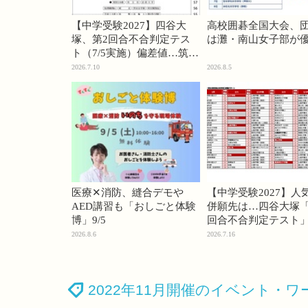
【中学受験2027】四谷大
高校囲碁全国大会、
塚、第2回合不合判定テス
は灘・南山女子部が
ト（7/5実施）偏差値…筑駒
74・桜蔭70＜PR＞
2026.7.10
2026.8.5
医療✕消防、縫合デモや
【中学受験2027】人
AED講習も「おしごと体験
併願先は…四谷大塚「
博」9/5
回合不合判定テスト
2026.8.6
2026.7.16
2022年11月開催のイベント・