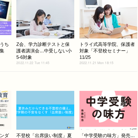
うち
Z会、学力診断テストと保
トライ式高等学院、保護者
集
護者講演会…中受しない小
対象「不登校セミナー」
5-6対象
11/25
2022.11.22 Tue 11:45
2022.11.21 Mon 18:15
ンダ
不登校「出席扱い制度」夏
「中学受験の味方」発売…