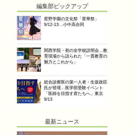
編集部ピックアップ
星野学園の文化祭「星華祭」
9/12-13…小中高合同
関西学院・初の全学校説明会…教
育現場から語られた「一貫教育の
魅力とこれから」
総合診療医の第一人者・生坂政臣
氏が登壇…医学部受験イベント
「医師を目指す君たちへ」東京
9/13
最新ニュース