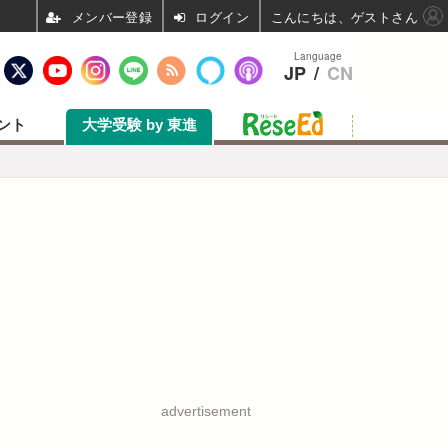
ログイン
こんにちは、ゲストさん
Language
JP
/
CN
ント
大学受験 by 東進
advertisement