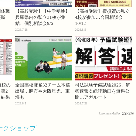
団体戦
【高校受験】【中学受験】
【高校受験】横須賀の私立
優勝
兵庫県内の私立31校が集
4校が参加…合同相談会
結、個別相談会9/6
10/12
2026.7.28
2026.8.5
気校の
全国高校麻雀32チーム本選
司法試験予備試験2026、解
第2
出場…麻布や大阪星光、東
答速報＆総評動画を無料公
」結果
海も
開…アガルート
2026.8.5
2026.7.21
Recommended by
ワークショップ