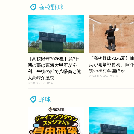
高校野球
【高校野球2026夏】
【高校野球2026夏】第3日
英が開幕戦勝利、第2
朝の部は東海大甲府が勝
筑vs神村学園ほか
利、午後の部で八幡商と健
2026.8.5 Wed 20:32
大高崎が激突
2026.8.7 Fri 12:45
野球