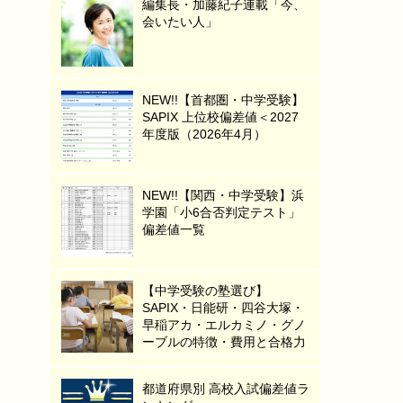
編集長・加藤紀子連載「今、
会いたい人」
NEW!!【首都圏・中学受験】
SAPIX 上位校偏差値＜2027
年度版（2026年4月）
NEW!!【関西・中学受験】浜
学園「小6合否判定テスト」
偏差値一覧
【中学受験の塾選び】
SAPIX・日能研・四谷大塚・
早稲アカ・エルカミノ・グノ
ーブルの特徴・費用と合格力
都道府県別 高校入試偏差値ラ