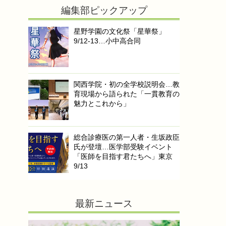
編集部ピックアップ
星野学園の文化祭「星華祭」
9/12-13…小中高合同
関西学院・初の全学校説明会…教
育現場から語られた「一貫教育の
魅力とこれから」
総合診療医の第一人者・生坂政臣
氏が登壇…医学部受験イベント
「医師を目指す君たちへ」東京
9/13
最新ニュース