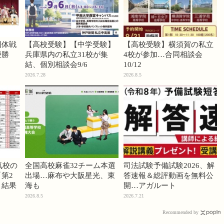
団体戦
【高校受験】【中学受験】
【高校受験】横須賀の私立
優勝
兵庫県内の私立31校が集
4校が参加…合同相談会
結、個別相談会9/6
10/12
2026.7.28
2026.8.5
気校の
全国高校麻雀32チーム本選
司法試験予備試験2026、解
第2
出場…麻布や大阪星光、東
答速報＆総評動画を無料公
」結果
海も
開…アガルート
2026.8.5
2026.7.21
Recommended by