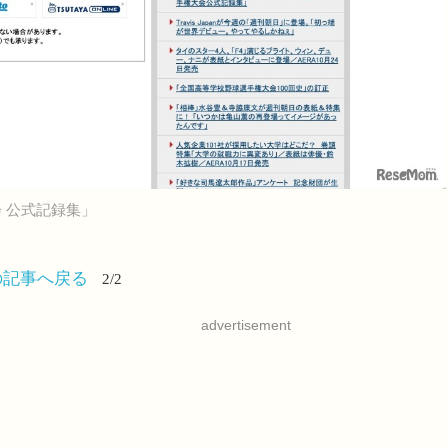
会 公式記録集」
の記事へ戻る
2/2
advertisement