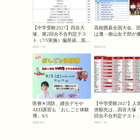
【中学受験2027】四谷大
高校囲碁全国大会、
塚、第2回合不合判定テス
は灘・南山女子部が
ト（7/5実施）偏差値…筑駒
74・桜蔭70＜PR＞
2026.7.10
2026.8.5
医療✕消防、縫合デモや
【中学受験2027】人
AED講習も「おしごと体験
併願先は…四谷大塚「
博」9/5
回合不合判定テスト
2026.8.6
2026.7.16