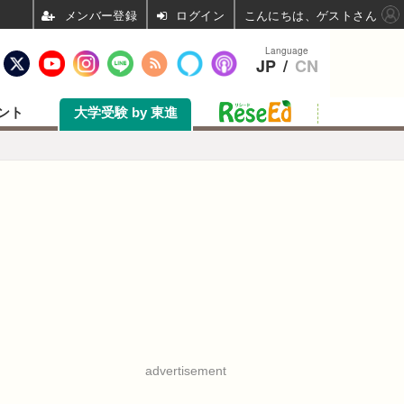
ログイン
こんにちは、ゲストさん
Language
JP
/
CN
ント
大学受験 by 東進
advertisement