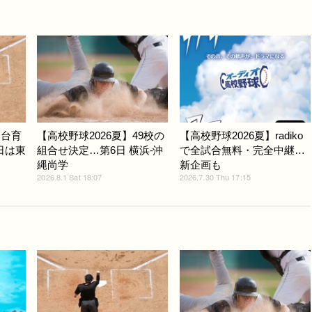
仙台育
【高校野球2026夏】49校の
【高校野球2026夏】radiko
日は東
組合せ決定…第6日 横浜-沖
で全試合無料・完全中継…
縄尚学
新企画も
2026.8.1 Sat 18:07
2026.7.30 Thu 17:15