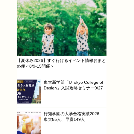
【夏休み2026】すぐ行けるイベント情報おまと
め便＜8/9-15開催＞
東大新学部「UTokyo College of
Design」入試攻略セミナー9/27
行知学園の大学合格実績2026…
東大55人、早慶149人