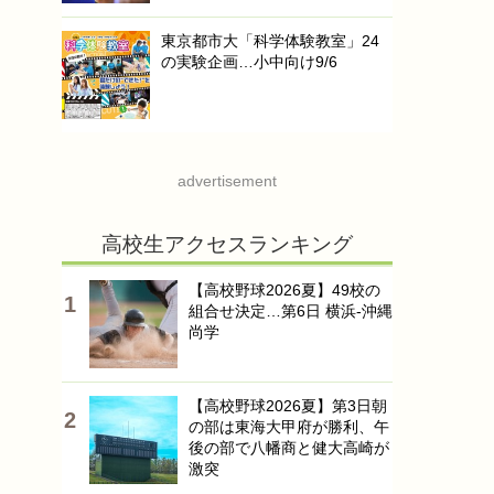
東京都市大「科学体験教室」24
の実験企画…小中向け9/6
advertisement
高校生アクセスランキング
【高校野球2026夏】49校の
組合せ決定…第6日 横浜-沖縄
尚学
【高校野球2026夏】第3日朝
の部は東海大甲府が勝利、午
後の部で八幡商と健大高崎が
激突