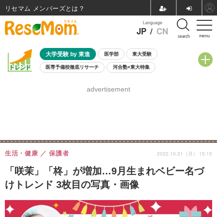
リセマム メンバーズ
Language
JP
/
CN
menu
search
大学受験 by 東進
医学部
東大受験
医専予備校徹底リサーチ
河合塾×東大特集
親子で考える大学選び
高校受験
中学受験
小学校受験
advertisement
共通テスト
夏休み
8月開催学校説明会・相談会
8月開催イベント・WS
全国公立高校 過去問
人気記事
自由研究教材（小学生向け）
自由研究教材（中学生向け）
ランキング
生活・健康
保護者
2022.10.31（月） 15:15
「咲茉」「柊」が増加…9月生まれベビー名づ
けトレンド 3枚目の写真・画像