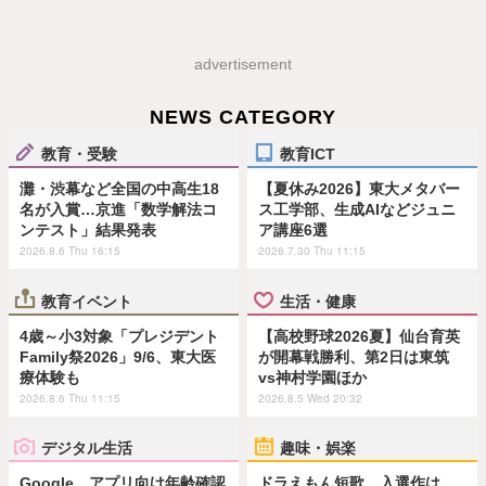
advertisement
NEWS CATEGORY
教育・受験
教育ICT
灘・渋幕など全国の中高生18
【夏休み2026】東大メタバー
名が入賞…京進「数学解法コ
ス工学部、生成AIなどジュニ
ンテスト」結果発表
ア講座6選
2026.8.6 Thu 16:15
2026.7.30 Thu 11:15
教育イベント
生活・健康
4歳～小3対象「プレジデント
【高校野球2026夏】仙台育英
Family祭2026」9/6、東大医
が開幕戦勝利、第2日は東筑
療体験も
vs神村学園ほか
2026.8.6 Thu 11:15
2026.8.5 Wed 20:32
デジタル生活
趣味・娯楽
Google、アプリ向け年齢確認
ドラえもん短歌、入選作は