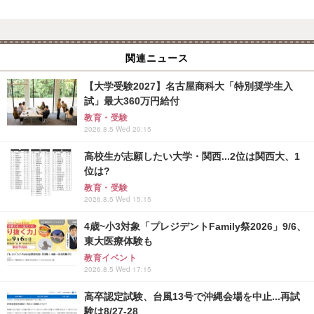
関連ニュース
【大学受験2027】名古屋商科大「特別奨学生入
試」最大360万円給付
教育・受験
2026.8.5 Wed 20:15
高校生が志願したい大学・関西...2位は関西大、1
位は?
教育・受験
2026.8.5 Wed 15:15
4歳~小3対象「プレジデントFamily祭2026」9/6、
東大医療体験も
教育イベント
2026.8.5 Wed 17:15
高卒認定試験、台風13号で沖縄会場を中止...再試
験は8/27-28