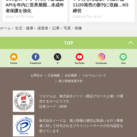
APIを年内に世界展開…未成年
11/20発売の新刊に収録…9/3
者保護を強化
締切
2026.7.31 Fri 13:45
2026.8.6 Thu 15:15
ホーム
›
生活・健康
›
保護者
›
記事
›
写真・画像
TOP
Home
Facebook
X
YouTube
Instagram
line
お問合せ
広告掲載
会社概要
リセマムについて
個人情報保護方針
リセマムは、株式会社イード（東証グロース上場）の運
営するサービスです。
証券コード：6038
株式会社イードは、個人情報の適切な取扱いを行う事業
者に対して付与されるプライバシーマークの付与認定を
受けています。