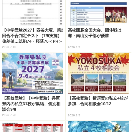
【中学受験2027】四谷大塚、第2
高校囲碁全国大会、団体戦は
回合不合判定テスト（7/5実施）
灘・南山女子部が優勝
偏差値…筑駒74・桜蔭70＜PR＞
2026.7.10
2026.8.5
【高校受験】【中学受験】兵庫
【高校受験】横須賀の私立4校が
県内の私立31校が集結、個別相
参加…合同相談会10/12
談会9/6
2026.7.28
2026.8.5