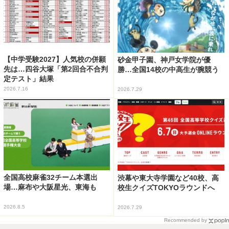
【中学受験2027】人気校の併願
砂金甲子園、神戸女学院が優
先は…四谷大塚「第2回合不合判
勝…全国14校の中高生が腕競う
定テスト」結果
2026.7.16
2026.7.29
全国高校麻雀32チーム本選出
渋幕や東大寺学園など40校、高
場…麻布や大阪星光、東海も
校生クイズTOKYOラウンドへ
2026.8.5
2026.7.29
Recommended by