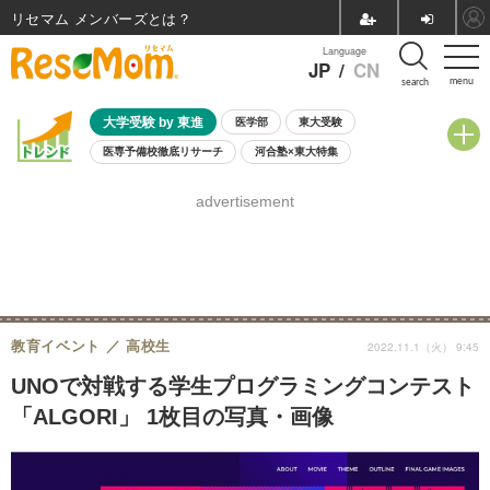
リセマム メンバーズ
Language
JP
/
CN
menu
search
大学受験 by 東進
医学部
東大受験
医専予備校徹底リサーチ
河合塾×東大特集
親子で考える大学選び
高校受験
中学受験
小学校受験
advertisement
共通テスト
夏休み
8月開催学校説明会・相談会
8月開催イベント・WS
全国公立高校 過去問
人気記事
自由研究教材（小学生向け）
自由研究教材（中学生向け）
ランキング
教育イベント
高校生
2022.11.1（火） 9:45
UNOで対戦する学生プログラミングコンテスト
「ALGORI」 1枚目の写真・画像