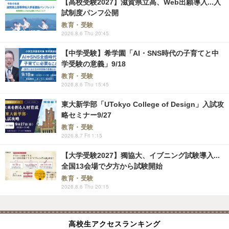
【高校受験2027】滋賀県立高、Web出願導入...入
試制度パンフ公開
教育・受験
2026.8.6 Thu 20:45
【中学受験】希学園「AI・SNS時代の子育てと中
学受験の意義」9/18
教育・受験
2026.8.6 Thu 15:45
東大新学部「UTokyo College of Design」入試攻
略セミナー9/27
教育・受験
2026.8.7 Fri 1:15
【大学受験2027】獨協大、イブニング試験導入...
全国13会場で夕方から試験開始
教育・受験
2026.8.6 Thu 20:15
高校生アクセスランキング