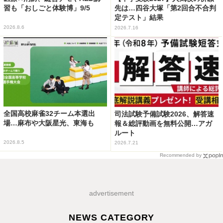
習も「おしごと体験博」9/5
先は…四谷大塚「第2回合不合判
定テスト」結果
2026.8.6
2026.7.16
全国高校麻雀32チーム本選出
司法試験予備試験2026、解答速
場…麻布や大阪星光、東海も
報＆総評動画を無料公開…アガ
ルート
2026.8.5
2026.7.21
Recommended by
advertisement
NEWS CATEGORY