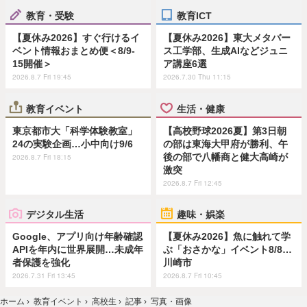
教育・受験
教育ICT
【夏休み2026】すぐ行けるイ
【夏休み2026】東大メタバー
ベント情報おまとめ便＜8/9-
ス工学部、生成AIなどジュニ
15開催＞
ア講座6選
2026.8.7 Fri 19:45
2026.7.30 Thu 11:15
教育イベント
生活・健康
東京都市大「科学体験教室」
【高校野球2026夏】第3日朝
24の実験企画…小中向け9/6
の部は東海大甲府が勝利、午
後の部で八幡商と健大高崎が
2026.8.7 Fri 18:15
激突
2026.8.7 Fri 12:45
デジタル生活
趣味・娯楽
Google、アプリ向け年齢確認
【夏休み2026】魚に触れて学
APIを年内に世界展開…未成年
ぶ「おさかな」イベント8/8…
者保護を強化
川崎市
2026.7.31 Fri 13:45
2026.8.7 Fri 10:45
ホーム
›
教育イベント
›
高校生
›
記事
›
写真・画像