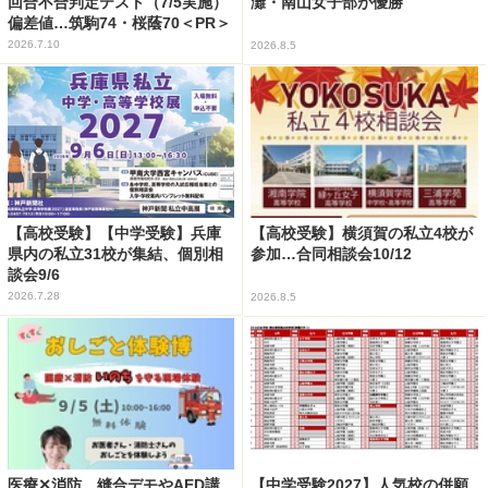
回合不合判定テスト（7/5実施）
灘・南山女子部が優勝
偏差値…筑駒74・桜蔭70＜PR＞
2026.7.10
2026.8.5
【高校受験】【中学受験】兵庫
【高校受験】横須賀の私立4校が
県内の私立31校が集結、個別相
参加…合同相談会10/12
談会9/6
2026.7.28
2026.8.5
医療✕消防、縫合デモやAED講
【中学受験2027】人気校の併願