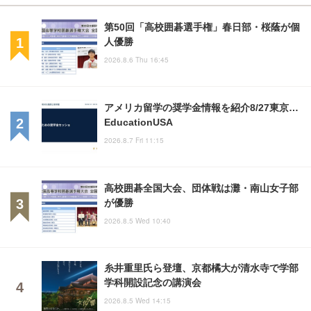
第50回「高校囲碁選手権」春日部・桜蔭が個
人優勝
2026.8.6 Thu 16:45
アメリカ留学の奨学金情報を紹介8/27東京…
EducationUSA
2026.8.7 Fri 11:15
高校囲碁全国大会、団体戦は灘・南山女子部
が優勝
2026.8.5 Wed 10:40
糸井重里氏ら登壇、京都橘大が清水寺で学部
学科開設記念の講演会
2026.8.5 Wed 14:15