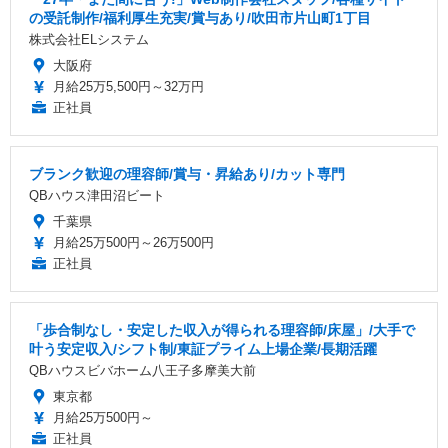
の受託制作/福利厚生充実/賞与あり/吹田市片山町1丁目
株式会社ELシステム
大阪府
月給25万5,500円～32万円
正社員
ブランク歓迎の理容師/賞与・昇給あり/カット専門
QBハウス津田沼ビート
千葉県
月給25万500円～26万500円
正社員
「歩合制なし・安定した収入が得られる理容師/床屋」/大手で
叶う安定収入/シフト制/東証プライム上場企業/長期活躍
QBハウスビバホーム八王子多摩美大前
東京都
月給25万500円～
正社員