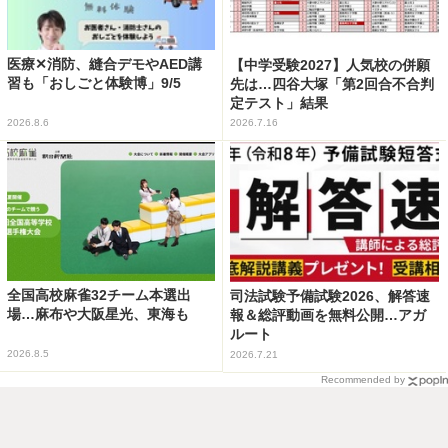
医療✕消防、縫合デモやAED講
【中学受験2027】人気校の併願
習も「おしごと体験博」9/5
先は…四谷大塚「第2回合不合判
定テスト」結果
2026.8.6
2026.7.16
全国高校麻雀32チーム本選出
司法試験予備試験2026、解答速
場…麻布や大阪星光、東海も
報＆総評動画を無料公開…アガ
ルート
2026.8.5
2026.7.21
Recommended by