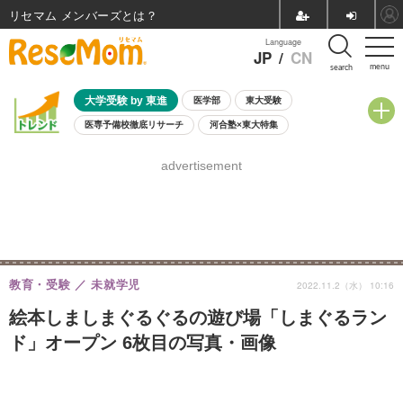
リセマム メンバーズ
Language
JP
/
CN
menu
search
大学受験 by 東進
医学部
東大受験
医専予備校徹底リサーチ
河合塾×東大特集
親子で考える大学選び
高校受験
中学受験
小学校受験
advertisement
共通テスト
夏休み
8月開催学校説明会・相談会
8月開催イベント・WS
全国公立高校 過去問
人気記事
自由研究教材（小学生向け）
自由研究教材（中学生向け）
ランキング
教育・受験
未就学児
2022.11.2（水） 10:16
絵本しましまぐるぐるの遊び場「しまぐるラン
ド」オープン 6枚目の写真・画像