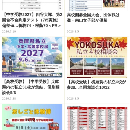
【中学受験2027】四谷大塚、第2
高校囲碁全国大会、団体戦は
回合不合判定テスト（7/5実施）
灘・南山女子部が優勝
偏差値…筑駒74・桜蔭70＜PR＞
2026.7.10
2026.8.5
【高校受験】【中学受験】兵庫
【高校受験】横須賀の私立4校が
県内の私立31校が集結、個別相
参加…合同相談会10/12
談会9/6
2026.7.28
2026.8.5