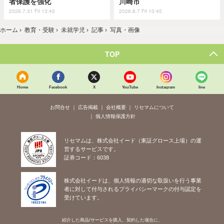
者保護を強化
川崎市
2026.7.31 Fri 13:45
2026.8.7 Fri 10:45
ホーム
›
教育・受験
›
未就学児
›
記事
›
写真・画像
TOP
Home
Facebook
X
YouTube
Instagram
line
お問合せ
広告掲載
会社概要
リセマムについて
個人情報保護方針
リセマムは、株式会社イード（東証グロース上場）の運
営するサービスです。
証券コード：6038
株式会社イードは、個人情報の適切な取扱いを行う事業
者に対して付与されるプライバシーマークの付与認定を
受けています。
紹介した商品/サービスを購入、契約した場合に、