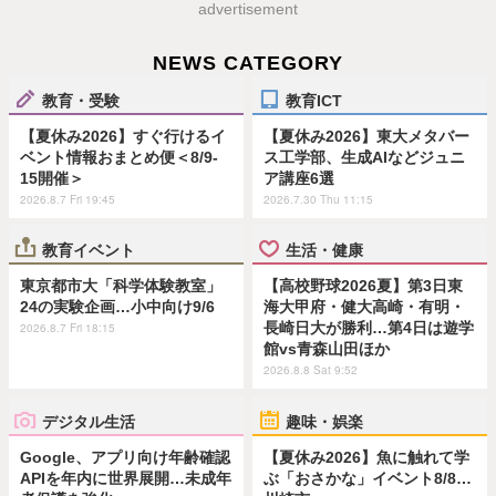
advertisement
NEWS CATEGORY
教育・受験
教育ICT
【夏休み2026】すぐ行けるイ
【夏休み2026】東大メタバー
ベント情報おまとめ便＜8/9-
ス工学部、生成AIなどジュニ
15開催＞
ア講座6選
2026.8.7 Fri 19:45
2026.7.30 Thu 11:15
教育イベント
生活・健康
東京都市大「科学体験教室」
【高校野球2026夏】第3日東
24の実験企画…小中向け9/6
海大甲府・健大高崎・有明・
長崎日大が勝利…第4日は遊学
2026.8.7 Fri 18:15
館vs青森山田ほか
2026.8.8 Sat 9:52
デジタル生活
趣味・娯楽
Google、アプリ向け年齢確認
【夏休み2026】魚に触れて学
APIを年内に世界展開…未成年
ぶ「おさかな」イベント8/8…