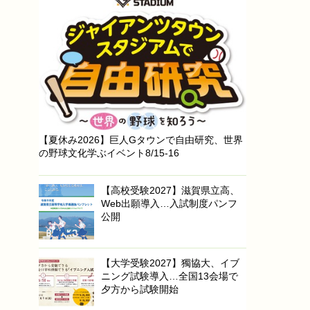
【夏休み2026】巨人Gタウンで自由研究、世界
の野球文化学ぶイベント8/15-16
【高校受験2027】滋賀県立高、
Web出願導入…入試制度パンフ
公開
【大学受験2027】獨協大、イブ
ニング試験導入…全国13会場で
夕方から試験開始