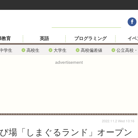
際教育
英語
プログラミング
イベ
中学生
高校生
大学生
高校偏差値
公立高校・
advertisement
2022.11.2 Wed 10:16
び場「しまぐるランド」オープン