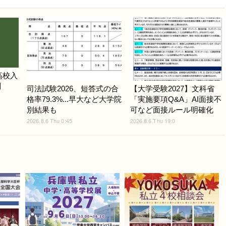
高校入
問
司法試験2026、短答式の合
【大学受験2027】文科省
格率79.3%...早大など大学院
「実施要項Q&A」AI面接不
別結果も
可など面接ルール明確化
2026.8.6 Thu 0:45
2026.8.6 Thu 19:0