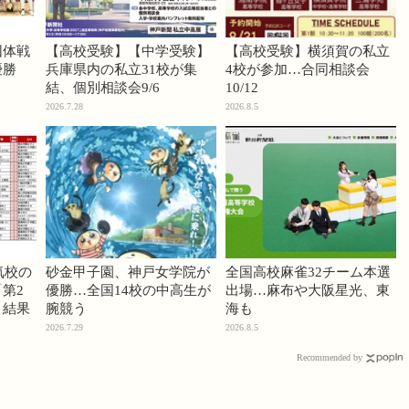
団体戦
【高校受験】【中学受験】
【高校受験】横須賀の私立
優勝
兵庫県内の私立31校が集
4校が参加…合同相談会
結、個別相談会9/6
10/12
2026.7.28
2026.8.5
気校の
砂金甲子園、神戸女学院が
全国高校麻雀32チーム本選
第2
優勝…全国14校の中高生が
出場…麻布や大阪星光、東
」結果
腕競う
海も
2026.7.29
2026.8.5
Recommended by