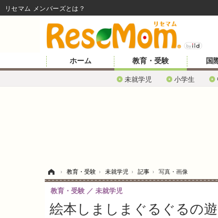
リセマム メンバーズ
ホーム
教育・受験
国
未就学児
小学生
ホーム
›
教育・受験
›
未就学児
›
記事
›
写真・画像
教育・受験
未就学児
絵本しましまぐるぐるの遊