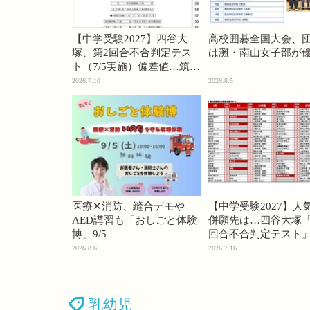
【中学受験2027】四谷大
高校囲碁全国大会、
塚、第2回合不合判定テス
は灘・南山女子部が
ト（7/5実施）偏差値…筑駒
74・桜蔭70＜PR＞
2026.7.10
2026.8.5
医療✕消防、縫合デモや
【中学受験2027】人
AED講習も「おしごと体験
併願先は…四谷大塚「
博」9/5
回合不合判定テスト
2026.8.6
2026.7.16
乳幼児