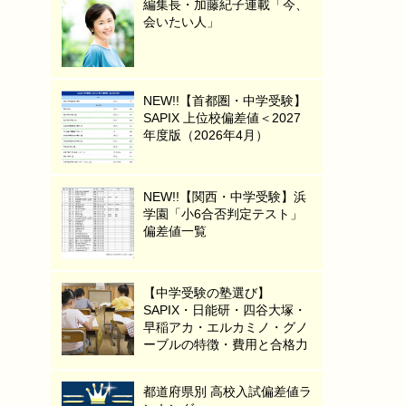
編集長・加藤紀子連載「今、
会いたい人」
NEW!!【首都圏・中学受験】
SAPIX 上位校偏差値＜2027
年度版（2026年4月）
NEW!!【関西・中学受験】浜
学園「小6合否判定テスト」
偏差値一覧
【中学受験の塾選び】
SAPIX・日能研・四谷大塚・
早稲アカ・エルカミノ・グノ
ーブルの特徴・費用と合格力
都道府県別 高校入試偏差値ラ