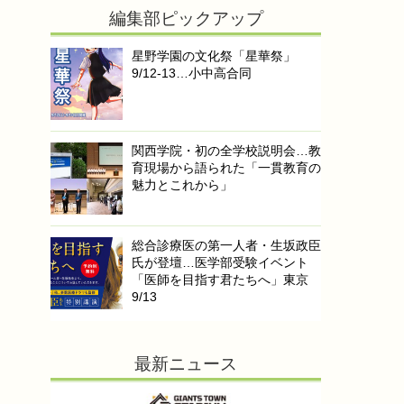
編集部ピックアップ
星野学園の文化祭「星華祭」
9/12-13…小中高合同
関西学院・初の全学校説明会…教
育現場から語られた「一貫教育の
魅力とこれから」
総合診療医の第一人者・生坂政臣
氏が登壇…医学部受験イベント
「医師を目指す君たちへ」東京
9/13
最新ニュース