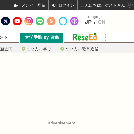
ログイン
こんにちは、ゲストさん
Language
JP
/
CN
ント
大学受験 by 東進
過去問
ミツカル学び
ミツカル教育通信
advertisement