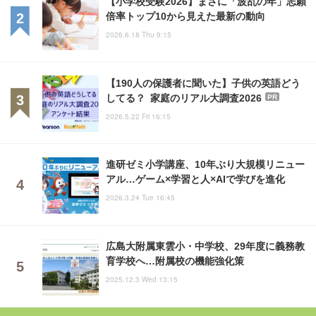
【小学校受験2026】まさに「波乱の年」志願
倍率トップ10から見えた最新の動向
2026.6.18 Thu 9:15
【190人の保護者に聞いた】子供の英語どう
してる？ 家庭のリアル大調査2026
PR
2026.5.22 Fri 16:15
進研ゼミ小学講座、10年ぶり大規模リニュー
アル…ゲーム×学習と人×AIで学びを進化
2026.3.24 Tue 16:45
広島大附属東雲小・中学校、29年度に義務教
育学校へ…附属校の機能強化策
2025.12.3 Wed 13:15