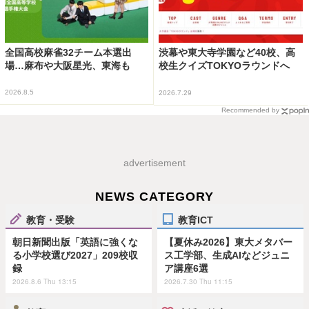
全国高校麻雀32チーム本選出
渋幕や東大寺学園など40校、高
場…麻布や大阪星光、東海も
校生クイズTOKYOラウンドへ
2026.8.5
2026.7.29
Recommended by
advertisement
NEWS CATEGORY
教育・受験
教育ICT
朝日新聞出版「英語に強くな
【夏休み2026】東大メタバー
る小学校選び2027」209校収
ス工学部、生成AIなどジュニ
録
ア講座6選
2026.8.6 Thu 13:15
2026.7.30 Thu 11:15