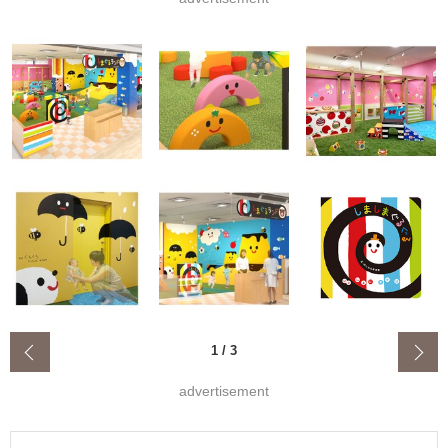
‹
1
/
3
advertisement