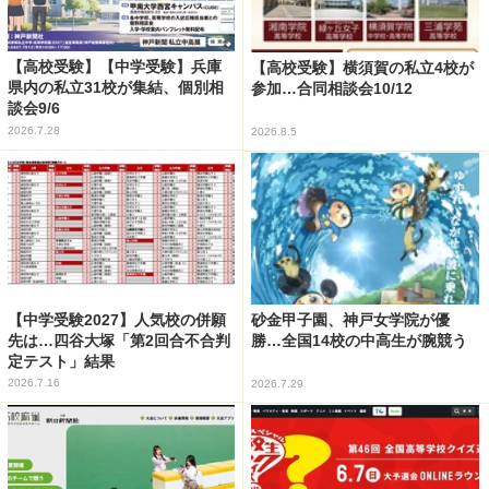
【高校受験】【中学受験】兵庫
【高校受験】横須賀の私立4校が
県内の私立31校が集結、個別相
参加…合同相談会10/12
談会9/6
2026.7.28
2026.8.5
【中学受験2027】人気校の併願
砂金甲子園、神戸女学院が優
先は…四谷大塚「第2回合不合判
勝…全国14校の中高生が腕競う
定テスト」結果
2026.7.16
2026.7.29