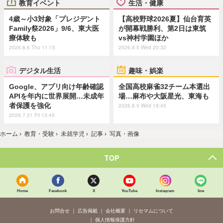
教育イベント
生活・健康
4歳～小3対象「プレジデント
【高校野球2026夏】仙台育英
Family祭2026」9/6、東大医
が開幕戦勝利、第2日は東筑
療体験も
vs神村学園ほか
2026.8.6 Thu 11:15
2026.8.5 Wed 20:32
デジタル生活
趣味・娯楽
Google、アプリ向け年齢確認
全国高校麻雀32チーム本選出
APIを年内に世界展開…未成年
場…麻布や大阪星光、東海も
者保護を強化
2026.8.5 Wed 19:45
2026.7.31 Fri 13:45
ホーム
›
教育・受験
›
未就学児
›
記事
›
写真・画像
TOP
Home
Facebook
X
YouTube
Instagram
line
お問合せ
広告掲載
会社概要
リセマムについて
個人情報保護方針