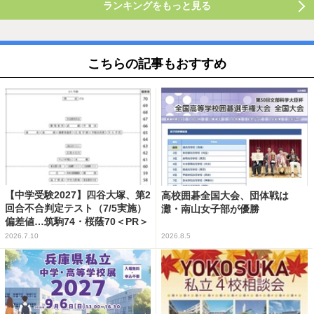
ランキングをもっと見る
こちらの記事もおすすめ
【中学受験2027】四谷大塚、第2
高校囲碁全国大会、団体戦は
回合不合判定テスト（7/5実施）
灘・南山女子部が優勝
偏差値…筑駒74・桜蔭70＜PR＞
2026.7.10
2026.8.5