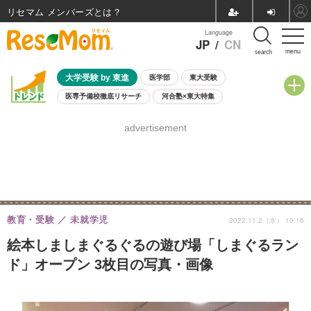
リセマム メンバーズ
Language
JP
/
CN
menu
search
大学受験 by 東進
医学部
東大受験
医専予備校徹底リサーチ
河合塾×東大特集
親子で考える大学選び
高校受験
中学受験
小学校受験
advertisement
共通テスト
夏休み
8月開催学校説明会・相談会
8月開催イベント・WS
全国公立高校 過去問
人気記事
自由研究教材（小学生向け）
自由研究教材（中学生向け）
ランキング
教育・受験
未就学児
2022.11.2（水） 10:16
絵本しましまぐるぐるの遊び場「しまぐるラン
ド」オープン 3枚目の写真・画像