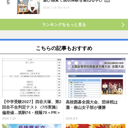
遊び感覚で成功体験を重ねる学び
PR
2026.1.15 Thu 9:15
ランキングをもっと見る
こちらの記事もおすすめ
【中学受験2027】四谷大塚、第2
高校囲碁全国大会、団体戦は
回合不合判定テスト（7/5実施）
灘・南山女子部が優勝
偏差値…筑駒74・桜蔭70＜PR＞
2026.7.10
2026.8.5