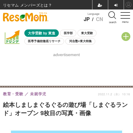
リセマム メンバーズ
Language
JP
/
CN
menu
search
大学受験 by 東進
医学部
東大受験
医専予備校徹底リサーチ
河合塾×東大特集
親子で考える大学選び
高校受験
中学受験
小学校受験
advertisement
共通テスト
夏休み
8月開催学校説明会・相談会
8月開催イベント・WS
全国公立高校 過去問
人気記事
自由研究教材（小学生向け）
自由研究教材（中学生向け）
ランキング
教育・受験
未就学児
2022.11.2（水） 10:16
絵本しましまぐるぐるの遊び場「しまぐるラン
ド」オープン 9枚目の写真・画像