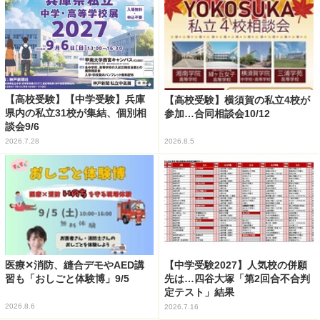
【高校受験】【中学受験】兵庫
【高校受験】横須賀の私立4校が
県内の私立31校が集結、個別相
参加…合同相談会10/12
談会9/6
2026.7.28
2026.8.5
医療✕消防、縫合デモやAED講
【中学受験2027】人気校の併願
習も「おしごと体験博」9/5
先は…四谷大塚「第2回合不合判
定テスト」結果
2026.8.6
2026.7.16