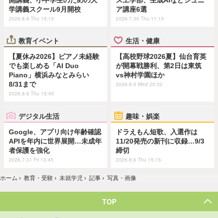
学講義スクール9月開校
ア講座6選
2026.8.6 Thu 19:15
2026.7.30 Thu 11:15
教育イベント
生活・健康
【夏休み2026】ピアノ未経験
【高校野球2026夏】仙台育英
でも楽しめる「AI Duo
が開幕戦勝利、第2日は東筑
Piano」横浜みなとみらい
vs神村学園ほか
8/31まで
2026.8.5 Wed 20:32
2026.8.6 Thu 19:45
デジタル生活
趣味・娯楽
Google、アプリ向け年齢確認
ドラえもん短歌、入選作は
APIを年内に世界展開…未成年
11/20発売の新刊に収録…9/3
者保護を強化
締切
2026.7.31 Fri 13:45
2026.8.6 Thu 15:15
ホーム
›
教育・受験
›
未就学児
›
記事
›
写真・画像
TOP