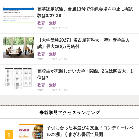
高卒認定試験、台風13号で沖縄会場を中止...再試
験は8/27-28
教育・受験
2026.8.5 Wed 16:27
【大学受験2027】名古屋商科大「特別奨学生入
試」最大360万円給付
教育・受験
2026.8.5 Wed 20:15
高校生が志願したい大学・関西...2位は関西大、1
位は?
教育・受験
2026.8.5 Wed 15:15
未就学児アクセスランキング
子供に合った本選びを支援「ヨンデミーレベ
ル本棚」くまざわ書店で展開