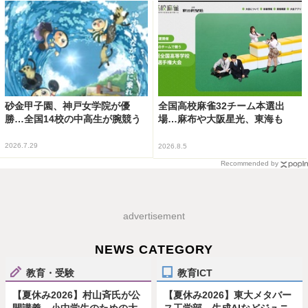
砂金甲子園、神戸女学院が優
全国高校麻雀32チーム本選出
勝…全国14校の中高生が腕競う
場…麻布や大阪星光、東海も
2026.7.29
2026.8.5
Recommended by
advertisement
NEWS CATEGORY
教育・受験
教育ICT
【夏休み2026】村山斉氏が公
【夏休み2026】東大メタバー
開講義、小中学生のための大
ス工学部、生成AIなどジュニ