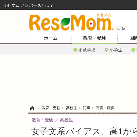
リセマム メンバーズ
ホーム
教育・受験
国
未就学児
小学生
ホーム
›
教育・受験
›
高校生
›
記事
›
写真・画像
教育・受験
高校生
女子文系バイアス、高1か