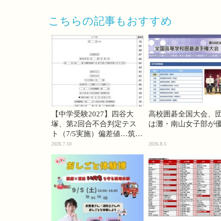
こちらの記事もおすすめ
【中学受験2027】四谷大
高校囲碁全国大会、
塚、第2回合不合判定テス
は灘・南山女子部が
ト（7/5実施）偏差値…筑駒
74・桜蔭70＜PR＞
2026.7.10
2026.8.5