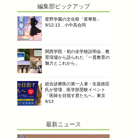
編集部ピックアップ
星野学園の文化祭「星華祭」
9/12-13…小中高合同
関西学院・初の全学校説明会…教
育現場から語られた「一貫教育の
魅力とこれから」
総合診療医の第一人者・生坂政臣
氏が登壇…医学部受験イベント
「医師を目指す君たちへ」東京
9/13
最新ニュース