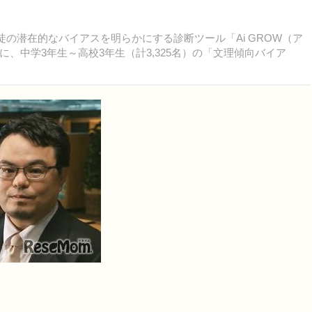
（以下IGS）は、生徒の潜在的なバイアスを明らかにする診断ツール「Ai GROW（ア
、中学3年生～高校3年生（計3,325名）の「文理傾向バイア