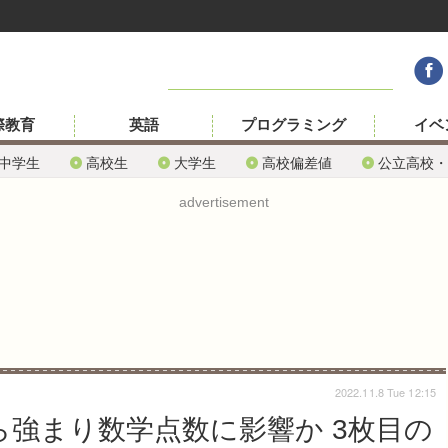
際教育
英語
プログラミング
イベ
中学生
高校生
大学生
高校偏差値
公立高校・
advertisement
2022.11.8 Tue 12:15
ら強まり数学点数に影響か 3枚目の