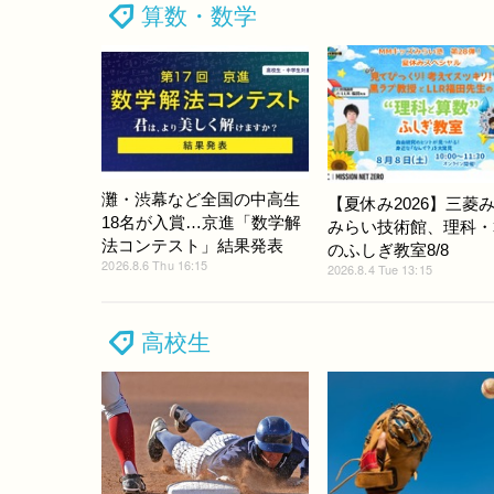
算数・数学
灘・渋幕など全国の中高生
【夏休み2026】三菱
18名が入賞…京進「数学解
みらい技術館、理科・
法コンテスト」結果発表
のふしぎ教室8/8
2026.8.6 Thu 16:15
2026.8.4 Tue 13:15
高校生