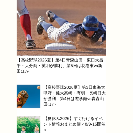
【高校野球2026夏】第4日青森山田・東日大昌
平・大分商・英明が勝利、第5日は花巻東vs新
田ほか
【高校野球2026夏】第3日東海大
甲府・健大高崎・有明・長崎日大
が勝利…第4日は遊学館vs青森山
田ほか
【夏休み2026】すぐ行けるイベ
ント情報おまとめ便＜8/9-15開催
＞