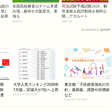
気校の
全国高校麻雀32チーム本選
司法試験予備試験2026、解
第2
出場…麻布や大阪星光、東
答速報＆総評動画を無料公
」結果
海も
開…アガルート
2026.8.5
2026.7.21
Recommended by
早期
大学人気ランキング2026年
東京都「子供政策強化の方
倒
7月版…宮城大が7位へ上昇
針」最新版、課題や目標値
2026.8.4 Tue 19:45
調査
など
2026.8.4 Tue 9:50