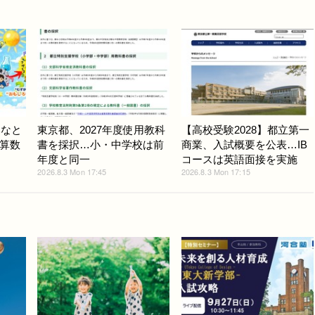
みなと
東京都、2027年度使用教科
【高校受験2028】都立第一
算数
書を採択…小・中学校は前
商業、入試概要を公表…IB
年度と同一
コースは英語面接を実施
2026.8.3 Mon 17:45
2026.8.3 Mon 17:15