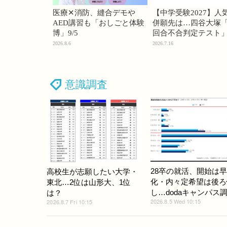
医療✕消防、縫合デモや
【中学受験2027】人
AED講習も「おしごと体験
併願先は…四谷大塚「
博」9/5
回合不合判定テスト
2026.8.6
2026.7.16
意識調査
28卒の就活、開始は
高校生が志願したい大学・
化・内々定希望は後ろ
東北…2位は山形大、1位
し…dodaキャンパス
は？
2026.8.5 Wed 10:15
2026.8.7 Fri 10:15