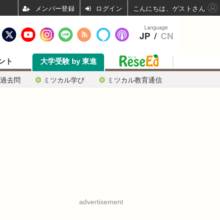
ログイン
こんにちは、ゲストさん
Language
JP
/
CN
ント
大学受験 by 東進
過去問
ミツカル学び
ミツカル教育通信
advertisement