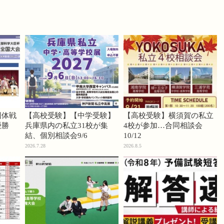
団体戦
【高校受験】【中学受験】
【高校受験】横須賀の私立
優勝
兵庫県内の私立31校が集
4校が参加…合同相談会
結、個別相談会9/6
10/12
2026.7.28
2026.8.5