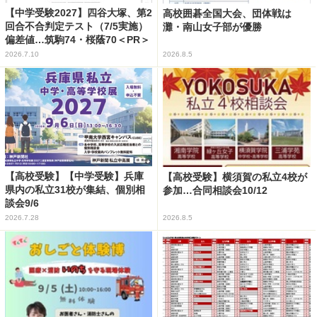
【中学受験2027】四谷大塚、第2
高校囲碁全国大会、団体戦は
回合不合判定テスト（7/5実施）
灘・南山女子部が優勝
偏差値…筑駒74・桜蔭70＜PR＞
2026.7.10
2026.8.5
【高校受験】【中学受験】兵庫
【高校受験】横須賀の私立4校が
県内の私立31校が集結、個別相
参加…合同相談会10/12
談会9/6
2026.7.28
2026.8.5