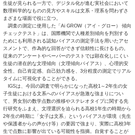
生徒が見られる一方で、デジタル化が進む実社会において
数理科学的なものの見方やスキルは文系・理系を問わずさ
まざまな場面で役に立つ。
調査の測定に使用した「Ai GROW（アイ・グロー） 傾向
チェックテスト」は、国際機関で人種差別傾向を判別する
ためにも利用される認知バイアスの測定手法を用いたアセ
スメントで、作為的な回答ができず信頼性に長けるもの。
従来のアンケートやペーパーのテストでは顕在化しにくい
生徒の潜在的な文理傾向（文理傾向バイアス）、心理的安
全性、自己肯定感、自己効力感を、3分程度の測定でリアル
タイムに可視化することができる。
IGSは、今回の調査で明らかになった高校1～2年生の女
子生徒における文系へのバイアスが急激な強まりについ
て、男女別の数学点数の推移やステレオタイプに関する先
行研究をふまえ、文理選択を迫られる高校1年生の時期から
2年生の時期に「女子は文系」というバイアスが環境（先生
や保護者からの声かけ等）の要因で強まり、実際に高校3年
生で点数に影響が出ている可能性を指摘。自覚することが