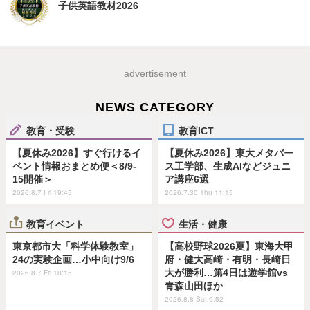
子供英語教材2026
advertisement
NEWS CATEGORY
教育・受験
教育ICT
【夏休み2026】すぐ行けるイ
【夏休み2026】東大メタバー
ベント情報おまとめ便＜8/9-
ス工学部、生成AIなどジュニ
15開催＞
ア講座6選
2026.8.7 Fri 19:45
2026.7.30 Thu 11:15
教育イベント
生活・健康
東京都市大「科学体験教室」
【高校野球2026夏】東海大甲
24の実験企画…小中向け9/6
府・健大高崎・有明・長崎日
大が勝利…第4日は遊学館vs
2026.8.7 Fri 18:15
青森山田ほか
2026.8.8 Sat 9:52