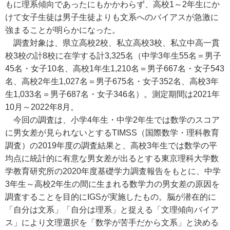
もに理系傾向であったにもかかわらず、高校1～2年生にか
けて女子生徒は男子生徒よりも文系へのバイアスが急激に
強まることが明らかになった。
調査対象は、県立高校2校、私立高校3校、私立中高一貫
校3校の計8校に在学する計3,325名（中学3年生55名＝男子
45名・女子10名、高校1年生1,210名＝男子667名・女子543
名、高校2年生1,027名＝男子675名・女子352名、高校3年
生1,033名＝男子687名・女子346名）。測定期間は2021年
10月～2022年8月。
今回の調査は、小学4年生・中学2年生では数学のスコア
に男女差が見られないとするTIMSS（国際数学・理科教育
調査）の2019年度の調査結果と、高校3年生では数学の平
均点に統計的に有意な男女差が出るとする東京理科大学数
学教育研究所の2020年度基礎学力調査報告をもとに、中学
3年生～高校2年生の間に生まれる数学力の男女差の原因を
調査することを目的にIGSが実施したもの。脳が潜在的に
「自分は文系」「自分は理系」と捉える「文理傾向バイア
ス」により文理選択を「数学が苦手だから文系」と決める