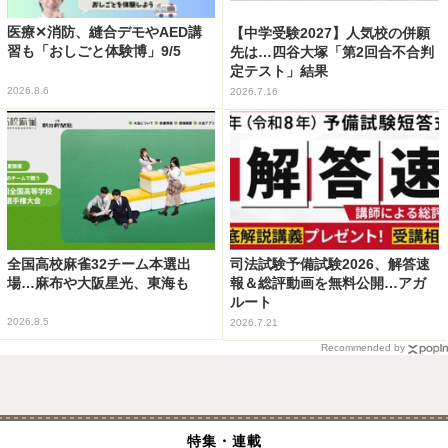
医療✕消防、縫合デモやAED講
【中学受験2027】人気校の併願
習も「おしごと体験博」9/5
先は…四谷大塚「第2回合不合判
定テスト」結果
2026.8.6
2026.7.16
全国高校麻雀32チーム本選出
司法試験予備試験2026、解答速
場…麻布や大阪星光、東海も
報＆総評動画を無料公開…アガ
ルート
2026.8.5
2026.7.21
Recommended by
特集・連載