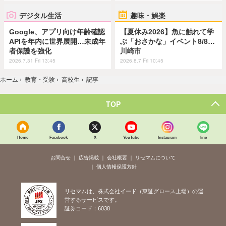
デジタル生活
趣味・娯楽
Google、アプリ向け年齢確認
【夏休み2026】魚に触れて学
APIを年内に世界展開…未成年
ぶ「おさかな」イベント8/8…
者保護を強化
川崎市
2026.7.31 Fri 13:45
2026.8.7 Fri 10:45
ホーム
›
教育・受験
›
高校生
›
記事
TOP
Home
Facebook
X
YouTube
Instagram
line
お問合せ
広告掲載
会社概要
リセマムについて
個人情報保護方針
リセマムは、株式会社イード（東証グロース上場）の運
営するサービスです。
証券コード：6038