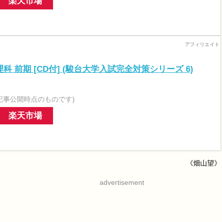
楽天市場
 理科 前期 [CD付] (駿台大学入試完全対策シリーズ 6)
記事公開時点のものです)
楽天市場
《畑山望》
advertisement