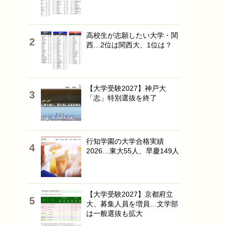
高校生が志願したい大学・関
西…2位は関西大、1位は？
【大学受験2027】神戸大
「志」特別選抜を終了
行知学園の大学合格実績
2026…東大55人、早慶149人
【大学受験2027】京都府立
大、募集人員を増員…文学部
は一般選抜も拡大