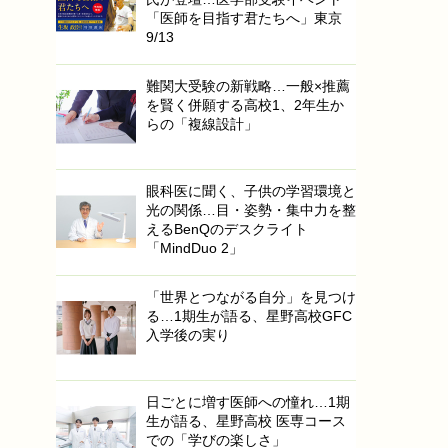
「医師を目指す君たちへ」東京
9/13
難関大受験の新戦略…一般×推薦
を賢く併願する高校1、2年生か
らの「複線設計」
眼科医に聞く、子供の学習環境と
光の関係…目・姿勢・集中力を整
えるBenQのデスクライト
「MindDuo 2」
「世界とつながる自分」を見つけ
る…1期生が語る、星野高校GFC
入学後の実り
日ごとに増す医師への憧れ…1期
生が語る、星野高校 医専コース
での「学びの楽しさ」