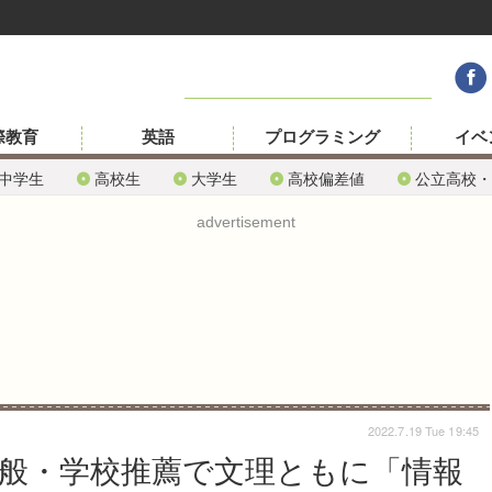
際教育
英語
プログラミング
イベ
中学生
高校生
大学生
高校偏差値
公立高校・
advertisement
2022.7.19 Tue 19:45
一般・学校推薦で文理ともに「情報