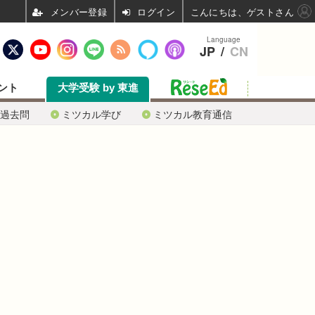
ログイン
こんにちは、ゲストさん
Language
JP
/
CN
ント
大学受験 by 東進
過去問
ミツカル学び
ミツカル教育通信