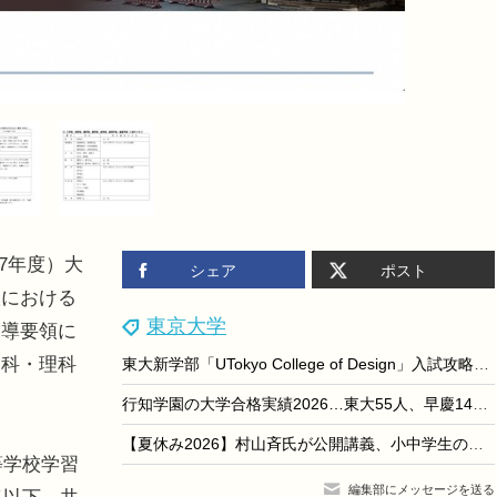
和7年度）大
シェア
ポスト
抜における
東京大学
指導要領に
文科・理科
東大新学部「UTokyo College of Design」入試攻略セミナー9/27
行知学園の大学合格実績2026…東大55人、早慶149人
【夏休み2026】村山斉氏が公開講義、小中学生のための大学講義スクール9月開校
等学校学習
編集部にメッセージを送る