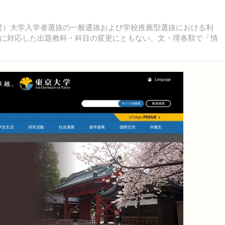
7年度）大学入学者選抜の一般選抜および学校推薦型選抜における利
に対応した出題教科・科目の変更にともない、文・理各類で「情