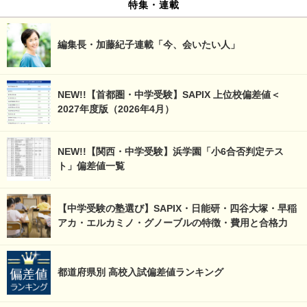
特集・連載
編集長・加藤紀子連載「今、会いたい人」
NEW!!【首都圏・中学受験】SAPIX 上位校偏差値＜
2027年度版（2026年4月）
NEW!!【関西・中学受験】浜学園「小6合否判定テス
ト」偏差値一覧
【中学受験の塾選び】SAPIX・日能研・四谷大塚・早稲
アカ・エルカミノ・グノーブルの特徴・費用と合格力
都道府県別 高校入試偏差値ランキング