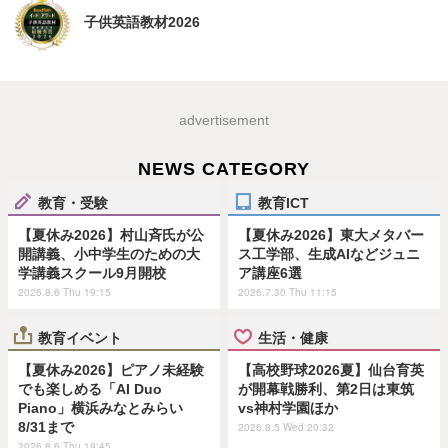
子供英語教材2026
advertisement
NEWS CATEGORY
教育・受験
教育ICT
【夏休み2026】村山斉氏が公
【夏休み2026】東大メタバー
開講義、小中学生のための大
ス工学部、生成AIなどジュニ
学講義スクール9月開校
ア講座6選
2026.8.6 Thu 19:15
2026.7.30 Thu 11:15
教育イベント
生活・健康
【夏休み2026】ピアノ未経験
【高校野球2026夏】仙台育英
でも楽しめる「AI Duo
が開幕戦勝利、第2日は東筑
Piano」横浜みなとみらい
vs神村学園ほか
8/31まで
2026.8.5 Wed 20:32
2026.8.6 Thu 19:45