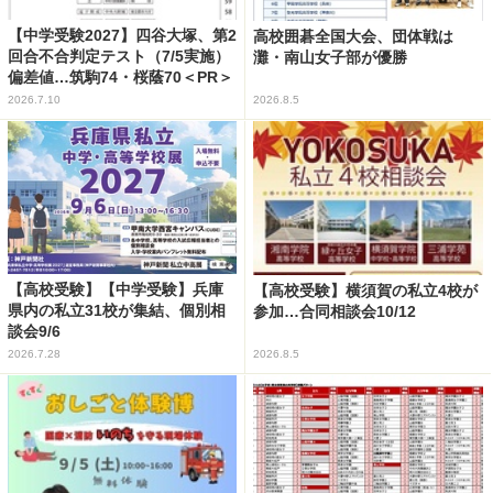
【中学受験2027】四谷大塚、第2
高校囲碁全国大会、団体戦は
回合不合判定テスト（7/5実施）
灘・南山女子部が優勝
偏差値…筑駒74・桜蔭70＜PR＞
2026.7.10
2026.8.5
【高校受験】【中学受験】兵庫
【高校受験】横須賀の私立4校が
県内の私立31校が集結、個別相
参加…合同相談会10/12
談会9/6
2026.7.28
2026.8.5