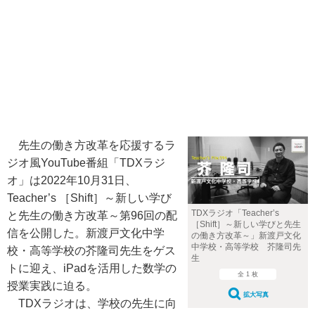
先生の働き方改革を応援するラ
ジオ風YouTube番組「TDXラジ
オ」は2022年10月31日、
Teacher’s ［Shift］～新しい学び
TDXラジオ「Teacher’s
と先生の働き方改革～第96回の配
［Shift］～新しい学びと先生
信を公開した。新渡戸文化中学
の働き方改革～」新渡戸文化
中学校・高等学校 芥隆司先
校・高等学校の芥隆司先生をゲス
生
トに迎え、iPadを活用した数学の
全 1 枚
授業実践に迫る。
拡大写真
TDXラジオは、学校の先生に向