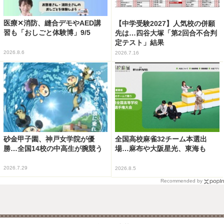
医療✕消防、縫合デモやAED講
【中学受験2027】人気校の併願
習も「おしごと体験博」9/5
先は…四谷大塚「第2回合不合判
定テスト」結果
2026.8.6
2026.7.16
砂金甲子園、神戸女学院が優
全国高校麻雀32チーム本選出
勝…全国14校の中高生が腕競う
場…麻布や大阪星光、東海も
2026.7.29
2026.8.5
Recommended by