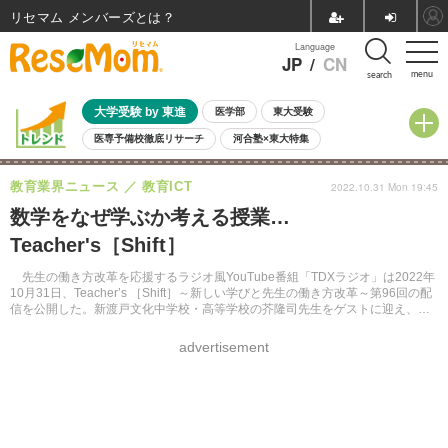
リセマム メンバーズ
Language
JP
/
CN
menu
search
大学受験 by 東進
医学部
東大受験
医専予備校徹底リサーチ
河合塾×東大特集
親子で考える大学選び
高校受験
中学受験
小学校受験
教育業界ニュース
教育ICT
2022.10.31 Mon 19:45
共通テスト
夏休み
8月開催学校説明会・相談会
数学をなぜ学ぶか考える授業…
8月開催イベント・WS
全国公立高校 過去問
人気記事
Teacher's［Shift］
自由研究教材（小学生向け）
自由研究教材（中学生向け）
ランキング
先生の働き方改革を応援するラジオ風YouTube番組「TDXラジオ」は2022年
10月31日、Teacher’s ［Shift］～新しい学びと先生の働き方改革～第96回の配
信を公開した。新渡戸文化中学校・高等学校の芥隆司先生をゲストに迎え、
iPadを活用した数学の授業実践に迫る。
advertisement