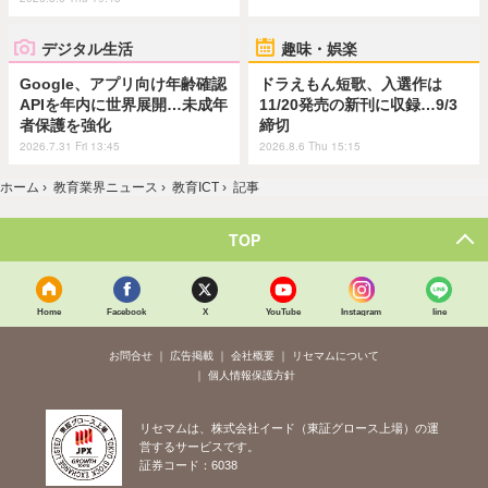
デジタル生活
趣味・娯楽
Google、アプリ向け年齢確認
ドラえもん短歌、入選作は
APIを年内に世界展開…未成年
11/20発売の新刊に収録…9/3
者保護を強化
締切
2026.7.31 Fri 13:45
2026.8.6 Thu 15:15
ホーム
›
教育業界ニュース
›
教育ICT
›
記事
TOP
Home
Facebook
X
YouTube
Instagram
line
お問合せ
広告掲載
会社概要
リセマムについて
個人情報保護方針
リセマムは、株式会社イード（東証グロース上場）の運
営するサービスです。
証券コード：6038