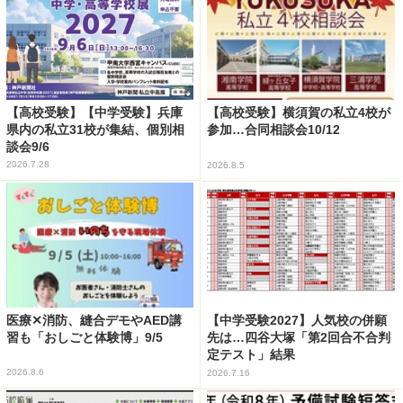
【高校受験】【中学受験】兵庫
【高校受験】横須賀の私立4校が
県内の私立31校が集結、個別相
参加…合同相談会10/12
談会9/6
2026.7.28
2026.8.5
医療✕消防、縫合デモやAED講
【中学受験2027】人気校の併願
習も「おしごと体験博」9/5
先は…四谷大塚「第2回合不合判
定テスト」結果
2026.8.6
2026.7.16