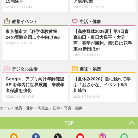
15開催＞
ア講座6選
2026.8.7 Fri 19:45
2026.7.30 Thu 11:15
教育イベント
生活・健康
東京都市大「科学体験教室」
【高校野球2026夏】第4日青
24の実験企画…小中向け9/6
森山田・東日大昌平・大分
商・英明が勝利、第5日は花巻
2026.8.7 Fri 18:15
東vs新田ほか
2026.8.9 Sun 9:15
デジタル生活
趣味・娯楽
Google、アプリ向け年齢確認
【夏休み2026】魚に触れて学
APIを年内に世界展開…未成年
ぶ「おさかな」イベント8/8…
者保護を強化
川崎市
2026.7.31 Fri 13:45
2026.8.7 Fri 10:45
ホーム
›
教育・受験
›
高校生
›
記事
›
写真・画像
TOP