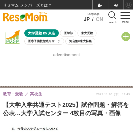
リセマム メンバーズ
Language
JP
/
CN
menu
search
大学受験 by 東進
医学部
東大受験
医専予備校徹底リサーチ
河合塾×東大特集
親子で考える大学選び
高校受験
中学受験
小学校受験
advertisement
共通テスト
夏休み
8月開催学校説明会・相談会
8月開催イベント・WS
全国公立高校 過去問
人気記事
自由研究教材（小学生向け）
自由研究教材（中学生向け）
ランキング
教育・受験
高校生
2022.11.10（木） 11:45
【大学入学共通テスト2025】試作問題・解答を
公表…大学入試センター 4枚目の写真・画像