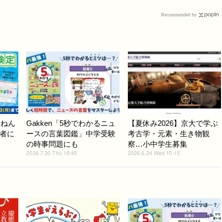
Recommended by
んねん
Gakken「5秒でわかるニュ
【夏休み2026】京大で学ぶ
者に
ースの言葉図鑑」中学受験
考古学・元素・生き物観
の時事問題にも
察…小中学生募集
2026.7.30 Thu 19:45
2026.6.24 Wed 10:15