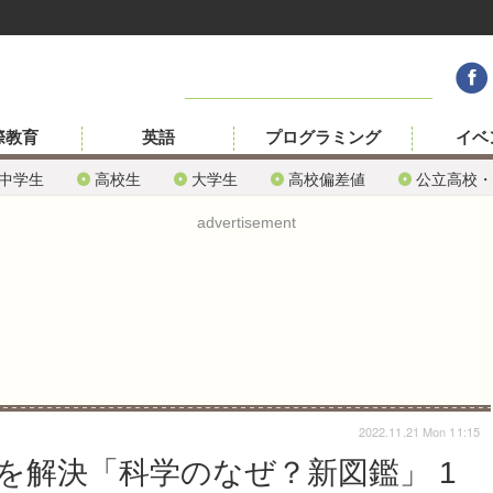
際教育
英語
プログラミング
イベ
中学生
高校生
大学生
高校偏差値
公立高校・
advertisement
2022.11.21 Mon 11:15
を解決「科学のなぜ？新図鑑」 1