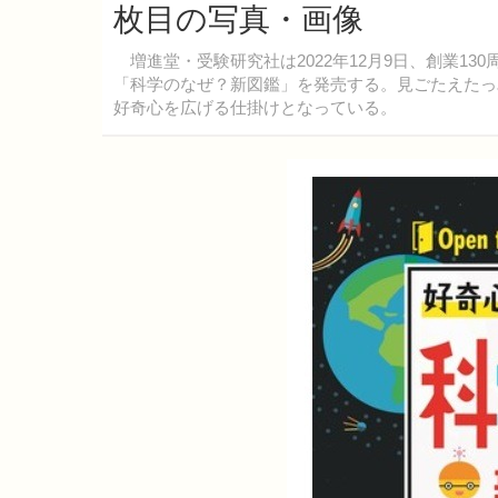
枚目の写真・画像
増進堂・受験研究社は2022年12月9日、創業1
「科学のなぜ？新図鑑」を発売する。見ごたえたっ
好奇心を広げる仕掛けとなっている。