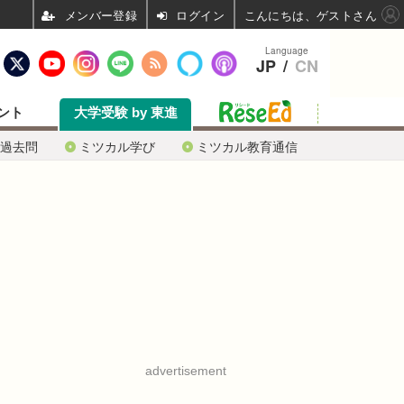
ログイン
こんにちは、ゲストさん
Language
JP
/
CN
ント
大学受験 by 東進
過去問
ミツカル学び
ミツカル教育通信
advertisement