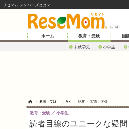
リセマム メンバーズ
ホーム
教育・受験
国
未就学児
小学生
ホーム
›
教育・受験
›
小学生
›
記事
›
写真・画像
教育・受験
小学生
読者目線のユニークな疑問