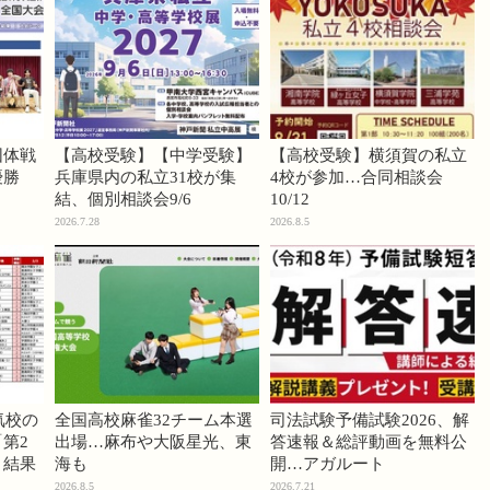
団体戦
【高校受験】【中学受験】
【高校受験】横須賀の私立
優勝
兵庫県内の私立31校が集
4校が参加…合同相談会
結、個別相談会9/6
10/12
2026.7.28
2026.8.5
気校の
全国高校麻雀32チーム本選
司法試験予備試験2026、解
第2
出場…麻布や大阪星光、東
答速報＆総評動画を無料公
」結果
海も
開…アガルート
2026.8.5
2026.7.21