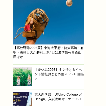
【高校野球2026夏】東海大甲府・健大高崎・有
明・長崎日大が勝利…第4日は遊学館vs青森山
田ほか
【夏休み2026】すぐ行けるイベ
ント情報おまとめ便＜8/9-15開催
＞
東大新学部「UTokyo College of
Design」入試攻略セミナー9/27