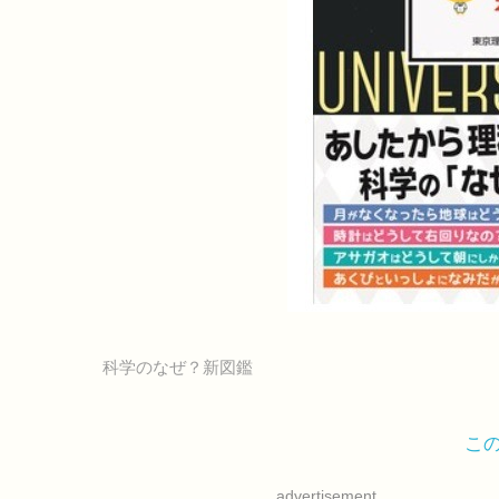
科学のなぜ？新図鑑
こ
advertisement