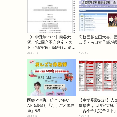
【中学受験2027】四谷大
高校囲碁全国大会、
塚、第2回合不合判定テス
は灘・南山女子部が
ト（7/5実施）偏差値…筑駒
74・桜蔭70＜PR＞
2026.7.10
2026.8.5
医療✕消防、縫合デモや
【中学受験2027】人
AED講習も「おしごと体験
併願先は…四谷大塚「
博」9/5
回合不合判定テスト
2026.8.6
2026.7.16