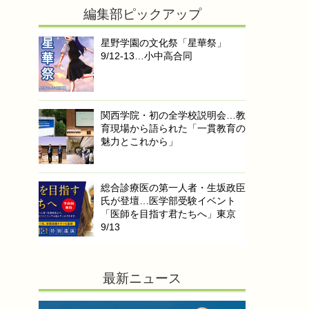
編集部ピックアップ
星野学園の文化祭「星華祭」
9/12-13…小中高合同
関西学院・初の全学校説明会…教
育現場から語られた「一貫教育の
魅力とこれから」
総合診療医の第一人者・生坂政臣
氏が登壇…医学部受験イベント
「医師を目指す君たちへ」東京
9/13
最新ニュース