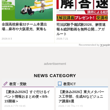
全国高校麻雀32チーム本選出
司法試験予備試験2026、解答速
場…麻布や大阪星光、東海も
報＆総評動画を無料公開…アガ
ルート
2026.8.5
2026.7.21
Recommended by
advertisement
NEWS CATEGORY
教育・受験
教育ICT
【夏休み2026】すぐ行けるイ
【夏休み2026】東大メタバー
ベント情報おまとめ便＜8/9-
ス工学部、生成AIなどジュニ
15開催＞
ア講座6選
2026.8.7 Fri 19:45
2026.7.30 Thu 11:15