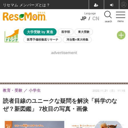
リセマム メンバーズ
Language
JP
/
CN
menu
search
大学受験 by 東進
医学部
東大受験
医専予備校徹底リサーチ
河合塾×東大特集
親子で考える大学選び
高校受験
中学受験
小学校受験
advertisement
共通テスト
夏休み
8月開催学校説明会・相談会
8月開催イベント・WS
全国公立高校 過去問
人気記事
自由研究教材（小学生向け）
自由研究教材（中学生向け）
ランキング
教育・受験
小学生
2022.11.21（月） 11:15
読者目線のユニークな疑問を解決「科学のな
ぜ？新図鑑」 7枚目の写真・画像