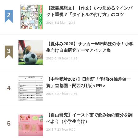
【読書感想文】【作文】いつ決める？インパ
クト重視？「タイトルの付け方」のコツ
2021.8.2 Mon 12:15
【夏休み2026】サッカーW杯熱狂の今！小学
生向け自由研究テーマアイデア集
2026.6.15 Mon 11:15
【中学受験2027】日能研「予想R4偏差値一
覧」首都圏・関西7月版＜PR＞
2026.7.27 Mon 13:46
【自由研究】イースト菌で飲み物の糖分を調
べよう（小学生向け）
2018.7.23 Mon 9:00