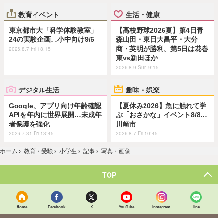
教育イベント
生活・健康
東京都市大「科学体験教室」
【高校野球2026夏】第4日青
24の実験企画…小中向け9/6
森山田・東日大昌平・大分
商・英明が勝利、第5日は花巻
2026.8.7 Fri 18:15
東vs新田ほか
2026.8.9 Sun 9:15
デジタル生活
趣味・娯楽
Google、アプリ向け年齢確認
【夏休み2026】魚に触れて学
APIを年内に世界展開…未成年
ぶ「おさかな」イベント8/8…
者保護を強化
川崎市
2026.7.31 Fri 13:45
2026.8.7 Fri 10:45
ホーム
›
教育・受験
›
小学生
›
記事
›
写真・画像
TOP
Home
Facebook
X
YouTube
Instagram
line