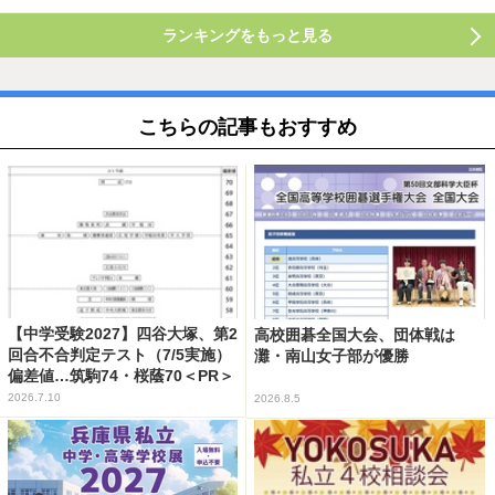
ランキングをもっと見る
こちらの記事もおすすめ
【中学受験2027】四谷大塚、第2
高校囲碁全国大会、団体戦は
回合不合判定テスト（7/5実施）
灘・南山女子部が優勝
偏差値…筑駒74・桜蔭70＜PR＞
2026.7.10
2026.8.5