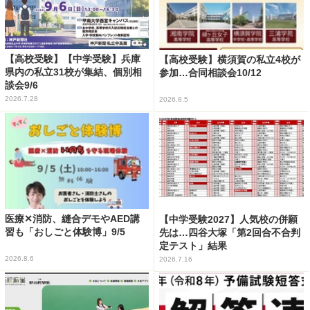
【高校受験】【中学受験】兵庫
【高校受験】横須賀の私立4校が
県内の私立31校が集結、個別相
参加…合同相談会10/12
談会9/6
2026.7.28
2026.8.5
医療✕消防、縫合デモやAED講
【中学受験2027】人気校の併願
習も「おしごと体験博」9/5
先は…四谷大塚「第2回合不合判
定テスト」結果
2026.8.6
2026.7.16