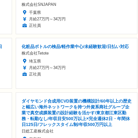
株式会社SNJAPAN
千葉県
月給27万円～34万円
正社員
日
化粧品ボトルの検品/軽作業中心/未経験歓迎/日払い対応
株式会社Tetote
埼玉県
月給27万円～34万円
正社員
ダイヤモンド合成用CVD装置の機構設計/60年以上の歴史
と幅広い海外ネットワークを持つ外資系商社グループ企
業で真空成膜装置の設計経験を活かす/東京都江東区勤
務・転勤なし/年収目安500万以上×完全週休2日・年間休
日125日/フレックスタイム制/年収500万円以上
日総工産株式会社