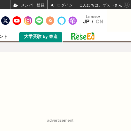
ログイン
こんにちは、ゲストさん
Language
JP
/
CN
ント
大学受験 by 東進
advertisement