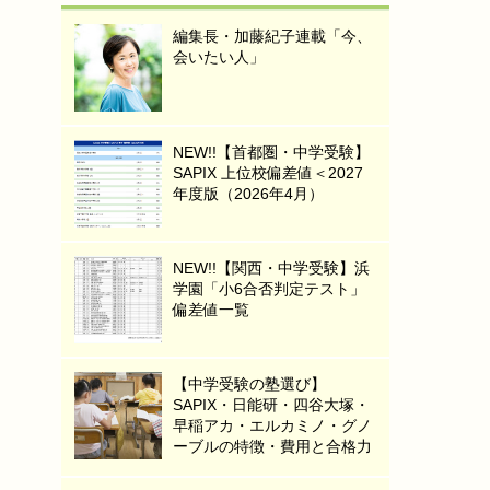
編集長・加藤紀子連載「今、
会いたい人」
NEW!!【首都圏・中学受験】
SAPIX 上位校偏差値＜2027
年度版（2026年4月）
NEW!!【関西・中学受験】浜
学園「小6合否判定テスト」
偏差値一覧
【中学受験の塾選び】
SAPIX・日能研・四谷大塚・
早稲アカ・エルカミノ・グノ
ーブルの特徴・費用と合格力