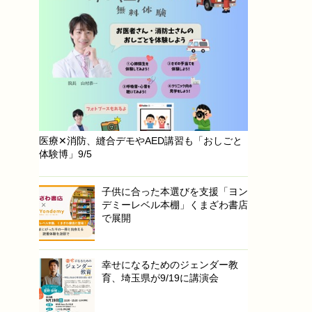
医療✕消防、縫合デモやAED講習も「おしごと
体験博」9/5
子供に合った本選びを支援「ヨン
デミーレベル本棚」くまざわ書店
で展開
幸せになるためのジェンダー教
育、埼玉県が9/19に講演会