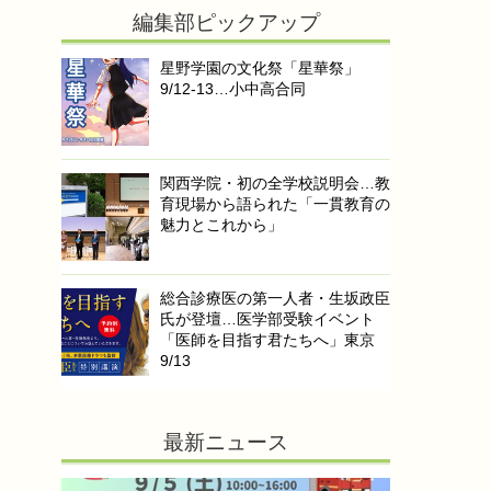
編集部ピックアップ
星野学園の文化祭「星華祭」
9/12-13…小中高合同
関西学院・初の全学校説明会…教
育現場から語られた「一貫教育の
魅力とこれから」
総合診療医の第一人者・生坂政臣
氏が登壇…医学部受験イベント
「医師を目指す君たちへ」東京
9/13
最新ニュース