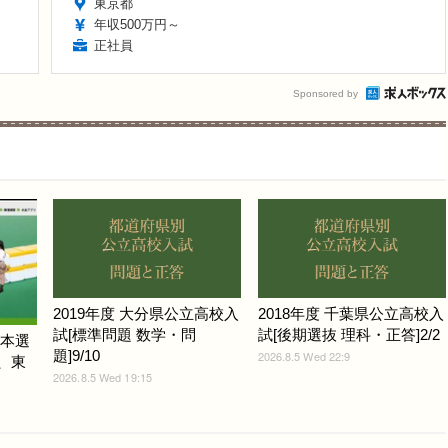
東京都
年収500万円～
正社員
Sponsored by
2019年度 大分県公立高校入
2018年度 千葉県公立高校入
試[標準問題 数学・問
試[後期選抜 理科・正答]2/2
ム本選
題]9/10
2026.8.5 Wed 22:9
光、東
2026.8.5 Wed 19:15