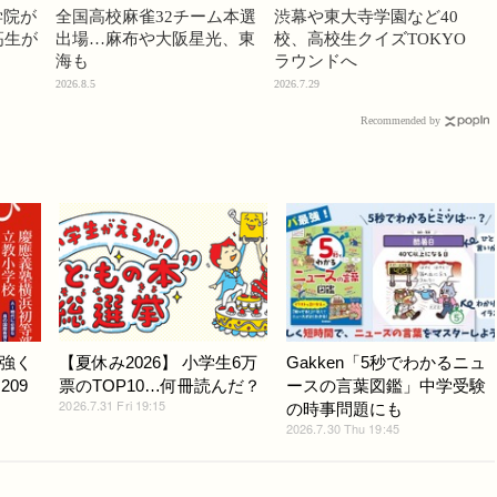
学院が
全国高校麻雀32チーム本選
渋幕や東大寺学園など40
高生が
出場…麻布や大阪星光、東
校、高校生クイズTOKYO
海も
ラウンドへ
2026.8.5
2026.7.29
Recommended by
強く
【夏休み2026】 小学生6万
Gakken「5秒でわかるニュ
209
票のTOP10…何冊読んだ？
ースの言葉図鑑」中学受験
2026.7.31 Fri 19:15
の時事問題にも
2026.7.30 Thu 19:45