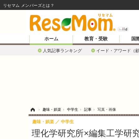
リセマム メンバーズ
ホーム
教育・受験
国
人気記事ランキング
イード・アワード（
ホーム
›
趣味・娯楽
›
中学生
›
記事
›
写真・画像
趣味・娯楽
中学生
理化学研究所×編集工学研究所