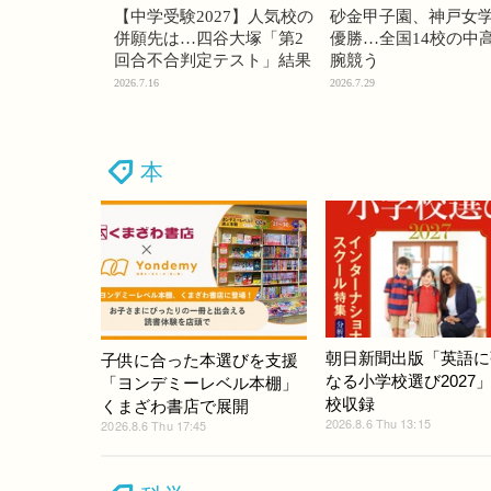
【中学受験2027】人気校の
砂金甲子園、神戸女
併願先は…四谷大塚「第2
優勝…全国14校の中
回合不合判定テスト」結果
腕競う
2026.7.16
2026.7.29
本
朝日新聞出版「英語に
子供に合った本選びを支援
なる小学校選び2027」
「ヨンデミーレベル本棚」
校収録
くまざわ書店で展開
2026.8.6 Thu 13:15
2026.8.6 Thu 17:45