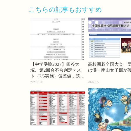
こちらの記事もおすすめ
【中学受験2027】四谷大
高校囲碁全国大会、
塚、第2回合不合判定テス
は灘・南山女子部が
ト（7/5実施）偏差値…筑駒
74・桜蔭70＜PR＞
2026.7.10
2026.8.5