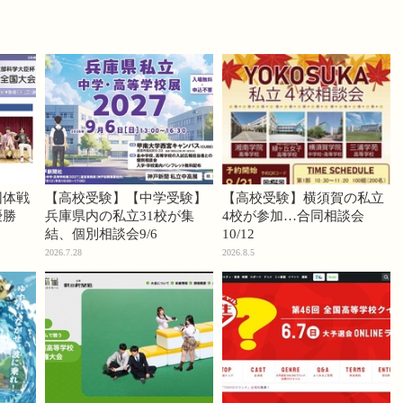
団体戦
【高校受験】【中学受験】
【高校受験】横須賀の私立
優勝
兵庫県内の私立31校が集
4校が参加…合同相談会
結、個別相談会9/6
10/12
2026.7.28
2026.8.5