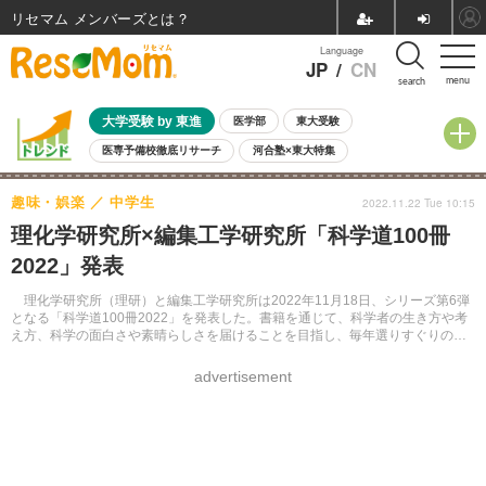
リセマム メンバーズ
Language
JP
/
CN
menu
search
大学受験 by 東進
医学部
東大受験
医専予備校徹底リサーチ
河合塾×東大特集
親子で考える大学選び
高校受験
中学受験
小学校受験
趣味・娯楽
中学生
2022.11.22 Tue 10:15
共通テスト
夏休み
8月開催学校説明会・相談会
理化学研究所×編集工学研究所「科学道100冊
8月開催イベント・WS
全国公立高校 過去問
人気記事
2022」発表
自由研究教材（小学生向け）
自由研究教材（中学生向け）
ランキング
理化学研究所（理研）と編集工学研究所は2022年11月18日、シリーズ第6弾
となる「科学道100冊2022」を発表した。書籍を通じて、科学者の生き方や考
え方、科学の面白さや素晴らしさを届けることを目指し、毎年選りすぐりの
100冊を紹介している。
advertisement