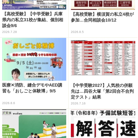
【高校受験】【中学受験】兵庫
【高校受験】横須賀の私立4校が
県内の私立31校が集結、個別相
参加…合同相談会10/12
談会9/6
2026.7.28
2026.8.5
医療✕消防、縫合デモやAED講
【中学受験2027】人気校の併願
習も「おしごと体験博」9/5
先は…四谷大塚「第2回合不合判
定テスト」結果
2026.8.6
2026.7.16