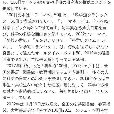
し、100冊すべての紹介文や理研の研究者の推薦コメントを
掲載している。
100冊の本は「テーマ本」50冊と、「科学道クラシック
ス」50冊で構成されている。「テーマ本」とは、今が旬な
科学トピック等3つの軸で選出。毎年異なる角度で本を選
び、科学の多様な面白さを伝えている。2022のテーマは、
「情報の世紀」「光を追いかけて」「科学史タイムトラベ
ル」。「科学道クラシックス」は、時代を経ても古びない
良書として選んだオールタイム・ベスト50。2019年の選書
会議で選出されて以来定番となっている50冊。
2017年に始まった「科学道100冊」プロジェクトは、全
国の書店・図書館・教育機関でフェアを展開し、多くの人
に科学の良書との出会いを提供してきた。2019年からは中
学生・高校生を中心とした幅広い層に対して、科学の多様
な魅力を継続的に伝えるべく、毎年恒例の企画としてリス
タートしている。
2022年は11月19日から順次、全国の公共図書館、教育機
関、大型書店等で「科学道100冊2022」のフェアを開催す