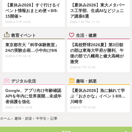
【夏休み2026】すぐ行けるイ
【夏休み2026】東大メタバー
ベント情報おまとめ便＜8/9-
ス工学部、生成AIなどジュニ
15開催＞
ア講座6選
2026.8.7 Fri 19:45
2026.7.30 Thu 11:15
教育イベント
生活・健康
東京都市大「科学体験教室」
【高校野球2026夏】第3日朝
24の実験企画…小中向け9/6
の部は東海大甲府が勝利、午
後の部で八幡商と健大高崎が
2026.8.7 Fri 18:15
激突
2026.8.7 Fri 12:45
デジタル生活
趣味・娯楽
Google、アプリ向け年齢確認
【夏休み2026】魚に触れて学
APIを年内に世界展開…未成年
ぶ「おさかな」イベント8/8…
者保護を強化
川崎市
2026.7.31 Fri 13:45
2026.8.7 Fri 10:45
ホーム
›
趣味・娯楽
›
中学生
›
記事