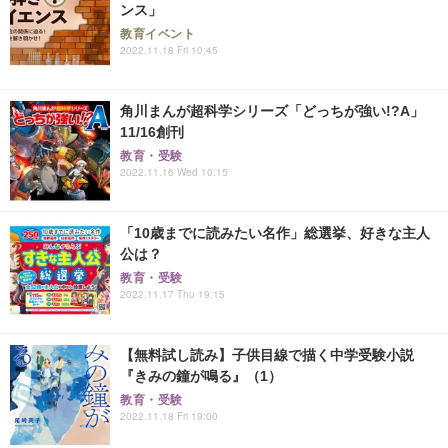
ンス」
教育イベント
2022.11.18 Fri 10:45
角川まんが超科学シリーズ「どっちが強い!?A」
11/16創刊
教育・受験
2022.11.16 Wed 10:15
「10歳までに読みたい名作」総選挙、好きな主人
公は？
教育・受験
2022.11.17 Thu 19:15
【無料試し読み】子供目線で描く中学受験小説
『きみの鐘が鳴る』（1）
教育・受験
2022.11.18 Fri 19:00