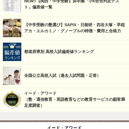
NEW!!【関西・中学受験】浜学園「小6合否判定テス
ト」偏差値一覧
【中学受験の塾選び】SAPIX・日能研・四谷大塚・早稲
アカ・エルカミノ・グノーブルの特徴・費用と合格力
都道府県別 高校入試偏差値ランキング
全国公立高校入試（過去入試問題・正答）
イード・アワード
（塾・通信教育・英語教育などの教育サービスの顧客満
足度調査）
イード・アワード