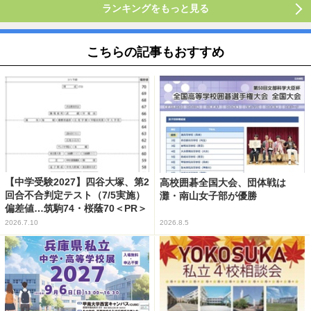
ランキングをもっと見る
こちらの記事もおすすめ
【中学受験2027】四谷大塚、第2
高校囲碁全国大会、団体戦は
回合不合判定テスト（7/5実施）
灘・南山女子部が優勝
偏差値…筑駒74・桜蔭70＜PR＞
2026.7.10
2026.8.5