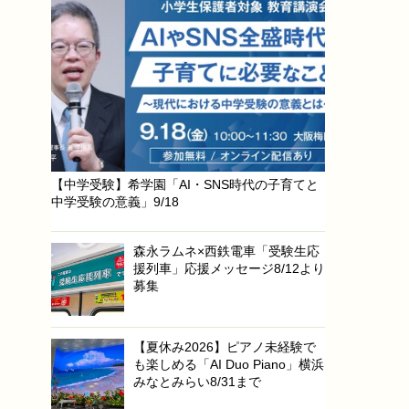
【中学受験】希学園「AI・SNS時代の子育てと
中学受験の意義」9/18
森永ラムネ×西鉄電車「受験生応
援列車」応援メッセージ8/12より
募集
【夏休み2026】ピアノ未経験で
も楽しめる「AI Duo Piano」横浜
みなとみらい8/31まで