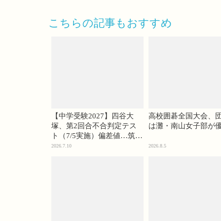
こちらの記事もおすすめ
【中学受験2027】四谷大
高校囲碁全国大会、
塚、第2回合不合判定テス
は灘・南山女子部が
ト（7/5実施）偏差値…筑駒
74・桜蔭70＜PR＞
2026.7.10
2026.8.5