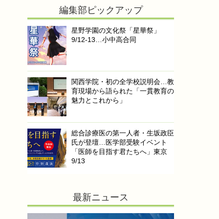
編集部ピックアップ
星野学園の文化祭「星華祭」
9/12-13…小中高合同
関西学院・初の全学校説明会…教
育現場から語られた「一貫教育の
魅力とこれから」
総合診療医の第一人者・生坂政臣
氏が登壇…医学部受験イベント
「医師を目指す君たちへ」東京
9/13
最新ニュース