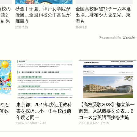
気校の
砂金甲子園、神戸女学院が
全国高校麻雀32チーム本選
第2
優勝…全国14校の中高生が
出場…麻布や大阪星光、東
」結果
腕競う
海も
2026.7.29
2026.8.5
Recommended by
みなと
東京都、2027年度使用教科
【高校受験2028】都立第一
算数
書を採択…小・中学校は前
商業、入試概要を公表…IB
年度と同一
コースは英語面接を実施
2026.8.3 Mon 17:45
2026.8.3 Mon 17:15