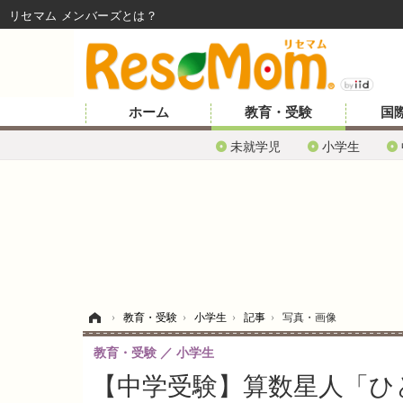
リセマム メンバーズ
ホーム
教育・受験
国
未就学児
小学生
ホーム
›
教育・受験
›
小学生
›
記事
›
写真・画像
教育・受験
小学生
【中学受験】算数星人「ひ