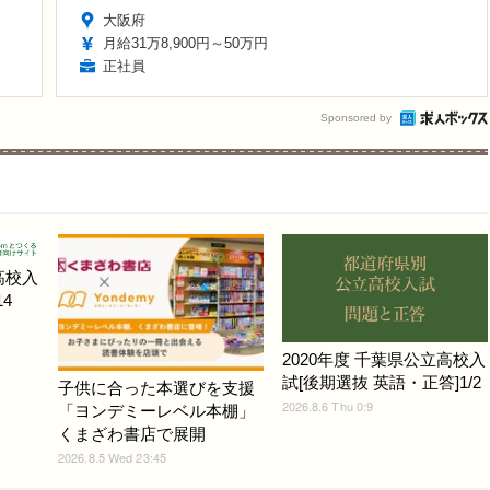
大阪府
月給31万8,900円～50万円
正社員
Sponsored by
高校入
4
2020年度 千葉県公立高校入
試[後期選抜 英語・正答]1/2
子供に合った本選びを支援
2026.8.6 Thu 0:9
「ヨンデミーレベル本棚」
くまざわ書店で展開
2026.8.5 Wed 23:45