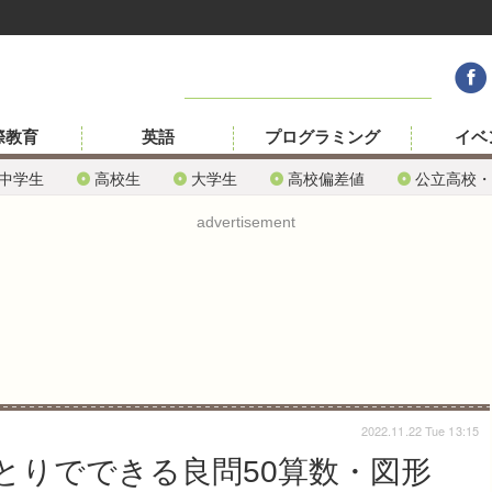
際教育
英語
プログラミング
イベ
中学生
高校生
大学生
高校偏差値
公立高校・
advertisement
2022.11.22 Tue 13:15
とりでできる良問50算数・図形