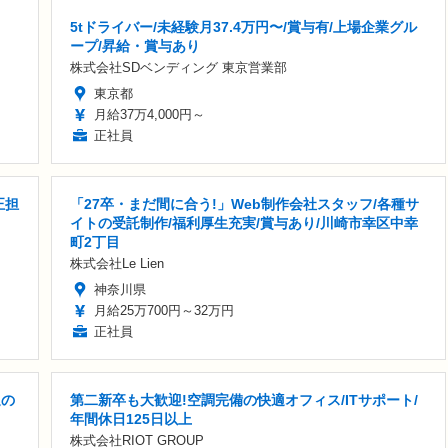
る
5tドライバー/未経験月37.4万円〜/賞与有/上場企業グル
ープ/昇給・賞与あり
株式会社SDベンディング 東京営業部
東京都
月給37万4,000円～
正社員
正担
「27卒・まだ間に合う!」Web制作会社スタッフ/各種サ
イトの受託制作/福利厚生充実/賞与あり/川崎市幸区中幸
町2丁目
株式会社Le Lien
神奈川県
月給25万700円～32万円
正社員
迎の
第二新卒も大歓迎!空調完備の快適オフィス/ITサポート/
年間休日125日以上
株式会社RIOT GROUP