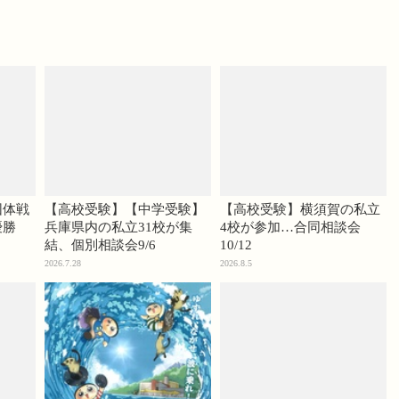
団体戦
【高校受験】【中学受験】
【高校受験】横須賀の私立
優勝
兵庫県内の私立31校が集
4校が参加…合同相談会
結、個別相談会9/6
10/12
2026.7.28
2026.8.5