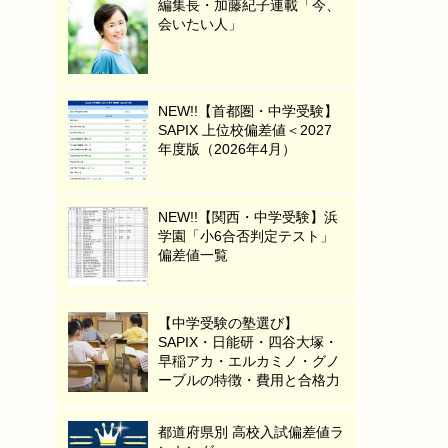
編集長・加藤紀子連載「今、
会いたい人」
NEW!!【首都圏・中学受験】
SAPIX 上位校偏差値＜2027
年度版（2026年4月）
NEW!!【関西・中学受験】浜
学園「小6合否判定テスト」
偏差値一覧
【中学受験の塾選び】
SAPIX・日能研・四谷大塚・
早稲アカ・エルカミノ・グノ
ーブルの特徴・費用と合格力
都道府県別 高校入試偏差値ラ