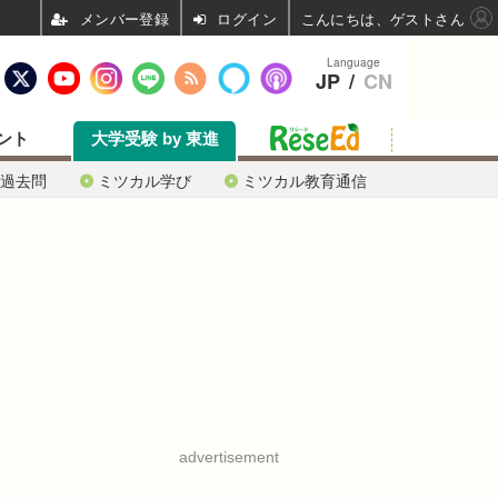
ログイン
こんにちは、ゲストさん
Language
JP
/
CN
ント
大学受験 by 東進
過去問
ミツカル学び
ミツカル教育通信
advertisement