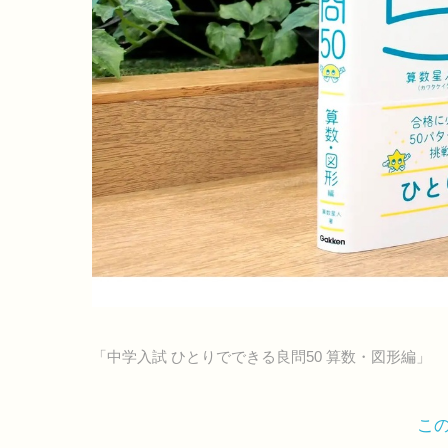
「中学入試 ひとりでできる良問50 算数・図形編」
こ