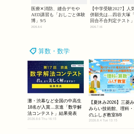
医療✕消防、縫合デモや
【中学受験2027】人
AED講習も「おしごと体験
併願先は…四谷大塚「
博」9/5
回合不合判定テスト
2026.8.6
2026.7.16
算数・数学
灘・渋幕など全国の中高生
【夏休み2026】三菱
18名が入賞…京進「数学解
みらい技術館、理科・
法コンテスト」結果発表
のふしぎ教室8/8
2026.8.6 Thu 16:15
2026.8.4 Tue 13:15