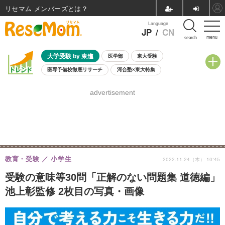
リセマム メンバーズ
Language
JP
/
CN
menu
search
大学受験 by 東進
医学部
東大受験
医専予備校徹底リサーチ
河合塾×東大特集
親子で考える大学選び
高校受験
中学受験
小学校受験
advertisement
共通テスト
夏休み
8月開催学校説明会・相談会
8月開催イベント・WS
全国公立高校 過去問
人気記事
自由研究教材（小学生向け）
自由研究教材（中学生向け）
ランキング
教育・受験
小学生
2022.11.24（木） 10:45
受験の意味等30問「正解のない問題集 道徳編」
池上彰監修 2枚目の写真・画像