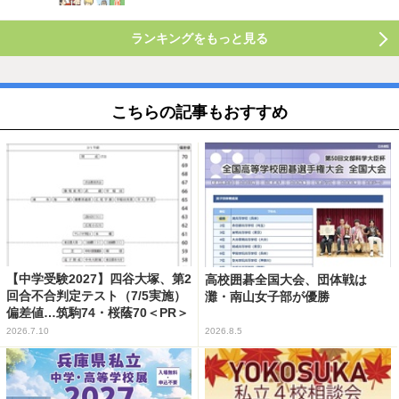
ランキングをもっと見る
こちらの記事もおすすめ
【中学受験2027】四谷大塚、第2
高校囲碁全国大会、団体戦は
回合不合判定テスト（7/5実施）
灘・南山女子部が優勝
偏差値…筑駒74・桜蔭70＜PR＞
2026.7.10
2026.8.5