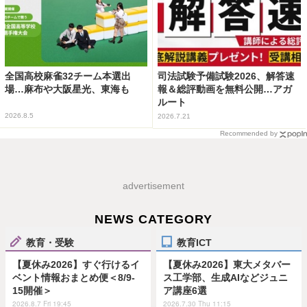
全国高校麻雀32チーム本選出
司法試験予備試験2026、解答速
場…麻布や大阪星光、東海も
報＆総評動画を無料公開…アガ
ルート
2026.8.5
2026.7.21
Recommended by
advertisement
NEWS CATEGORY
教育・受験
教育ICT
【夏休み2026】すぐ行けるイ
【夏休み2026】東大メタバー
ベント情報おまとめ便＜8/9-
ス工学部、生成AIなどジュニ
15開催＞
ア講座6選
2026.8.7 Fri 19:45
2026.7.30 Thu 11:15