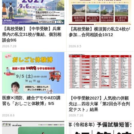
【高校受験】【中学受験】兵庫
【高校受験】横須賀の私立4校が
県内の私立31校が集結、個別相
参加…合同相談会10/12
談会9/6
2026.7.28
2026.8.5
医療✕消防、縫合デモやAED講
【中学受験2027】人気校の併願
習も「おしごと体験博」9/5
先は…四谷大塚「第2回合不合判
定テスト」結果
2026.8.6
2026.7.16