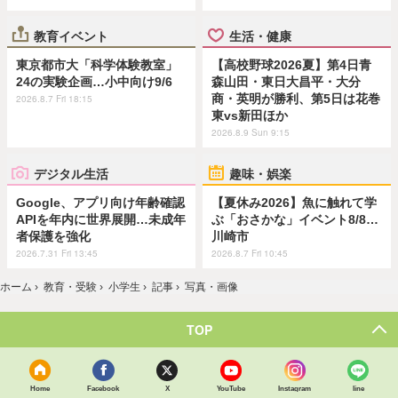
教育イベント
生活・健康
東京都市大「科学体験教室」
【高校野球2026夏】第4日青
24の実験企画…小中向け9/6
森山田・東日大昌平・大分
商・英明が勝利、第5日は花巻
2026.8.7 Fri 18:15
東vs新田ほか
2026.8.9 Sun 9:15
デジタル生活
趣味・娯楽
Google、アプリ向け年齢確認
【夏休み2026】魚に触れて学
APIを年内に世界展開…未成年
ぶ「おさかな」イベント8/8…
者保護を強化
川崎市
2026.7.31 Fri 13:45
2026.8.7 Fri 10:45
ホーム
›
教育・受験
›
小学生
›
記事
›
写真・画像
TOP
Home
Facebook
X
YouTube
Instagram
line