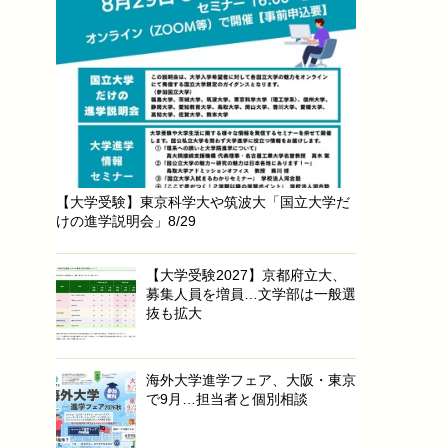
【大学受験】東京科学大や筑波大「国立大学だ
けの進学説明会」8/29
【大学受験2027】京都府立大、
募集人員を増員…文学部は一般選
抜も拡大
海外大学進学フェア、大阪・東京
で9月…担当者と個別相談