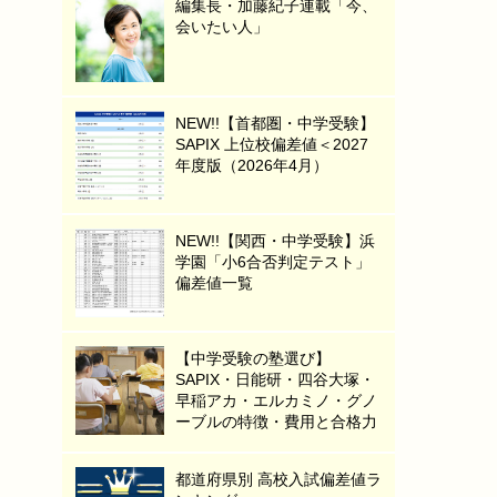
編集長・加藤紀子連載「今、
会いたい人」
NEW!!【首都圏・中学受験】
SAPIX 上位校偏差値＜2027
年度版（2026年4月）
NEW!!【関西・中学受験】浜
学園「小6合否判定テスト」
偏差値一覧
【中学受験の塾選び】
SAPIX・日能研・四谷大塚・
早稲アカ・エルカミノ・グノ
ーブルの特徴・費用と合格力
都道府県別 高校入試偏差値ラ