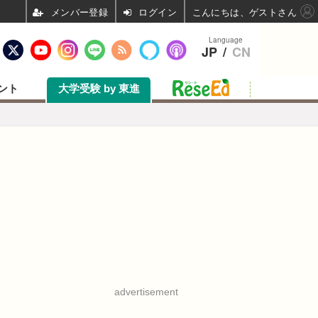
ログイン
こんにちは、ゲストさん
Language
JP
/
CN
ント
大学受験 by 東進
advertisement