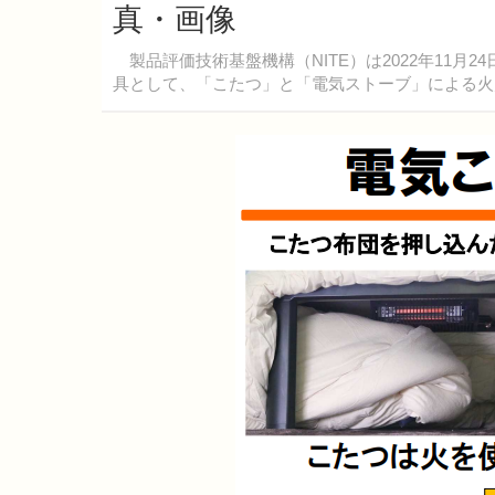
真・画像
製品評価技術基盤機構（NITE）は2022年11月
具として、「こたつ」と「電気ストーブ」による火