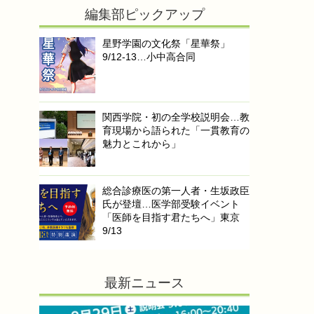
編集部ピックアップ
星野学園の文化祭「星華祭」
9/12-13…小中高合同
関西学院・初の全学校説明会…教
育現場から語られた「一貫教育の
魅力とこれから」
総合診療医の第一人者・生坂政臣
氏が登壇…医学部受験イベント
「医師を目指す君たちへ」東京
9/13
最新ニュース