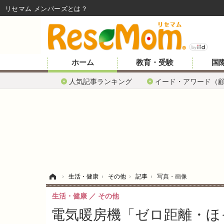
リセマム メンバーズ
ホーム
教育・受験
国
人気記事ランキング
イード・アワード（
ホーム
›
生活・健康
›
その他
›
記事
›
写真・画像
生活・健康
その他
電気暖房機「ゼロ距離・ほ