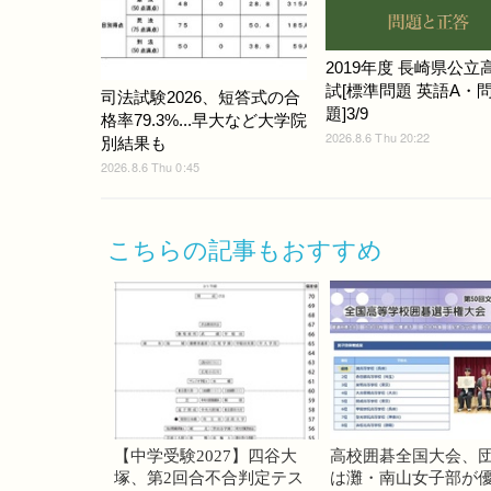
2019年度 長崎県公立
試[標準問題 英語A・
司法試験2026、短答式の合
題]3/9
格率79.3%...早大など大学院
2026.8.6 Thu 20:22
別結果も
2026.8.6 Thu 0:45
こちらの記事もおすすめ
【中学受験2027】四谷大
高校囲碁全国大会、
塚、第2回合不合判定テス
は灘・南山女子部が