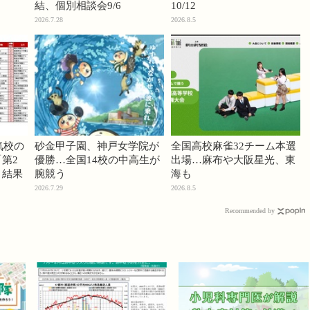
結、個別相談会9/6
10/12
2026.7.28
2026.8.5
気校の
砂金甲子園、神戸女学院が
全国高校麻雀32チーム本選
第2
優勝…全国14校の中高生が
出場…麻布や大阪星光、東
」結果
腕競う
海も
2026.7.29
2026.8.5
Recommended by