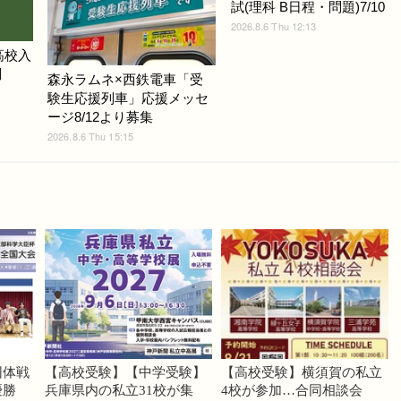
試(理科 B日程・問題)7/10
2026.8.6 Thu 12:13
高校入
問
森永ラムネ×西鉄電車「受
験生応援列車」応援メッセ
ージ8/12より募集
2026.8.6 Thu 15:15
団体戦
【高校受験】【中学受験】
【高校受験】横須賀の私立
優勝
兵庫県内の私立31校が集
4校が参加…合同相談会