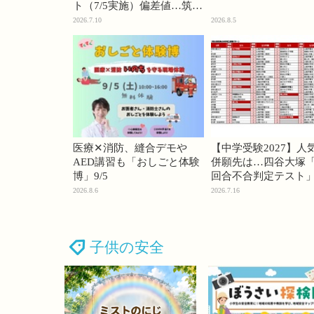
ト（7/5実施）偏差値…筑駒
74・桜蔭70＜PR＞
2026.7.10
2026.8.5
医療✕消防、縫合デモや
【中学受験2027】人
AED講習も「おしごと体験
併願先は…四谷大塚「
博」9/5
回合不合判定テスト
2026.8.6
2026.7.16
子供の安全