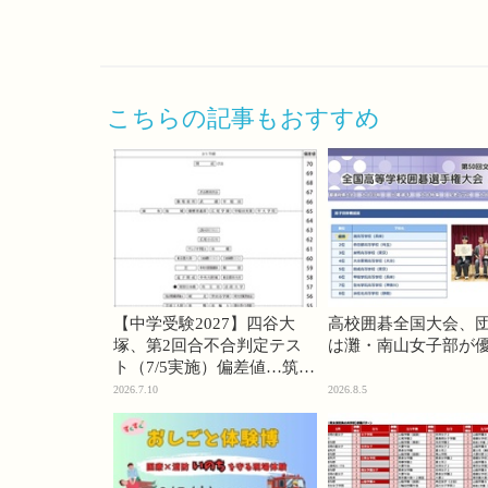
こちらの記事もおすすめ
【中学受験2027】四谷大
高校囲碁全国大会、
塚、第2回合不合判定テス
は灘・南山女子部が
ト（7/5実施）偏差値…筑駒
74・桜蔭70＜PR＞
2026.7.10
2026.8.5