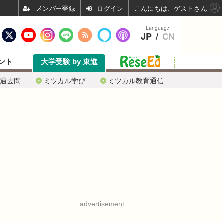
ログイン
こんにちは、ゲストさん
Language
JP
/
CN
ント
大学受験 by 東進
過去問
ミツカル学び
ミツカル教育通信
advertisement