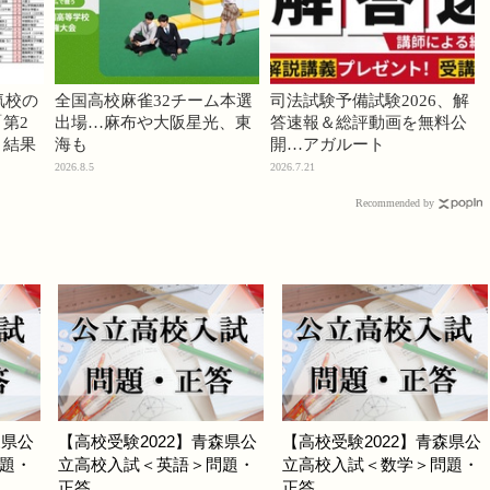
気校の
全国高校麻雀32チーム本選
司法試験予備試験2026、解
第2
出場…麻布や大阪星光、東
答速報＆総評動画を無料公
」結果
海も
開…アガルート
2026.8.5
2026.7.21
Recommended by
森県公
【高校受験2022】青森県公
【高校受験2022】青森県公
題・
立高校入試＜英語＞問題・
立高校入試＜数学＞問題・
正答
正答