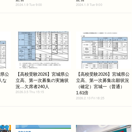
2024.1.9 Tue 9:00
2024.1.9 Tue 9:00
城県公
【高校受験2026】宮城県公
【高校受験2026】宮城県公
人な
立高、第一次募集の実施状
立高、第一次募集出願状況
況…欠席者240人
（確定）宮城一（普通）
2026.3.5 Thu 15:15
1.61倍
2026.2.13 Fri 18:25