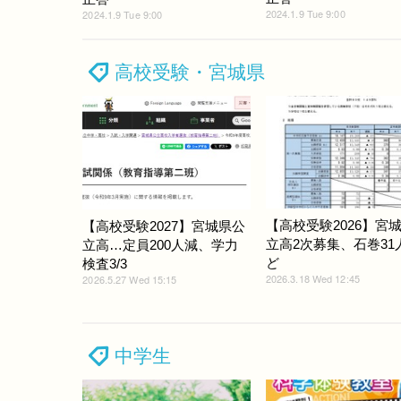
2024.1.9 Tue 9:00
2024.1.9 Tue 9:00
高校受験・宮城県
【高校受験2026】宮
【高校受験2027】宮城県公
立高2次募集、石巻31
立高…定員200人減、学力
ど
検査3/3
2026.3.18 Wed 12:45
2026.5.27 Wed 15:15
中学生