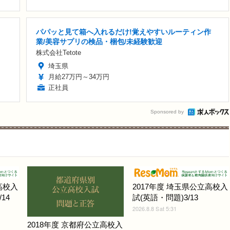
パパッと見て箱へ入れるだけ!覚えやすいルーティン作
業/美容サプリの検品・梱包/未経験歓迎
株式会社Tetote
埼玉県
月給27万円～34万円
正社員
Sponsored by
高校入
2017年度 埼玉県公立高校入
14
試(英語・問題)3/13
2026.8.8 Sat 5:31
2018年度 京都府公立高校入