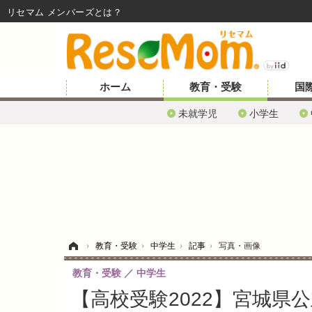
リセマム メンバーズ
ホーム
教育・受験
国
未就学児
小学生
ホーム
›
教育・受験
›
中学生
›
記事
›
写真・画像
教育・受験
中学生
【高校受験2022】宮城県