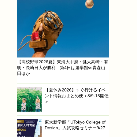
【高校野球2026夏】東海大甲府・健大高崎・有
明・長崎日大が勝利…第4日は遊学館vs青森山
田ほか
【夏休み2026】すぐ行けるイベ
ント情報おまとめ便＜8/9-15開催
＞
東大新学部「UTokyo College of
Design」入試攻略セミナー9/27