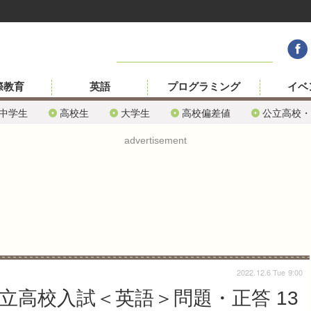
際教育
英語
プログラミング
イベ
中学生
高校生
大学生
高校偏差値
公立高校・
advertisement
2022.12.6 Tue 9:00
公立高校入試＜英語＞問題・正答 13