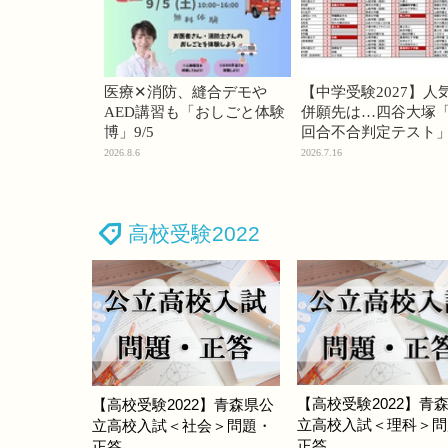
医療✕消防、縫合デモや
【中学受験2027】人
AED講習も「おしごと体験
併願先は…四谷大塚「
博」9/5
回合不合判定テスト
2026.8.6
2026.7.16
高校受験2022
【高校受験2022】青
【高校受験2022】青森県公
立高校入試＜理科＞問
立高校入試＜社会＞問題・
正答
正答