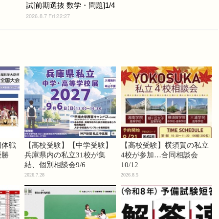
試[前期選抜 数学・問題]1/4
2026.8.7 Fri 22:27
団体戦
【高校受験】【中学受験】
【高校受験】横須賀の私立
優勝
兵庫県内の私立31校が集
4校が参加…合同相談会
結、個別相談会9/6
10/12
2026.7.28
2026.8.5