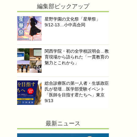
編集部ピックアップ
星野学園の文化祭「星華祭」
9/12-13…小中高合同
関西学院・初の全学校説明会…教
育現場から語られた「一貫教育の
魅力とこれから」
総合診療医の第一人者・生坂政臣
氏が登壇…医学部受験イベント
「医師を目指す君たちへ」東京
9/13
最新ニュース