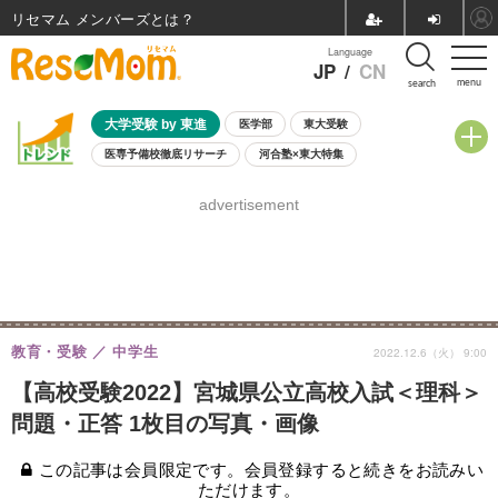
リセマム メンバーズ
Language
JP
/
CN
menu
search
大学受験 by 東進
医学部
東大受験
医専予備校徹底リサーチ
河合塾×東大特集
親子で考える大学選び
高校受験
中学受験
小学校受験
advertisement
共通テスト
夏休み
8月開催学校説明会・相談会
8月開催イベント・WS
全国公立高校 過去問
人気記事
自由研究教材（小学生向け）
自由研究教材（中学生向け）
ランキング
教育・受験
中学生
2022.12.6（火） 9:00
【高校受験2022】宮城県公立高校入試＜理科＞
問題・正答 1枚目の写真・画像
この記事は会員限定です。会員登録すると続きをお読みい
ただけます。