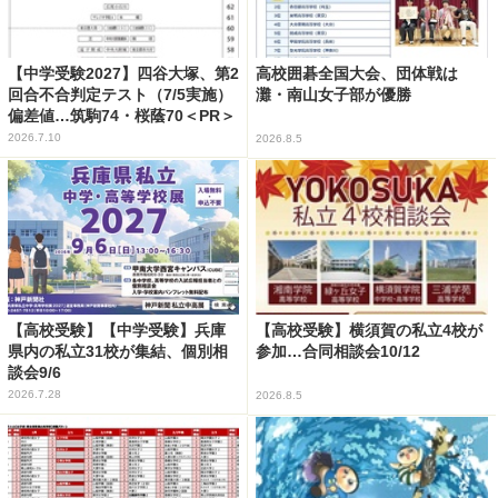
【中学受験2027】四谷大塚、第2
高校囲碁全国大会、団体戦は
回合不合判定テスト（7/5実施）
灘・南山女子部が優勝
偏差値…筑駒74・桜蔭70＜PR＞
2026.7.10
2026.8.5
【高校受験】【中学受験】兵庫
【高校受験】横須賀の私立4校が
県内の私立31校が集結、個別相
参加…合同相談会10/12
談会9/6
2026.7.28
2026.8.5