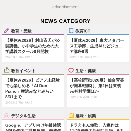
advertisement
NEWS CATEGORY
教育・受験
教育ICT
【夏休み2026】村山斉氏が公
【夏休み2026】東大メタバー
開講義、小中学生のための大
ス工学部、生成AIなどジュニ
学講義スクール9月開校
ア講座6選
2026.8.6 Thu 19:15
2026.7.30 Thu 11:15
教育イベント
生活・健康
【夏休み2026】ピアノ未経験
【高校野球2026夏】仙台育英
でも楽しめる「AI Duo
が開幕戦勝利、第2日は東筑
Piano」横浜みなとみらい
vs神村学園ほか
8/31まで
2026.8.5 Wed 20:32
2026.8.6 Thu 19:45
デジタル生活
趣味・娯楽
Google、アプリ向け年齢確認
ドラえもん短歌、入選作は
APIを年内に世界展開…未成年
11/20発売の新刊に収録…9/3