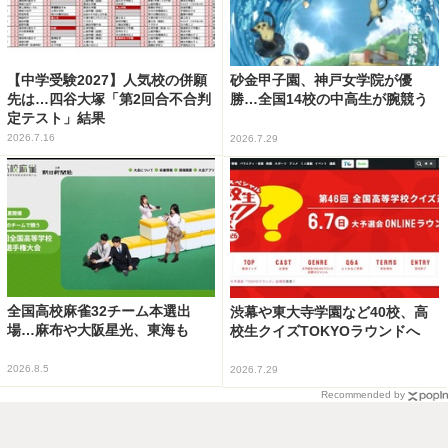
【中学受験2027】人気校の併願
砂金甲子園、神戸女学院が優
先は…四谷大塚「第2回合不合判
勝…全国14校の中高生が腕競う
定テスト」結果
2026.7.16
2026.7.29
全国高校麻雀32チーム本選出
渋幕や東大寺学園など40校、高
場…麻布や大阪星光、東海も
校生クイズTOKYOラウンドへ
2026.8.5
2026.7.29
Recommended by