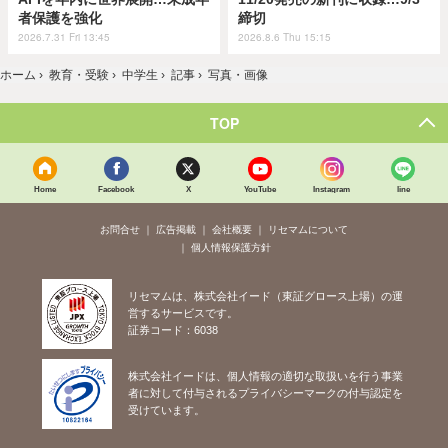
者保護を強化
締切
2026.7.31 Fri 13:45
2026.8.6 Thu 15:15
ホーム
›
教育・受験
›
中学生
›
記事
›
写真・画像
TOP
Home
Facebook
X
YouTube
Instagram
line
お問合せ
広告掲載
会社概要
リセマムについて
個人情報保護方針
リセマムは、株式会社イード（東証グロース上場）の運
営するサービスです。
証券コード：6038
株式会社イードは、個人情報の適切な取扱いを行う事業
者に対して付与されるプライバシーマークの付与認定を
受けています。