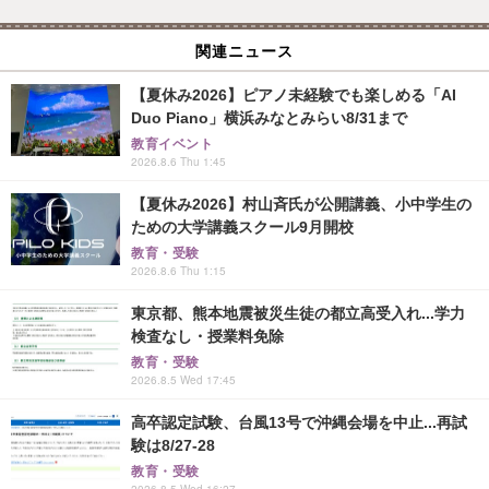
関連ニュース
【夏休み2026】ピアノ未経験でも楽しめる「AI
Duo Piano」横浜みなとみらい8/31まで
教育イベント
2026.8.6 Thu 1:45
【夏休み2026】村山斉氏が公開講義、小中学生の
ための大学講義スクール9月開校
教育・受験
2026.8.6 Thu 1:15
東京都、熊本地震被災生徒の都立高受入れ...学力
検査なし・授業料免除
教育・受験
2026.8.5 Wed 17:45
高卒認定試験、台風13号で沖縄会場を中止...再試
験は8/27-28
教育・受験
2026.8.5 Wed 16:27