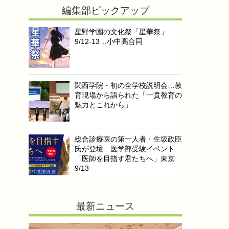
編集部ピックアップ
星野学園の文化祭「星華祭」
9/12-13…小中高合同
関西学院・初の全学校説明会…教
育現場から語られた「一貫教育の
魅力とこれから」
総合診療医の第一人者・生坂政臣
氏が登壇…医学部受験イベント
「医師を目指す君たちへ」東京
9/13
最新ニュース