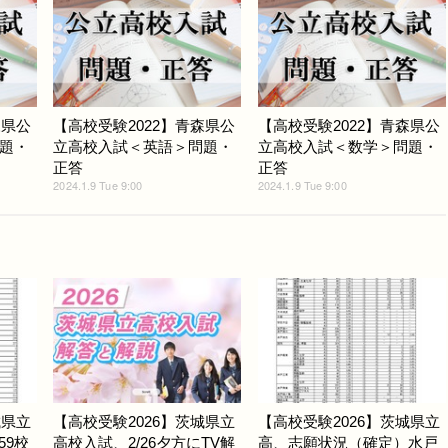
森県公
【高校受験2022】青森県公
【高校受験2022】青森県公
題・
立高校入試＜英語＞問題・
立高校入試＜数学＞問題・
正答
正答
2024.1.9 Tue 9:00
2024.1.9 Tue 9:00
城県立
【高校受験2026】茨城県立
【高校受験2026】茨城県立
59校
高校入試、2/26夕方にTV解
高、志願状況（確定）水戸