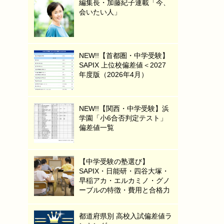
編集長・加藤紀子連載「今、
会いたい人」
NEW!!【首都圏・中学受験】
SAPIX 上位校偏差値＜2027
年度版（2026年4月）
NEW!!【関西・中学受験】浜
学園「小6合否判定テスト」
偏差値一覧
【中学受験の塾選び】
SAPIX・日能研・四谷大塚・
早稲アカ・エルカミノ・グノ
ーブルの特徴・費用と合格力
都道府県別 高校入試偏差値ラ