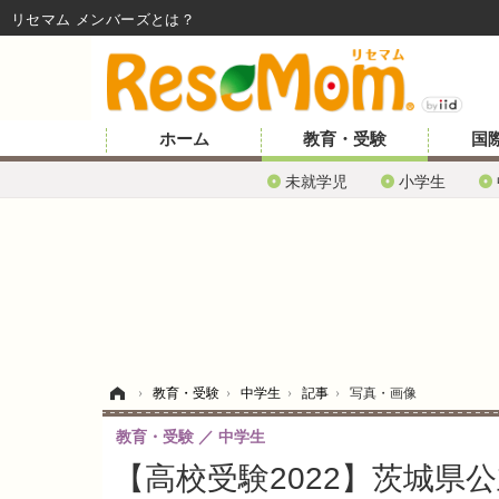
リセマム メンバーズ
ホーム
教育・受験
国
未就学児
小学生
ホーム
›
教育・受験
›
中学生
›
記事
›
写真・画像
教育・受験
中学生
【高校受験2022】茨城県