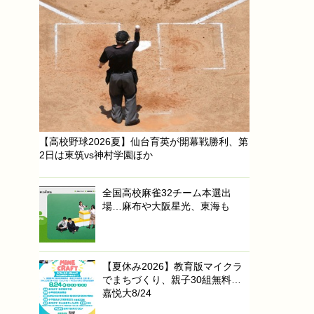
【高校野球2026夏】仙台育英が開幕戦勝利、第
2日は東筑vs神村学園ほか
全国高校麻雀32チーム本選出
場…麻布や大阪星光、東海も
【夏休み2026】教育版マイクラ
でまちづくり、親子30組無料…
嘉悦大8/24