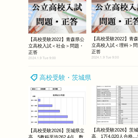
【高校受験2022】青
【高校受験2022】青森県公
立高校入試＜理科＞問
立高校入試＜社会＞問題・
正答
正答
2024.1.9 Tue 9:00
2024.1.9 Tue 9:00
高校受験・茨城県
【高校受験2026】茨
【高校受験2026】茨城県立
高、1万4,020人合格…
高、5教科平均262.4点…数