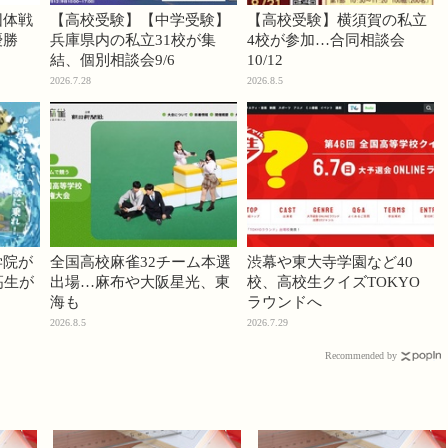
団体戦
【高校受験】【中学受験】
【高校受験】横須賀の私立
優勝
兵庫県内の私立31校が集
4校が参加…合同相談会
結、個別相談会9/6
10/12
2026.7.28
2026.8.5
学院が
全国高校麻雀32チーム本選
渋幕や東大寺学園など40
高生が
出場…麻布や大阪星光、東
校、高校生クイズTOKYO
海も
ラウンドへ
2026.8.5
2026.7.29
Recommended by