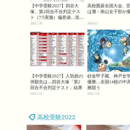
【中学受験2027】四谷大
高校囲碁全国大会、
塚、第2回合不合判定テス
は灘・南山女子部が
ト（7/5実施）偏差値…筑駒
74・桜蔭70＜PR＞
2026.7.10
2026.8.5
【中学受験2027】人気校の
砂金甲子園、神戸女
併願先は…四谷大塚「第2
優勝…全国14校の中
回合不合判定テスト」結果
腕競う
2026.7.16
2026.7.29
高校受験2022