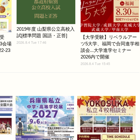
2019年度 山梨県公立高校入
試[標準問題 国語・正答]
受
【大学受験】リベラルアー
2026.8.4 Tue 17:46
3会場
ツ5大学、福岡で合同進学相
-23
談会...大学進学セミナー
2026内で開催
2026.8.4 Tue 15:45