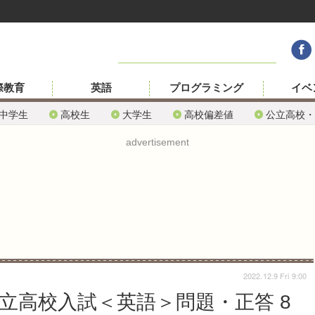
際教育
英語
プログラミング
イベ
中学生
高校生
大学生
高校偏差値
公立高校・
advertisement
2022.12.9 Fri 9:00
公立高校入試＜英語＞問題・正答 8