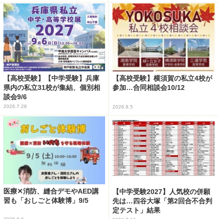
【高校受験】【中学受験】兵庫
【高校受験】横須賀の私立4校が
県内の私立31校が集結、個別相
参加…合同相談会10/12
談会9/6
2026.7.28
2026.8.5
医療✕消防、縫合デモやAED講
【中学受験2027】人気校の併願
習も「おしごと体験博」9/5
先は…四谷大塚「第2回合不合判
定テスト」結果