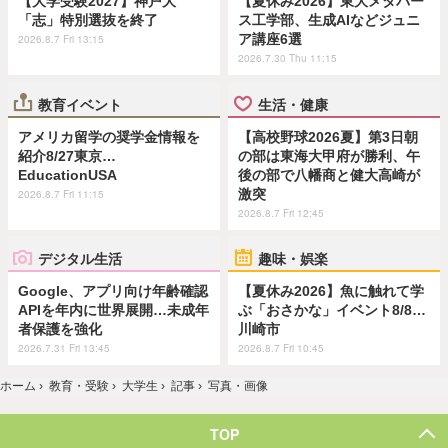
【大学受験2027】神戸大
【夏休み2026】東大メタバー
「志」特別選抜を終了
ス工学部、生成AIなどジュニ
ア講座6選
2026.8.7 Fri 13:15
2026.7.30 Thu 11:15
教育イベント
生活・健康
アメリカ留学の奨学金情報を
【高校野球2026夏】第3日朝
紹介8/27東京…
の部は東海大甲府が勝利、午
EducationUSA
後の部で八幡商と健大高崎が
激突
2026.8.7 Fri 11:15
2026.8.7 Fri 12:45
デジタル生活
趣味・娯楽
Google、アプリ向け年齢確認
【夏休み2026】魚に触れて学
APIを年内に世界展開…未成年
ぶ「おさかな」イベント8/8…
者保護を強化
川崎市
2026.7.31 Fri 13:45
2026.8.7 Fri 10:45
ホーム
›
教育・受験
›
大学生
›
記事
›
写真・画像
TOP