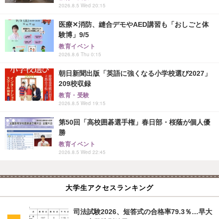
2026.8.5 Wed 20:15
医療✕消防、縫合デモやAED講習も「おしごと体
験博」9/5
教育イベント
2026.8.6 Thu 0:15
朝日新聞出版「英語に強くなる小学校選び2027」
209校収録
教育・受験
2026.8.5 Wed 19:15
第50回「高校囲碁選手権」春日部・桜蔭が個人優
勝
教育イベント
2026.8.5 Wed 22:45
大学生アクセスランキング
司法試験2026、短答式の合格率79.3％…早大