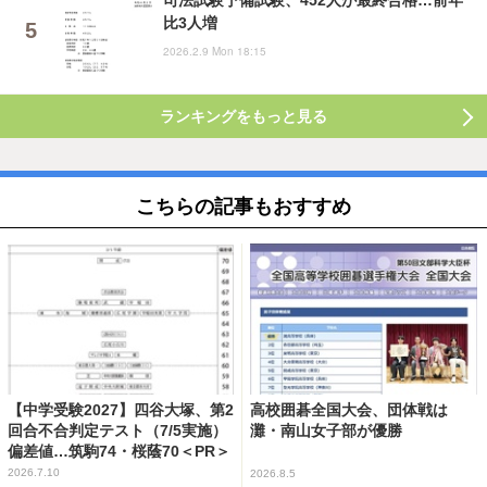
比3人増
2026.2.9 Mon 18:15
ランキングをもっと見る
こちらの記事もおすすめ
【中学受験2027】四谷大塚、第2
高校囲碁全国大会、団体戦は
回合不合判定テスト（7/5実施）
灘・南山女子部が優勝
偏差値…筑駒74・桜蔭70＜PR＞
2026.7.10
2026.8.5