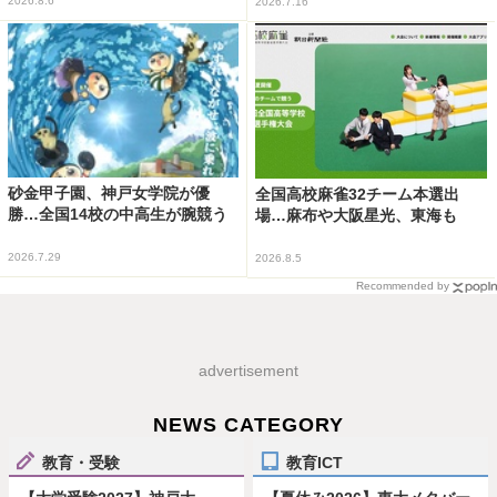
2026.8.6
2026.7.16
砂金甲子園、神戸女学院が優
全国高校麻雀32チーム本選出
勝…全国14校の中高生が腕競う
場…麻布や大阪星光、東海も
2026.7.29
2026.8.5
Recommended by
advertisement
NEWS CATEGORY
教育・受験
教育ICT