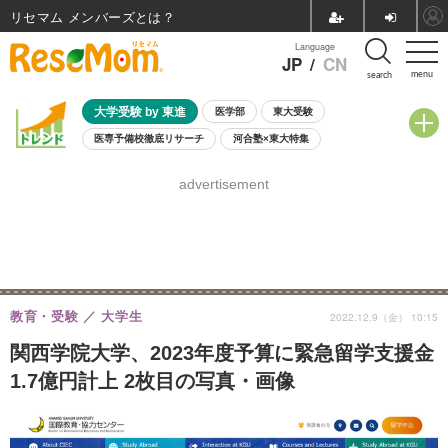
リセマム メンバーズ
Language
JP
/
CN
menu
search
大学受験 by 東進
医学部
東大受験
医専予備校徹底リサーチ
河合塾×東大特集
親子で考える大学選び
高校受験
中学受験
小学校受験
advertisement
共通テスト
夏休み
8月開催学校説明会・相談会
8月開催イベント・WS
全国公立高校 過去問
人気記事
自由研究教材（小学生向け）
自由研究教材（中学生向け）
ランキング
教育・受験
大学生
2022.12.9（金） 10:15
関西学院大学、2023年度予算に緊急留学支援金
1.7億円計上 2枚目の写真・画像