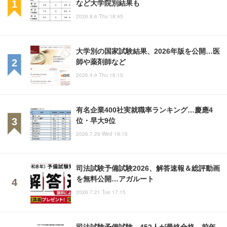
など大学院別結果も
2026.8.6 Thu 18:45
大学別の国家試験結果、2026年版を公開…医
師や薬剤師など
2026.4.9 Thu 16:15
有名企業400社実就職率ランキング…慶應4
位・早大9位
2026.7.29 Wed 19:15
司法試験予備試験2026、解答速報＆総評動画
を無料公開…アガルート
2026.7.21 Tue 17:15
司法試験予備試験、452人が最終合格…前年