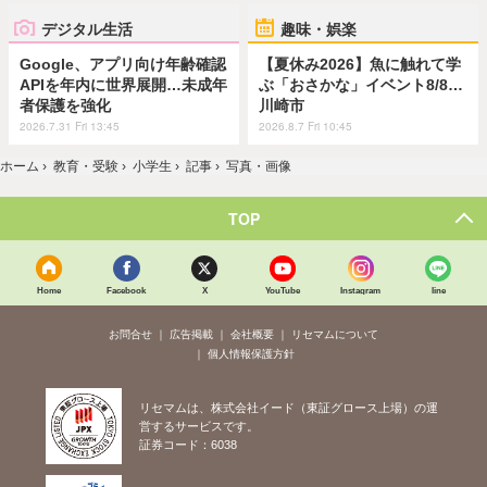
デジタル生活
趣味・娯楽
Google、アプリ向け年齢確認
【夏休み2026】魚に触れて学
APIを年内に世界展開…未成年
ぶ「おさかな」イベント8/8…
者保護を強化
川崎市
2026.7.31 Fri 13:45
2026.8.7 Fri 10:45
ホーム
›
教育・受験
›
小学生
›
記事
›
写真・画像
TOP
Home
Facebook
X
YouTube
Instagram
line
お問合せ
広告掲載
会社概要
リセマムについて
個人情報保護方針
リセマムは、株式会社イード（東証グロース上場）の運
営するサービスです。
証券コード：6038