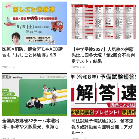
医療✕消防、縫合デモやAED講
【中学受験2027】人気校の併願
習も「おしごと体験博」9/5
先は…四谷大塚「第2回合不合判
定テスト」結果
2026.8.6
2026.7.16
全国高校麻雀32チーム本選出
司法試験予備試験2026、解答速
場…麻布や大阪星光、東海も
報＆総評動画を無料公開…アガ
ルート
2026.8.5
2026.7.21