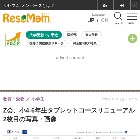
リセマム メンバーズ
Language
JP
/
CN
menu
search
大学受験 by 東進
医学部
東大受験
医専予備校徹底リサーチ
河合塾×東大特集
親子で考える大学選び
高校受験
中学受験
小学校受験
advertisement
共通テスト
夏休み
8月開催学校説明会・相談会
8月開催イベント・WS
全国公立高校 過去問
人気記事
自由研究教材（小学生向け）
自由研究教材（中学生向け）
ランキング
教育・受験
小学生
2022.12.9（金） 16:15
Z会、小4-6年生タブレットコースリニューアル
2枚目の写真・画像