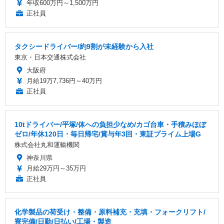
年収600万円～1,500万円
正社員
タクシードライバー/約9割が未経験から入社
東京・日本交通株式会社
大阪府
月給19万7,736円～40万円
正社員
10tドライバー/平塚/体への負担少なめ/カゴ台車・手積みほぼ
ゼロ/年休120日・毎日帰宅/賞与年3回・東証プライム上場G
株式会社丸和運輸機関
神奈川県
月給29万円～35万円
正社員
化学製品の荷受け・整備・原料補充・充填・フォークリフト/
寮完備/日勤/日払い/工場・製造