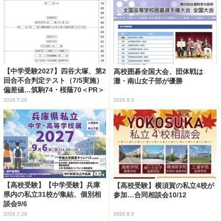
【中学受験2027】四谷大塚、第2
高校囲碁全国大会、団体戦は
回合不合判定テスト（7/5実施）
灘・南山女子部が優勝
偏差値…筑駒74・桜蔭70＜PR＞
2026.7.10
2026.8.5
【高校受験】【中学受験】兵庫
【高校受験】横須賀の私立4校が
県内の私立31校が集結、個別相
参加…合同相談会10/12
談会9/6
2026.7.28
2026.8.5