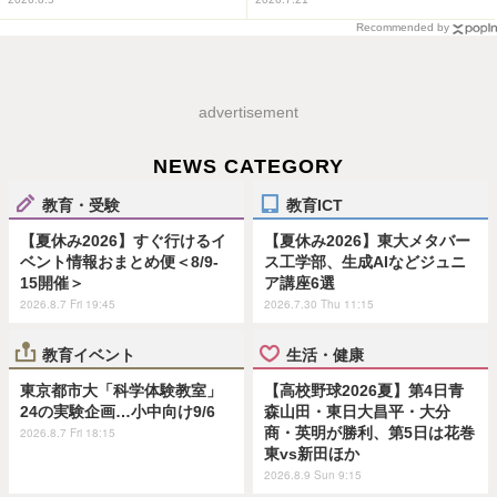
Recommended by
advertisement
NEWS CATEGORY
教育・受験
教育ICT
【夏休み2026】すぐ行けるイ
【夏休み2026】東大メタバー
ベント情報おまとめ便＜8/9-
ス工学部、生成AIなどジュニ
15開催＞
ア講座6選
2026.8.7 Fri 19:45
2026.7.30 Thu 11:15
教育イベント
生活・健康
東京都市大「科学体験教室」
【高校野球2026夏】第4日青
24の実験企画…小中向け9/6
森山田・東日大昌平・大分
商・英明が勝利、第5日は花巻
2026.8.7 Fri 18:15
東vs新田ほか
2026.8.9 Sun 9:15