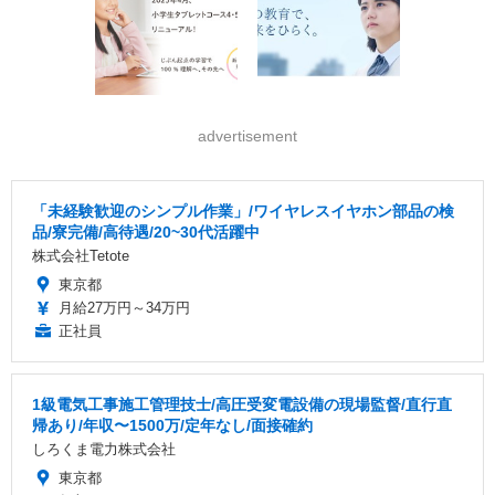
advertisement
「未経験歓迎のシンプル作業」/ワイヤレスイヤホン部品の検
品/寮完備/高待遇/20~30代活躍中
株式会社Tetote
東京都
月給27万円～34万円
正社員
1級電気工事施工管理技士/高圧受変電設備の現場監督/直行直
帰あり/年収〜1500万/定年なし/面接確約
しろくま電力株式会社
東京都